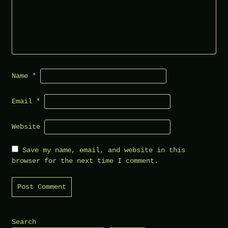
Name
*
Email
*
Website
Save my name, email, and website in this
browser for the next time I comment.
Search