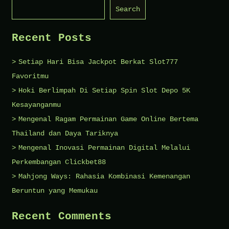
Search
Recent Posts
Setiap Hari Bisa Jackpot Berkat Slot777
Favoritmu
Hoki Berlimpah Di Setiap Spin Slot Depo 5K
Kesayanganmu
Mengenal Ragam Permainan Game Online Bertema
Thailand dan Daya Tariknya
Mengenal Inovasi Permainan Digital Melalui
Perkembangan Clickbet88
Mahjong Ways: Rahasia Kombinasi Kemenangan
Beruntun yang Memukau
Recent Comments