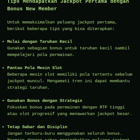
Tips Mendapatkan Jackpot Pertama dengan
Bonus New Member
Untuk memaksimalkan peluang jackpot pertama,
berikut beberapa tips yang bisa diterapkan:
Mulai dengan Taruhan Kecil
Gunakan sebagian bonus untuk taruhan kecil sambil
mempelajari pola permainan.
Pantau Pola Mesin Slot
Beberapa mesin slot memiliki pola tertentu sebelum
jackpot muncul. Mengamati tren ini dapat membantu
strategi taruhan.
Gunakan Bonus dengan Strategis
Fokuskan bonus pada permainan dengan RTP tinggi
atau slot progresif yang menawarkan jackpot besar.
Tetap Sabar dan Disiplin
Jangan terburu-buru menggunakan seluruh bonus.