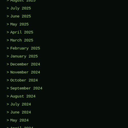
August 2025
July 2025
June 2025
May 2025
April 2025
March 2025
February 2025
January 2025
December 2024
November 2024
October 2024
September 2024
August 2024
July 2024
June 2024
May 2024