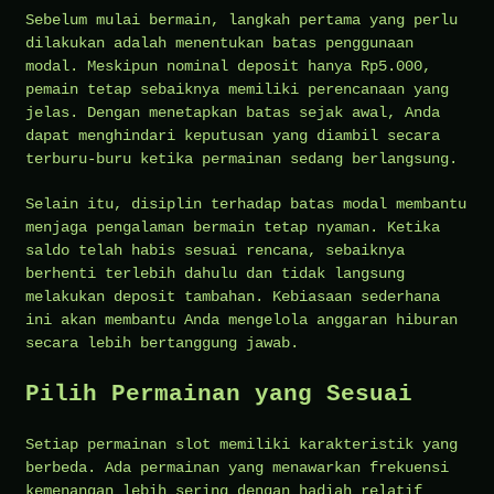
Sebelum mulai bermain, langkah pertama yang perlu
dilakukan adalah menentukan batas penggunaan
modal. Meskipun nominal deposit hanya Rp5.000,
pemain tetap sebaiknya memiliki perencanaan yang
jelas. Dengan menetapkan batas sejak awal, Anda
dapat menghindari keputusan yang diambil secara
terburu-buru ketika permainan sedang berlangsung.
Selain itu, disiplin terhadap batas modal membantu
menjaga pengalaman bermain tetap nyaman. Ketika
saldo telah habis sesuai rencana, sebaiknya
berhenti terlebih dahulu dan tidak langsung
melakukan deposit tambahan. Kebiasaan sederhana
ini akan membantu Anda mengelola anggaran hiburan
secara lebih bertanggung jawab.
Pilih Permainan yang Sesuai
Setiap permainan slot memiliki karakteristik yang
berbeda. Ada permainan yang menawarkan frekuensi
kemenangan lebih sering dengan hadiah relatif