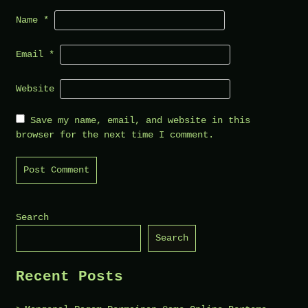
Name
*
Email
*
Website
Save my name, email, and website in this
browser for the next time I comment.
Search
Search
Recent Posts