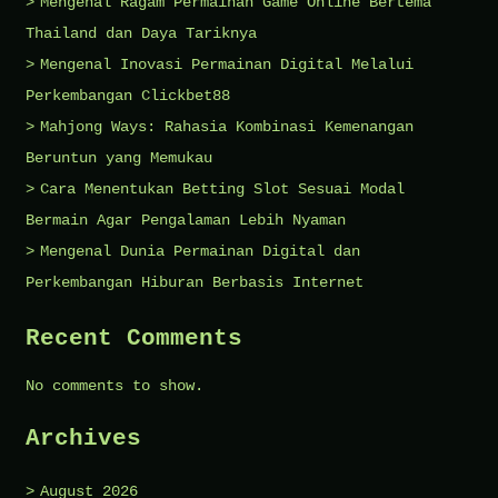
Mengenal Ragam Permainan Game Online Bertema
Thailand dan Daya Tariknya
Mengenal Inovasi Permainan Digital Melalui
Perkembangan Clickbet88
Mahjong Ways: Rahasia Kombinasi Kemenangan
Beruntun yang Memukau
Cara Menentukan Betting Slot Sesuai Modal
Bermain Agar Pengalaman Lebih Nyaman
Mengenal Dunia Permainan Digital dan
Perkembangan Hiburan Berbasis Internet
Recent Comments
No comments to show.
Archives
August 2026