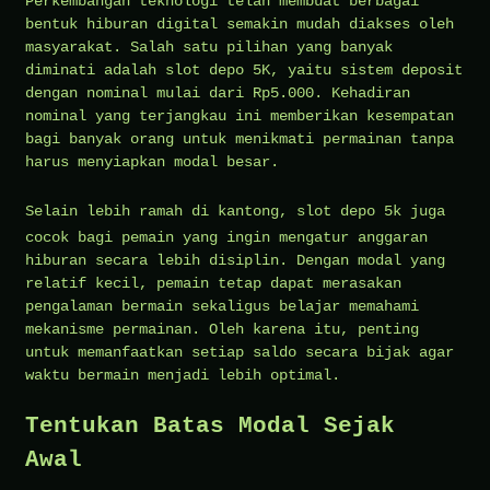
Perkembangan teknologi telah membuat berbagai
bentuk hiburan digital semakin mudah diakses oleh
masyarakat. Salah satu pilihan yang banyak
diminati adalah slot depo 5K, yaitu sistem deposit
dengan nominal mulai dari Rp5.000. Kehadiran
nominal yang terjangkau ini memberikan kesempatan
bagi banyak orang untuk menikmati permainan tanpa
harus menyiapkan modal besar.
Selain lebih ramah di kantong,
slot depo 5k
juga
cocok bagi pemain yang ingin mengatur anggaran
hiburan secara lebih disiplin. Dengan modal yang
relatif kecil, pemain tetap dapat merasakan
pengalaman bermain sekaligus belajar memahami
mekanisme permainan. Oleh karena itu, penting
untuk memanfaatkan setiap saldo secara bijak agar
waktu bermain menjadi lebih optimal.
Tentukan Batas Modal Sejak
Awal