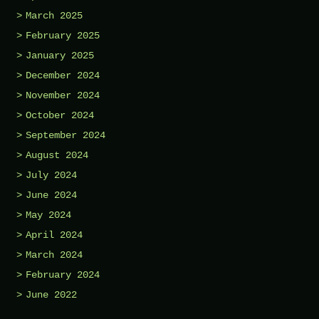
March 2025
February 2025
January 2025
December 2024
November 2024
October 2024
September 2024
August 2024
July 2024
June 2024
May 2024
April 2024
March 2024
February 2024
June 2022