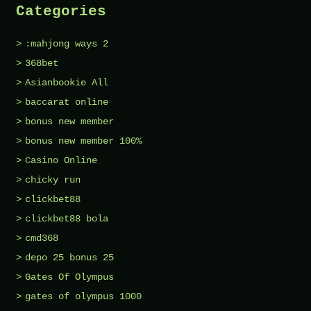
Categories
:mahjong ways 2
368bet
Asianbookie All
baccarat online
bonus new member
bonus new member 100%
Casino Online
chicky run
clickbet88
clickbet88 bola
cmd368
depo 25 bonus 25
Gates Of Olympus
gates of olympus 1000