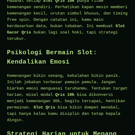
Padahal setiap
Slot Qris 10k
punya ritme
kemenangan sendiri. Perhatikan kapan mesin memberi
kemenangan kecil, urutan simbol khusus, dan timing
free spin. Dengan catatan ini, kamu main
berdasarkan data, bukan tebakan. Ini membuat
Slot
Gacor Qris
bukan lagi soal hoki, tapi strategi
terukur.
Psikologi Bermain Slot:
Kendalikan Emosi
Kemenangan bikin senang, kekalahan bikin panik.
Inilah jebakan terbesar pemain pemula. Jangan
biarkan emosi menguasai taruhanmu. Tentukan target
harian, misal modal
Qris 10k
bisa dikonversi
menjadi kemenangan 30k, begitu tercapai, hentikan
permainan.
Slot Qris
bisa bikin dompet menebal,
tapi hanya kalau kamu disiplin dan tetap kepala
dingin.
Strategi Harian untuk Menang