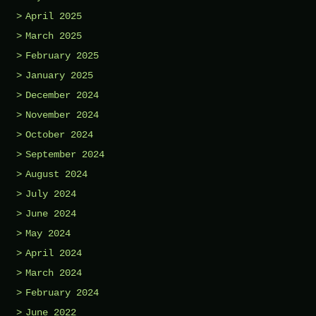
April 2025
March 2025
February 2025
January 2025
December 2024
November 2024
October 2024
September 2024
August 2024
July 2024
June 2024
May 2024
April 2024
March 2024
February 2024
June 2022