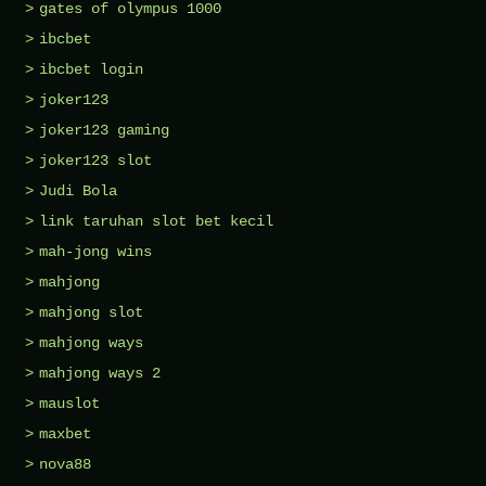
gates of olympus 1000
ibcbet
ibcbet login
joker123
joker123 gaming
joker123 slot
Judi Bola
link taruhan slot bet kecil
mah-jong wins
mahjong
mahjong slot
mahjong ways
mahjong ways 2
mauslot
maxbet
nova88