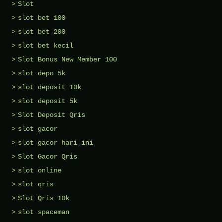
Slot
slot bet 100
slot bet 200
slot bet kecil
Slot Bonus New Member 100
slot depo 5k
slot deposit 10k
slot deposit 5k
Slot Deposit Qris
slot gacor
slot gacor hari ini
Slot Gacor Qris
slot online
slot qris
Slot Qris 10k
slot spaceman