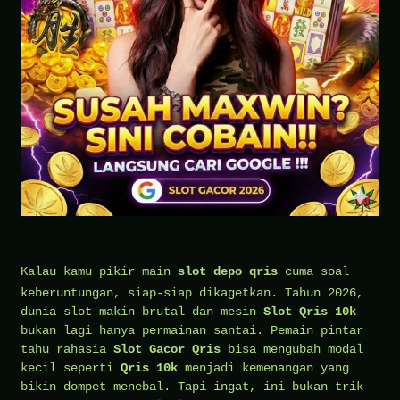
Kalau kamu pikir main
slot depo qris
cuma soal
keberuntungan, siap-siap dikagetkan. Tahun 2026,
dunia slot makin brutal dan mesin
Slot Qris 10k
bukan lagi hanya permainan santai. Pemain pintar
tahu rahasia
Slot Gacor Qris
bisa mengubah modal
kecil seperti
Qris 10k
menjadi kemenangan yang
bikin dompet menebal. Tapi ingat, ini bukan trik