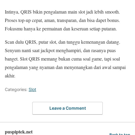
Intinya, QRIS bikin pengalaman main slot jadi lebih smooth.
Proses top-up cepat, aman, transparan, dan bisa dapet bonus.
Fokusmu hanya ke permainan dan keseruan setiap putaran.
Scan dulu QRIS, putar slot, dan tunggu kemenangan datang.
Senyum nanti saat jackpot menghampiri, dan rasanya puas
banget. Slot QRIS memang bukan cuma soal game, tapi soal
pengalaman yang nyaman dan menyenangkan dari awal sampai
akhir.
Categories:
Slot
Leave a Comment
puspiptek.net
Back to top