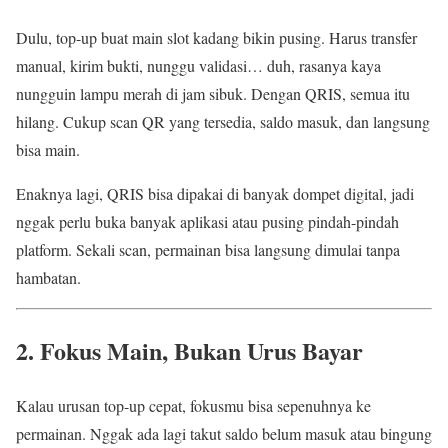
Dulu, top-up buat main slot kadang bikin pusing. Harus transfer
manual, kirim bukti, nunggu validasi… duh, rasanya kaya
nungguin lampu merah di jam sibuk. Dengan QRIS, semua itu
hilang. Cukup scan QR yang tersedia, saldo masuk, dan langsung
bisa main.
Enaknya lagi, QRIS bisa dipakai di banyak dompet digital, jadi
nggak perlu buka banyak aplikasi atau pusing pindah-pindah
platform. Sekali scan, permainan bisa langsung dimulai tanpa
hambatan.
2. Fokus Main, Bukan Urus Bayar
Kalau urusan top-up cepat, fokusmu bisa sepenuhnya ke
permainan. Nggak ada lagi takut saldo belum masuk atau bingung