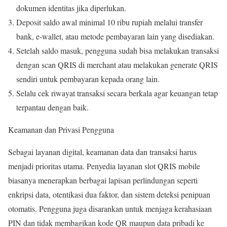
dokumen identitas jika diperlukan.
Deposit saldo awal minimal 10 ribu rupiah melalui transfer
bank, e-wallet, atau metode pembayaran lain yang disediakan.
Setelah saldo masuk, pengguna sudah bisa melakukan transaksi
dengan scan QRIS di merchant atau melakukan generate QRIS
sendiri untuk pembayaran kepada orang lain.
Selalu cek riwayat transaksi secara berkala agar keuangan tetap
terpantau dengan baik.
Keamanan dan Privasi Pengguna
Sebagai layanan digital, keamanan data dan transaksi harus
menjadi prioritas utama. Penyedia layanan slot QRIS mobile
biasanya menerapkan berbagai lapisan perlindungan seperti
enkripsi data, otentikasi dua faktor, dan sistem deteksi penipuan
otomatis. Pengguna juga disarankan untuk menjaga kerahasiaan
PIN dan tidak membagikan kode QR maupun data pribadi ke