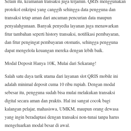
Selain itu, keamanan transaksi juga terjamin. QRIS menggunakan
protokol enkripsi yang canggih sehingga data pengguna dan
transaksi tetap aman dari ancaman pencurian data maupun
penyalahgunaan. Banyak penyedia layanan juga menawarkan
fitur tambahan seperti history transaksi, notifikasi pembayaran,
dan fitur pengingat pembayaran otomatis, sehingga pengguna
dapat mengelola keuangan mereka dengan lebih baik.
Modal Deposit Hanya 10K, Mulai dari Sekarang!
Salah satu daya tarik utama dari layanan slot QRIS mobile ini
adalah minimal deposit cuma 10 ribu rupiah. Dengan modal
sebesar itu, pengguna sudah bisa mulai melakukan transaksi
digital secara aman dan praktis. Hal ini sangat cocok bagi
kalangan pelajar, mahasiswa, UMKM, maupun orang dewasa
yang ingin beradaptasi dengan transaksi non-tunai tanpa harus
mengeluarkan modal besar di awal.