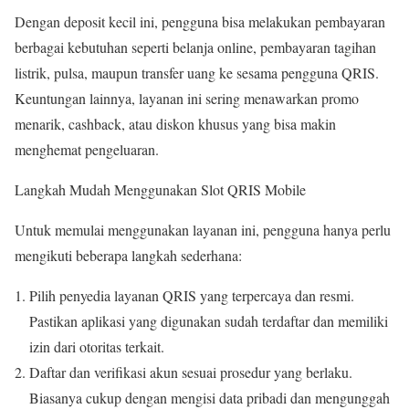
Dengan deposit kecil ini, pengguna bisa melakukan pembayaran
berbagai kebutuhan seperti belanja online, pembayaran tagihan
listrik, pulsa, maupun transfer uang ke sesama pengguna QRIS.
Keuntungan lainnya, layanan ini sering menawarkan promo
menarik, cashback, atau diskon khusus yang bisa makin
menghemat pengeluaran.
Langkah Mudah Menggunakan Slot QRIS Mobile
Untuk memulai menggunakan layanan ini, pengguna hanya perlu
mengikuti beberapa langkah sederhana:
Pilih penyedia layanan QRIS yang terpercaya dan resmi.
Pastikan aplikasi yang digunakan sudah terdaftar dan memiliki
izin dari otoritas terkait.
Daftar dan verifikasi akun sesuai prosedur yang berlaku.
Biasanya cukup dengan mengisi data pribadi dan mengunggah