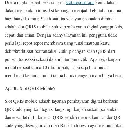
Di era digital seperti sekarang ini
slot deposit qris
kemudahan
dalam melakukan transaksi keuangan menjadi kebutuhan utama
bagi banyak orang. Salah satu inovasi yang semakin diminati
adalah slot QRIS mobile, solusi pembayaran digital yang praktis,
cepat, dan aman. Dengan adanya layanan ini, pengguna tidak
perlu lagi repot-repot membawa uang tunai maupun kartu
debit/kredit saat bertransaksi. Cukup dengan scan QRIS dari
ponsel, transaksi selesai dalam hitungan detik. Apalagi, dengan
modal deposit cuma 10 ribu rupiah, siapa saja bisa mulai
menikmati kemudahan ini tanpa harus mengeluarkan biaya besar.
Apa Itu Slot QRIS Mobile?
Slot QRIS mobile adalah layanan pembayaran digital berbasis
QR Code yang terintegrasi langsung dengan sistem perbankan
dan e-wallet di Indonesia. QRIS sendiri merupakan standar QR
code yang diseragamkan oleh Bank Indonesia agar memudahkan