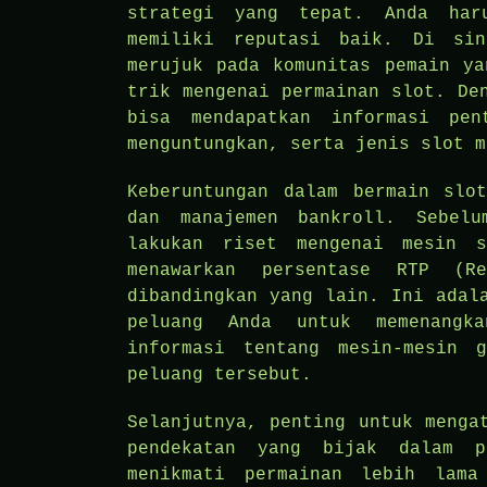
strategi yang tepat. Anda har
memiliki reputasi baik. Di sin
merujuk pada komunitas pemain ya
trik mengenai permainan slot. De
bisa mendapatkan informasi pe
menguntungkan, serta jenis slot m
Keberuntungan dalam bermain slo
dan manajemen bankroll. Sebelu
lakukan riset mengenai mesin 
menawarkan persentase RTP (R
dibandingkan yang lain. Ini adal
peluang Anda untuk memenangka
informasi tentang mesin-mesin 
peluang tersebut.
Selanjutnya, penting untuk menga
pendekatan yang bijak dalam p
menikmati permainan lebih lama