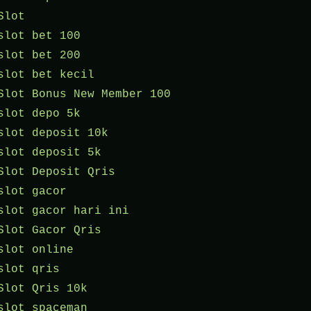
Slot
slot bet 100
slot bet 200
slot bet kecil
Slot Bonus New Member 100
slot depo 5k
slot deposit 10k
slot deposit 5k
Slot Deposit Qris
slot gacor
slot gacor hari ini
Slot Gacor Qris
slot online
slot qris
Slot Qris 10k
slot spaceman