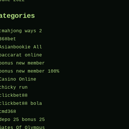
ategories
:mahjong ways 2
368bet
Asianbookie All
baccarat online
bonus new member
bonus new member 100%
Casino Online
chicky run
clickbet88
clickbet88 bola
cmd368
depo 25 bonus 25
Gates Of Olympus