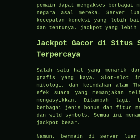
pemain dapat mengakses berbagai m
negara asal mereka. Server lua
kecepatan koneksi yang lebih bai
dan tentunya, jackpot yang lebih 
Jackpot Gacor di Situs 
Terpercaya
Salah satu hal yang menarik da
grafis yang kaya. Slot-slot i
mitologi, dan keindahan alam Th
efek suara yang memanjakan tel
mengasyikkan. Ditambah lagi, 
berbagai jenis bonus dan fitur m
dan wild symbols. Semua ini mena
jackpot besar.
Namun, bermain di server luar