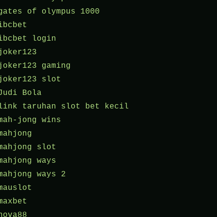
gates of olympus 1000
ibcbet
ibcbet login
joker123
joker123 gaming
joker123 slot
Judi Bola
link taruhan slot bet kecil
mah-jong wins
mahjong
mahjong slot
mahjong ways
mahjong ways 2
mauslot
maxbet
nova88