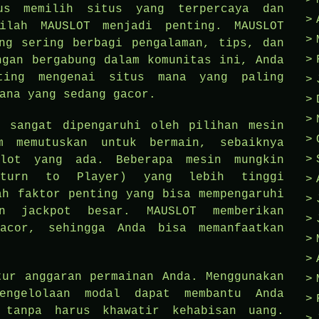
us memilih situs yang terpercaya dan
ilah MAUSLOT menjadi penting. MAUSLOT
ng sering berbagi pengalaman, tips, dan
ngan bergabung dalam komunitas ini, Anda
nting mengenai situs mana yang paling
ana yang sedang gacor.
t sangat dipengaruhi oleh pilihan mesin
m memutuskan untuk bermain, sebaiknya
slot yang ada. Beberapa mesin mungkin
eturn to Player) yang lebih tinggi
ah faktor penting yang bisa mempengaruhi
n jackpot besar. MAUSLOT memberikan
gacor, sehingga Anda bisa memanfaatkan
tur anggaran permainan Anda. Menggunakan
engelolaan modal dapat membantu Anda
 tanpa harus khawatir kehabisan uang.