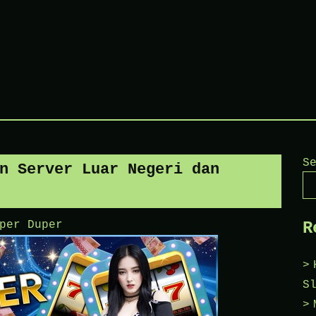
S
n Server Luar Negeri dan
R
per Duper
S