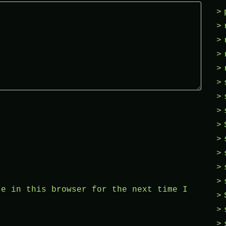
te in this browser for the next time I