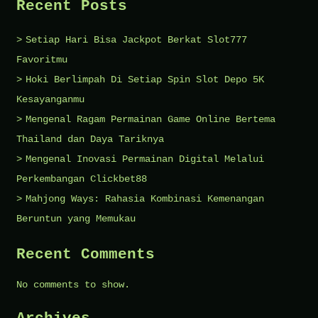
Recent Posts
Setiap Hari Bisa Jackpot Berkat Slot777
Favoritmu
Hoki Berlimpah Di Setiap Spin Slot Depo 5K
Kesayanganmu
Mengenal Ragam Permainan Game Online Bertema
Thailand dan Daya Tariknya
Mengenal Inovasi Permainan Digital Melalui
Perkembangan Clickbet88
Mahjong Ways: Rahasia Kombinasi Kemenangan
Beruntun yang Memukau
Recent Comments
No comments to show.