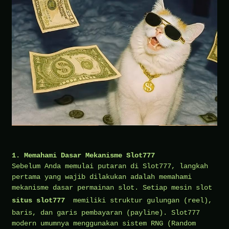
1. Memahami Dasar Mekanisme Slot777
Sebelum Anda memulai putaran di Slot777, langkah
pertama yang wajib dilakukan adalah memahami
mekanisme dasar permainan slot. Setiap mesin slot
situs slot777
memiliki struktur gulungan (reel),
baris, dan garis pembayaran (payline). Slot777
modern umumnya menggunakan sistem RNG (Random