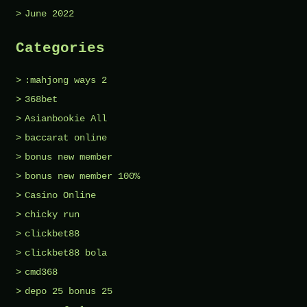
June 2022
Categories
:mahjong ways 2
368bet
Asianbookie All
baccarat online
bonus new member
bonus new member 100%
Casino Online
chicky run
clickbet88
clickbet88 bola
cmd368
depo 25 bonus 25