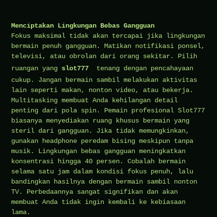
Menciptakan Lingkungan Bebas Gangguan
Fokus maksimal tidak akan tercapai jika lingkungan
bermain penuh gangguan. Matikan notifikasi ponsel,
televisi, atau obrolan dari orang sekitar. Pilih
ruangan yang
slot777
tenang dengan pencahayaan
cukup. Jangan bermain sambil melakukan aktivitas
lain seperti makan, nonton video, atau bekerja.
Multitasking membuat Anda kehilangan detail
penting dari pola spin. Pemain profesional Slot777
biasanya menyediakan ruang khusus bermain yang
steril dari gangguan. Jika tidak memungkinkan,
gunakan headphone peredam bising meskipun tanpa
musik. Lingkungan bebas gangguan meningkatkan
konsentrasi hingga 40 persen. Cobalah bermain
selama satu jam dalam kondisi fokus penuh, lalu
bandingkan hasilnya dengan bermain sambil nonton
TV. Perbedaannya sangat signifikan dan akan
membuat Anda tidak ingin kembali ke kebiasaan
lama.