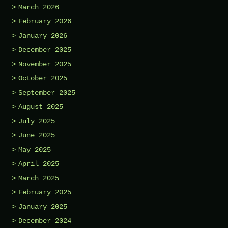
March 2026
February 2026
January 2026
December 2025
November 2025
October 2025
September 2025
August 2025
July 2025
June 2025
May 2025
April 2025
March 2025
February 2025
January 2025
December 2024