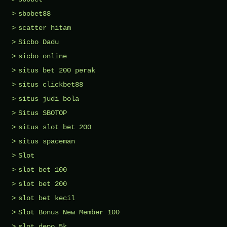
sbobet88
scatter hitam
Sicbo Dadu
sicbo online
situs bet 200 perak
situs clickbet88
situs judi bola
Situs SBOTOP
situs slot bet 200
situs spaceman
Slot
slot bet 100
slot bet 200
slot bet kecil
Slot Bonus New Member 100
slot depo 5k