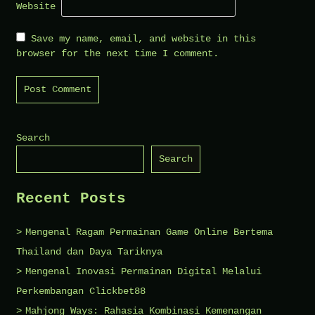
Website
Save my name, email, and website in this
browser for the next time I comment.
Search
Search
Recent Posts
Mengenal Ragam Permainan Game Online Bertema
Thailand dan Daya Tariknya
Mengenal Inovasi Permainan Digital Melalui
Perkembangan Clickbet88
Mahjong Ways: Rahasia Kombinasi Kemenangan