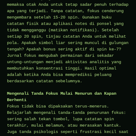
memaksa otak Anda untuk tetap sadar penuh terhadap
apa yang terjadi. Tanpa catatan, fokus cenderung
mengembara setelah 15-20 spin. Gunakan buku
catatan fisik atau aplikasi notes di ponsel yang
tidak mengganggu (matikan notifikasi). Setelah
setiap 20 spin, tinjau catatan Anda untuk melihat
pola. Apakah simbol liar sering muncul di gulungan
tengah? Apakah bonus sering aktif di spin ke-7?
Jurnal fokus mengubah permainan dari sekadar
untung-untungan menjadi aktivitas analitis yang
membutuhkan konsentrasi tinggi. Hasil optimal
adalah ketika Anda bisa memprediksi peluang
berdasarkan catatan sebelumnya.
Mengenali Tanda Fokus Mulai Menurun dan Kapan
Berhenti
Fokus tidak bisa dipaksakan terus-menerus.
Belajarlah mengenali tanda-tanda penurunan fokus:
sering salah tekan tombol, lupa catatan spin
terakhir, mulai melamun, atau merasakan kantuk.
Juga tanda psikologis seperti frustrasi kecil saat