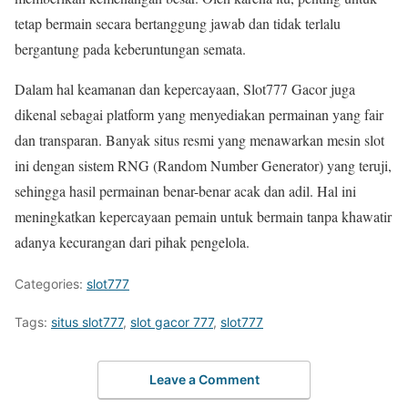
tetap bermain secara bertanggung jawab dan tidak terlalu
bergantung pada keberuntungan semata.
Dalam hal keamanan dan kepercayaan, Slot777 Gacor juga
dikenal sebagai platform yang menyediakan permainan yang fair
dan transparan. Banyak situs resmi yang menawarkan mesin slot
ini dengan sistem RNG (Random Number Generator) yang teruji,
sehingga hasil permainan benar-benar acak dan adil. Hal ini
meningkatkan kepercayaan pemain untuk bermain tanpa khawatir
adanya kecurangan dari pihak pengelola.
Categories:
slot777
Tags:
situs slot777
,
slot gacor 777
,
slot777
Leave a Comment