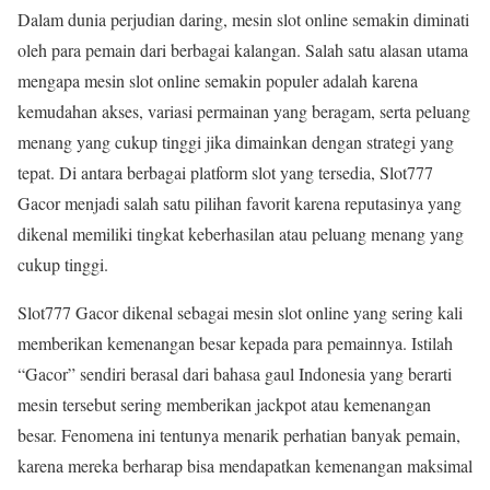
Dalam dunia perjudian daring, mesin slot online semakin diminati
oleh para pemain dari berbagai kalangan. Salah satu alasan utama
mengapa mesin slot online semakin populer adalah karena
kemudahan akses, variasi permainan yang beragam, serta peluang
menang yang cukup tinggi jika dimainkan dengan strategi yang
tepat. Di antara berbagai platform slot yang tersedia, Slot777
Gacor menjadi salah satu pilihan favorit karena reputasinya yang
dikenal memiliki tingkat keberhasilan atau peluang menang yang
cukup tinggi.
Slot777 Gacor dikenal sebagai mesin slot online yang sering kali
memberikan kemenangan besar kepada para pemainnya. Istilah
“Gacor” sendiri berasal dari bahasa gaul Indonesia yang berarti
mesin tersebut sering memberikan jackpot atau kemenangan
besar. Fenomena ini tentunya menarik perhatian banyak pemain,
karena mereka berharap bisa mendapatkan kemenangan maksimal