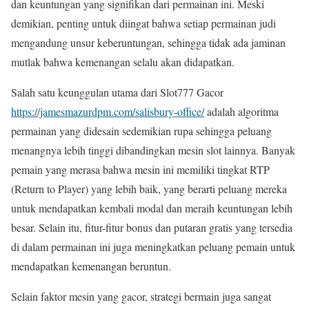
dan keuntungan yang signifikan dari permainan ini. Meski
demikian, penting untuk diingat bahwa setiap permainan judi
mengandung unsur keberuntungan, sehingga tidak ada jaminan
mutlak bahwa kemenangan selalu akan didapatkan.
Salah satu keunggulan utama dari Slot777 Gacor
https://jamesmazurdpm.com/salisbury-office/
adalah algoritma
permainan yang didesain sedemikian rupa sehingga peluang
menangnya lebih tinggi dibandingkan mesin slot lainnya. Banyak
pemain yang merasa bahwa mesin ini memiliki tingkat RTP
(Return to Player) yang lebih baik, yang berarti peluang mereka
untuk mendapatkan kembali modal dan meraih keuntungan lebih
besar. Selain itu, fitur-fitur bonus dan putaran gratis yang tersedia
di dalam permainan ini juga meningkatkan peluang pemain untuk
mendapatkan kemenangan beruntun.
Selain faktor mesin yang gacor, strategi bermain juga sangat