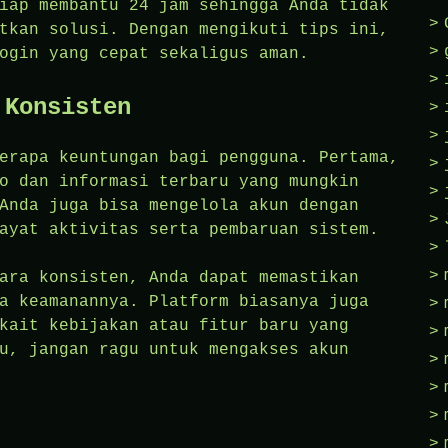
iap membantu 24 jam sehingga Anda tidak
tkan solusi. Dengan mengikuti tips ini,
ogin yang cepat sekaligus aman.
 Konsisten
erapa keuntungan bagi pengguna. Pertama,
o dan informasi terbaru yang mungkin
Anda juga bisa mengelola akun dengan
ayat aktivitas serta pembaruan sistem.
ara konsisten, Anda dapat memastikan
a keamanannya. Platform biasanya juga
kait kebijakan atau fitur baru yang
u, jangan ragu untuk mengakses akun