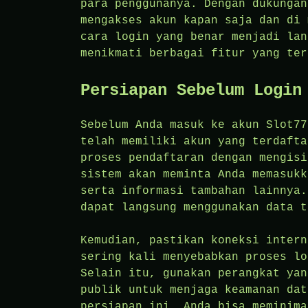
para penggunanya. Dengan dukungan
mengakses akun kapan saja dan di 
cara login yang benar menjadi lan
menikmati berbagai fitur yang ter
Persiapan Sebelum Login
Sebelum Anda masuk ke akun Slot77
telah memiliki akun yang terdafta
proses pendaftaran dengan mengisi
sistem akan meminta Anda memasukk
serta informasi tambahan lainnya.
dapat langsung menggunakan data t
Kemudian, pastikan koneksi intern
sering kali menyebabkan proses lo
Selain itu, gunakan perangkat yan
publik untuk menjaga keamanan dat
persiapan ini, Anda bisa meminima