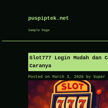
Skip
puspiptek.net
to
content
Sample Page
Slot777 Login Mudah dan C
Caranya
Posted on
March 3, 2026
by
Super 