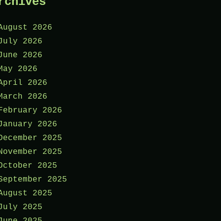
rchives
August 2026
July 2026
June 2026
May 2026
April 2026
March 2026
February 2026
January 2026
December 2025
November 2025
October 2025
September 2025
August 2025
July 2025
June 2025