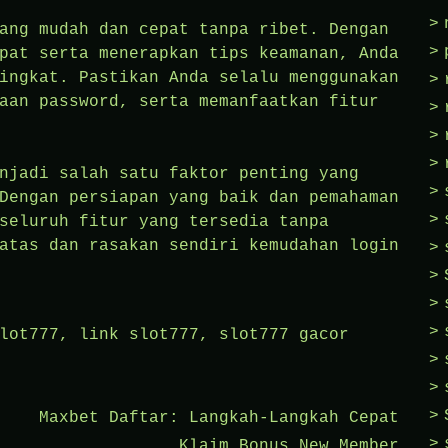
ang mudah dan cepat tanpa ribet. Dengan
pat serta menerapkan tips keamanan, Anda
ingkat. Pastikan Anda selalu menggunakan
aan password, serta memanfaatkan fitur
njadi salah satu faktor penting yang
Dengan persiapan yang baik dan pemahaman
seluruh fitur yang tersedia tanpa
atas dan rasakan sendiri kemudahan login
lot777
,
link slot777
,
slot777 gacor
Maxbet Daftar: Langkah-Langkah Cepat
Klaim Bonus New Member