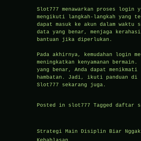
Slot777 menawarkan proses login y
mengikuti langkah-langkah yang te
dapat masuk ke akun dalam waktu s
data yang benar, menjaga kerahasi
bantuan jika diperlukan.
Pada akhirnya, kemudahan login me
meningkatkan kenyamanan bermain. 
yang benar, Anda dapat menikmati 
hambatan. Jadi, ikuti panduan di 
Slot777 sekarang juga.
Posted in
slot777
Tagged
daftar s
Post
Strategi Main Disiplin Biar Nggak
Kebablasan