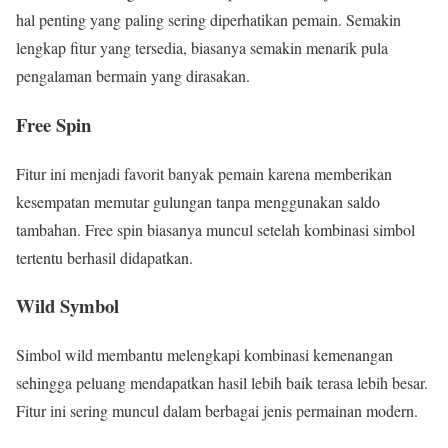
hal penting yang paling sering diperhatikan pemain. Semakin
lengkap fitur yang tersedia, biasanya semakin menarik pula
pengalaman bermain yang dirasakan.
Free Spin
Fitur ini menjadi favorit banyak pemain karena memberikan
kesempatan memutar gulungan tanpa menggunakan saldo
tambahan. Free spin biasanya muncul setelah kombinasi simbol
tertentu berhasil didapatkan.
Wild Symbol
Simbol wild membantu melengkapi kombinasi kemenangan
sehingga peluang mendapatkan hasil lebih baik terasa lebih besar.
Fitur ini sering muncul dalam berbagai jenis permainan modern.