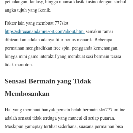
petualangan, fantasy, hingga nuansa klasik kasino dengan simbol
angka tujuh yang ikonik.
Faktor lain yang membuat 777slot
https://shreeanandamresort.com/about.html
semakin ramai
dibicarakan adalah adanya fitur bonus menarik. Beberapa
permainan menghadirkan free spin, pengganda kemenangan,
hingga mini game interaktif yang membuat sesi bermain terasa
tidak monoton.
Sensasi Bermain yang Tidak
Membosankan
Hal yang membuat banyak pemain betah bermain slot777 online
adalah sensasi tidak terduga yang muncul di setiap putaran.
Meskipun gameplay terlihat sederhana, suasana permainan bisa