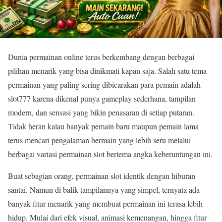
Dunia permainan online terus berkembang dengan berbagai
pilihan menarik yang bisa dinikmati kapan saja. Salah satu tema
permainan yang paling sering dibicarakan para pemain adalah
slot777 karena dikenal punya gameplay sederhana, tampilan
modern, dan sensasi yang bikin penasaran di setiap putaran.
Tidak heran kalau banyak pemain baru maupun pemain lama
terus mencari pengalaman bermain yang lebih seru melalui
berbagai variasi permainan slot bertema angka keberuntungan ini.
Buat sebagian orang, permainan slot identik dengan hiburan
santai. Namun di balik tampilannya yang simpel, ternyata ada
banyak fitur menarik yang membuat permainan ini terasa lebih
hidup. Mulai dari efek visual, animasi kemenangan, hingga fitur