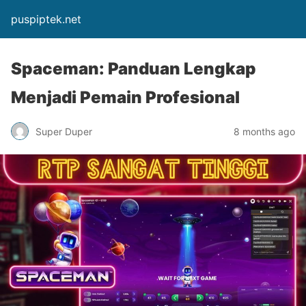
puspiptek.net
Spaceman: Panduan Lengkap
Menjadi Pemain Profesional
Super Duper
8 months ago