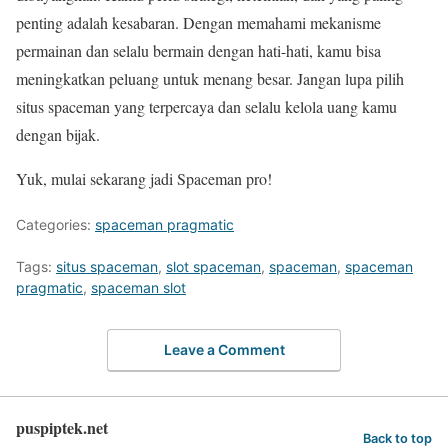
penting adalah kesabaran. Dengan memahami mekanisme
permainan dan selalu bermain dengan hati-hati, kamu bisa
meningkatkan peluang untuk menang besar. Jangan lupa pilih
situs spaceman yang terpercaya dan selalu kelola uang kamu
dengan bijak.
Yuk, mulai sekarang jadi Spaceman pro!
Categories:
spaceman pragmatic
Tags:
situs spaceman
,
slot spaceman
,
spaceman
,
spaceman
pragmatic
,
spaceman slot
Leave a Comment
puspiptek.net
Back to top