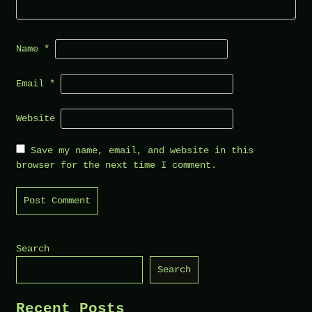
Name
*
Email
*
Website
Save my name, email, and website in this
browser for the next time I comment.
Search
Search
Recent Posts