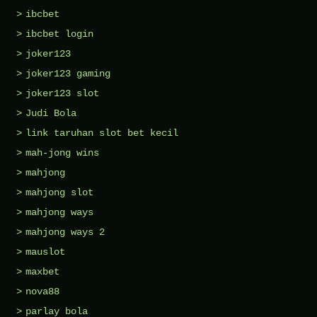
ibcbet
ibcbet login
joker123
joker123 gaming
joker123 slot
Judi Bola
link taruhan slot bet kecil
mah-jong wins
mahjong
mahjong slot
mahjong ways
mahjong ways 2
mauslot
maxbet
nova88
parlay bola