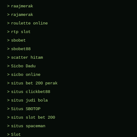
raajmerak
rajamerak
roulette online
rtp slot
sbobet
sbobet88
scatter hitam
Sicbo Dadu
sicbo online
situs bet 200 perak
situs clickbet88
situs judi bola
Situs SBOTOP
situs slot bet 200
situs spaceman
Slot