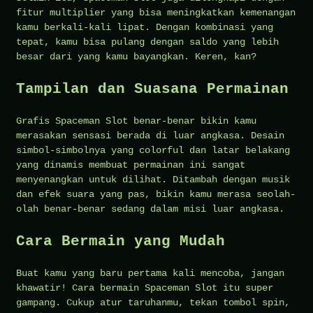
fitur multiplier yang bisa meningkatkan kemenangan
kamu berkali-kali lipat. Dengan kombinasi yang
tepat, kamu bisa pulang dengan saldo yang lebih
besar dari yang kamu bayangkan. Keren, kan?
Tampilan dan Suasana Permainan
Grafis Spaceman Slot benar-benar bikin kamu
merasakan sensasi berada di luar angkasa. Desain
simbol-simbolnya yang colorful dan latar belakang
yang dinamis membuat permainan ini sangat
menyenangkan untuk dilihat. Ditambah dengan musik
dan efek suara yang pas, bikin kamu merasa seolah-
olah benar-benar sedang dalam misi luar angkasa.
Cara Bermain yang Mudah
Buat kamu yang baru pertama kali mencoba, jangan
khawatir! Cara bermain Spaceman Slot itu super
gampang. Cukup atur taruhanmu, tekan tombol spin,