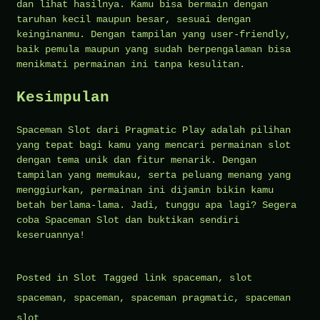
dan lihat hasilnya. Kamu bisa bermain dengan
taruhan kecil maupun besar, sesuai dengan
keinginanmu. Dengan tampilan yang user-friendly,
baik pemula maupun yang sudah berpengalaman bisa
menikmati permainan ini tanpa kesulitan.
Kesimpulan
Spaceman Slot dari Pragmatic Play adalah pilihan
yang tepat bagi kamu yang mencari permainan slot
dengan tema unik dan fitur menarik. Dengan
tampilan yang memukau, serta peluang menang yang
menggiurkan, permainan ini dijamin bikin kamu
betah berlama-lama. Jadi, tunggu apa lagi? Segera
coba Spaceman Slot dan buktikan sendiri
keseruannya!
Posted in
Slot
Tagged
link spaceman
,
slot
spaceman
,
spaceman
,
spaceman pragmatic
,
spaceman
slot