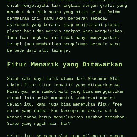
untuk menjelajahi luar angkasa dengan grafis yang
memukau dan efek suara yang bikin betah. Dalam
permainan ini, kamu akan berperan sebagai
astronaut yang berani, siap menjelajahi planet-
planet baru dan meraih jackpot yang menggiurkan.
Tema luar angkasa ini tidak hanya menyegarkan,
tetapi juga memberikan pengalaman bermain yang
berbeda dari slot lainnya.
Fitur Menarik yang Ditawarkan
Salah satu daya tarik utama dari Spaceman Slot
adalah fitur-fitur inovatif yang ditawarkannya.
Misalnya, ada simbol wild yang bisa menggantikan
simbol lain untuk membentuk kombinasi menang.
Selain itu, kamu juga bisa menemukan fitur free
spins yang memberikan kesempatan ekstra untuk
menang tanpa harus mengeluarkan taruhan tambahan.
Siapa yang nggak mau, kan?
Selain itu, Spaceman Slot juga dilengkapi dengan