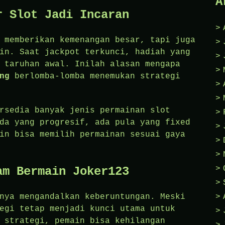
A
r Slot Jadi Incaran
 memberikan kemenangan besar, tapi juga
in. Saat jackpot terkunci, hadiah yang
 taruhan awal. Inilah alasan mengapa
ng
berlomba-lomba menemukan strategi
rsedia banyak jenis permainan slot
da yang progresif, ada pula yang fixed
in bisa memilih permainan sesuai gaya
am Bermain Joker123
nya mengandalkan keberuntungan. Meski
egi tetap menjadi kunci utama untuk
 strategi, pemain bisa kehilangan