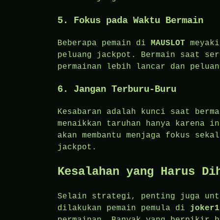
5. Fokus pada Waktu Bermain
Beberapa pemain di
MAUSLOT
meyaki
peluang jackpot. Bermain saat ser
permainan lebih lancar dan peluan
6. Jangan Terburu-Buru
Kesabaran adalah kunci saat berm
menaikkan taruhan hanya karena in
akan membantu menjaga fokus sekal
jackpot.
Kesalahan yang Harus Di
Selain strategi, penting juga unt
dilakukan pemain pemula di
joker1