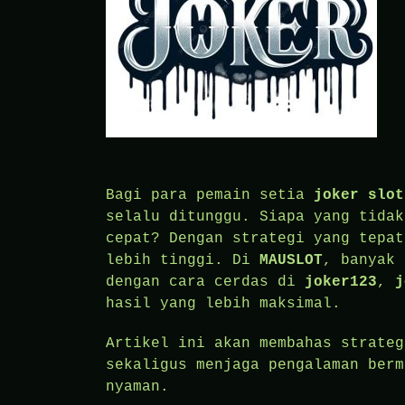
Bagi para pemain setia
joker slot
selalu ditunggu. Siapa yang tidak
cepat? Dengan strategi yang tepat
lebih tinggi. Di
MAUSLOT
, banyak 
dengan cara cerdas di
joker123
,
j
hasil yang lebih maksimal.
Artikel ini akan membahas strateg
sekaligus menjaga pengalaman ber
nyaman.