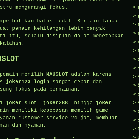
bahwa pindah game di
joker388
akan lebih
stru mengurangi fokus.
mperhatikan batas modal. Bermain tanpa
uat pemain kehilangan lebih banyak
ri itu, selalu disiplin dalam menetapkan
kalahan.
USLOT
 pemain memilih
MAUSLOT
adalah karena
es
joker123 login
sangat cepat dan
sung fokus pada permainan.
ri
joker slot
,
joker388
, hingga
joker
ain memiliki kebebasan memilih game
yanan customer service 24 jam, membuat
man dan nyaman.