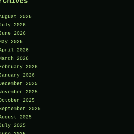
rchives
August 2026
July 2026
June 2026
May 2026
April 2026
March 2026
February 2026
January 2026
December 2025
November 2025
October 2025
September 2025
August 2025
July 2025
June 2025