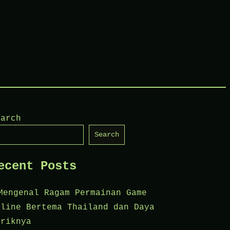
earch
Search
ecent Posts
Mengenal Ragam Permainan Game
nline Bertema Thailand dan Daya
ariknya