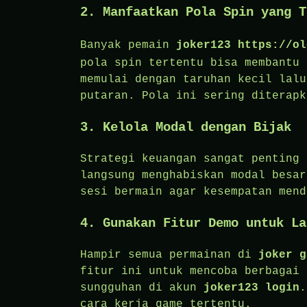
2. Manfaatkan Pola Spin yang T
Banyak pemain
joker123
https://ol
pola spin tertentu bisa membantu 
memulai dengan taruhan kecil lalu
putaran. Pola ini sering diterap
3. Kelola Modal dengan Bijak
Strategi keuangan sangat penting
langsung menghabiskan modal besar
sesi bermain agar kesempatan men
4. Gunakan Fitur Demo untuk La
Hampir semua permainan di
joker g
fitur ini untuk mencoba berbagai 
sungguhan di akun
joker123 login
.
cara kerja game tertentu.