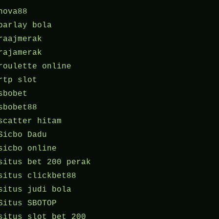
nova88
parlay bola
raajmerak
rajamerak
roulette online
rtp slot
sbobet
sbobet88
scatter hitam
Sicbo Dadu
sicbo online
situs bet 200 perak
situs clickbet88
situs judi bola
Situs SBOTOP
situs slot bet 200