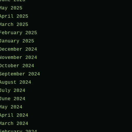
May 2025
April 2025
March 2025
February 2025
January 2025
December 2024
November 2024
October 2024
September 2024
August 2024
July 2024
June 2024
May 2024
April 2024
March 2024
February 2024