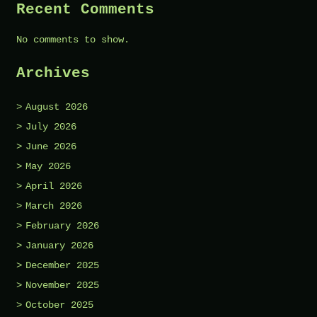
Recent Comments
No comments to show.
Archives
August 2026
July 2026
June 2026
May 2026
April 2026
March 2026
February 2026
January 2026
December 2025
November 2025
October 2025