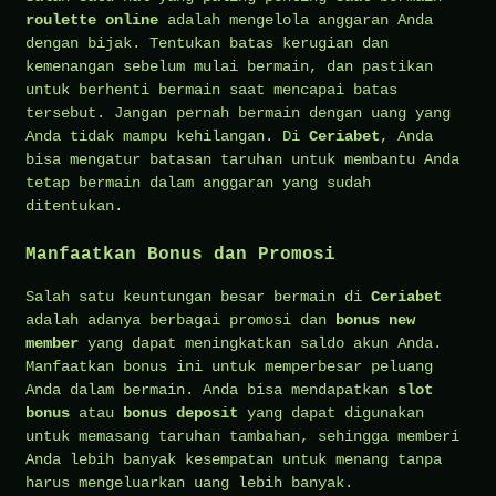
roulette online
adalah mengelola anggaran Anda
dengan bijak. Tentukan batas kerugian dan
kemenangan sebelum mulai bermain, dan pastikan
untuk berhenti bermain saat mencapai batas
tersebut. Jangan pernah bermain dengan uang yang
Anda tidak mampu kehilangan. Di
Ceriabet
, Anda
bisa mengatur batasan taruhan untuk membantu Anda
tetap bermain dalam anggaran yang sudah
ditentukan.
Manfaatkan Bonus dan Promosi
Salah satu keuntungan besar bermain di
Ceriabet
adalah adanya berbagai promosi dan
bonus new
member
yang dapat meningkatkan saldo akun Anda.
Manfaatkan bonus ini untuk memperbesar peluang
Anda dalam bermain. Anda bisa mendapatkan
slot
bonus
atau
bonus deposit
yang dapat digunakan
untuk memasang taruhan tambahan, sehingga memberi
Anda lebih banyak kesempatan untuk menang tanpa
harus mengeluarkan uang lebih banyak.