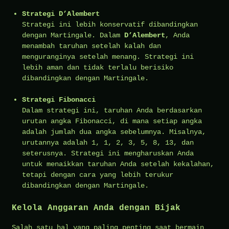
Strategi D’Alembert
Strategi ini lebih konservatif dibandingkan
dengan Martingale. Dalam
D’Alembert
, Anda
menambah taruhan setelah kalah dan
menguranginya setelah menang. Strategi ini
lebih aman dan tidak terlalu berisiko
dibandingkan dengan Martingale.
Strategi Fibonacci
Dalam strategi ini, taruhan Anda berdasarkan
urutan angka Fibonacci, di mana setiap angka
adalah jumlah dua angka sebelumnya. Misalnya,
urutannya adalah 1, 1, 2, 3, 5, 8, 13, dan
seterusnya. Strategi ini mengharuskan Anda
untuk menaikkan taruhan Anda setelah kekalahan,
tetapi dengan cara yang lebih terukur
dibandingkan dengan Martingale.
Kelola Anggaran Anda dengan Bijak
Salah satu hal yang paling penting saat bermain