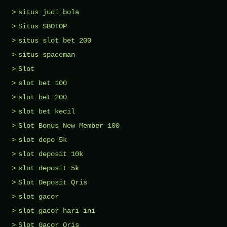
situs judi bola
Situs SBOTOP
situs slot bet 200
situs spaceman
Slot
slot bet 100
slot bet 200
slot bet kecil
Slot Bonus New Member 100
slot depo 5k
slot deposit 10k
slot deposit 5k
Slot Deposit Qris
slot gacor
slot gacor hari ini
Slot Gacor Qris