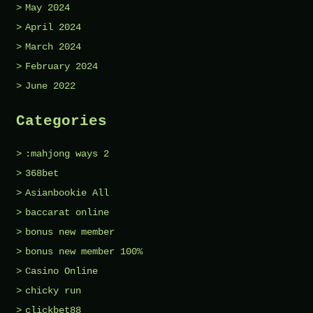
May 2024
April 2024
March 2024
February 2024
June 2022
Categories
:mahjong ways 2
368bet
Asianbookie All
baccarat online
bonus new member
bonus new member 100%
Casino Online
chicky run
clickbet88