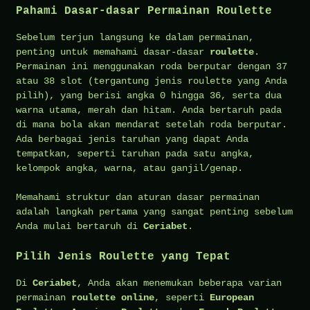
Pahami Dasar-dasar Permainan Roulette
Sebelum terjun langsung ke dalam permainan,
penting untuk memahami dasar-dasar
roulette
.
Permainan ini menggunakan roda berputar dengan 37
atau 38 slot (tergantung jenis roulette yang Anda
pilih), yang berisi angka 0 hingga 36, serta dua
warna utama, merah dan hitam. Anda bertaruh pada
di mana bola akan mendarat setelah roda berputar.
Ada berbagai jenis taruhan yang dapat Anda
tempatkan, seperti taruhan pada satu angka,
kelompok angka, warna, atau ganjil/genap.
Memahami struktur dan aturan dasar permainan
adalah langkah pertama yang sangat penting sebelum
Anda mulai bertaruh di
Ceriabet
.
Pilih Jenis Roulette yang Tepat
Di
Ceriabet
, Anda akan menemukan beberapa varian
permainan
roulette online
, seperti
European