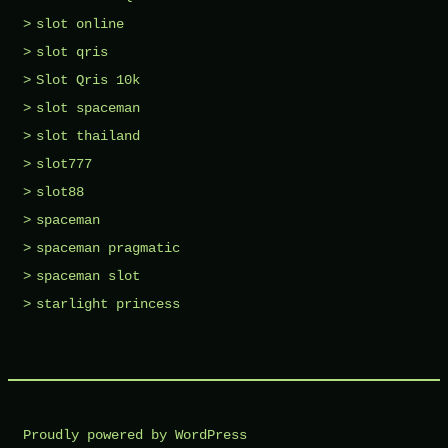
slot online
slot qris
Slot Qris 10k
slot spaceman
slot thailand
slot777
slot88
spaceman
spaceman pragmatic
spaceman slot
starlight princess
Proudly powered by WordPress