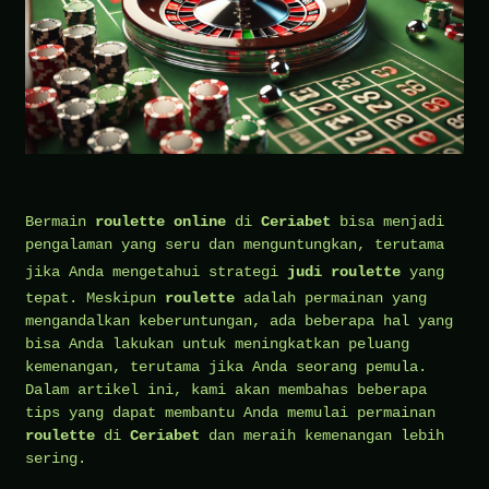
Bermain
roulette online
di
Ceriabet
bisa menjadi
pengalaman yang seru dan menguntungkan, terutama
jika Anda mengetahui strategi
judi roulette
yang
tepat. Meskipun
roulette
adalah permainan yang
mengandalkan keberuntungan, ada beberapa hal yang
bisa Anda lakukan untuk meningkatkan peluang
kemenangan, terutama jika Anda seorang pemula.
Dalam artikel ini, kami akan membahas beberapa
tips yang dapat membantu Anda memulai permainan
roulette
di
Ceriabet
dan meraih kemenangan lebih
sering.