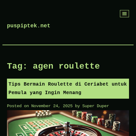
Skip
to
puspiptek.net
content
Tag:
agen roulette
Tips Bermain Roulette di Ceriabet untuk
Pemula yang Ingin Menang
Posted on
November 24, 2025
by
Super Duper