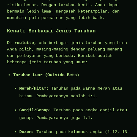
risiko besar. Dengan taruhan kecil, Anda dapat
bermain lebih lama, mengasah keterampilan, dan
memahami pola permainan yang lebih baik.
Kenali Berbagai Jenis Taruhan
Di
roulette
, ada berbagai jenis taruhan yang bisa
Anda pilih, masing-masing dengan peluang menang
dan pembayaran yang berbeda. Berikut adalah
beberapa jenis taruhan yang umum:
Taruhan Luar (Outside Bets)
Merah/Hitam
: Taruhan pada warna merah atau
hitam. Pembayarannya adalah 1:1.
Ganjil/Genap
: Taruhan pada angka ganjil atau
genap. Pembayarannya juga 1:1.
Dozen
: Taruhan pada kelompok angka (1-12, 13-