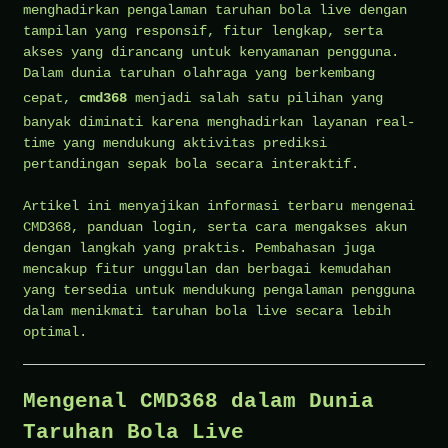
menghadirkan pengalaman taruhan bola live dengan
tampilan yang responsif, fitur lengkap, serta
akses yang dirancang untuk kenyamanan pengguna.
Dalam dunia taruhan olahraga yang berkembang
cepat,
cmd368
menjadi salah satu pilihan yang
banyak diminati karena menghadirkan layanan real-
time yang mendukung aktivitas prediksi
pertandingan sepak bola secara interaktif.
Artikel ini menyajikan informasi terbaru mengenai
CMD368, panduan login, serta cara mengakses akun
dengan langkah yang praktis. Pembahasan juga
mencakup fitur unggulan dan berbagai kemudahan
yang tersedia untuk mendukung pengalaman pengguna
dalam menikmati taruhan bola live secara lebih
optimal.
Mengenal CMD368 dalam Dunia
Taruhan Bola Live