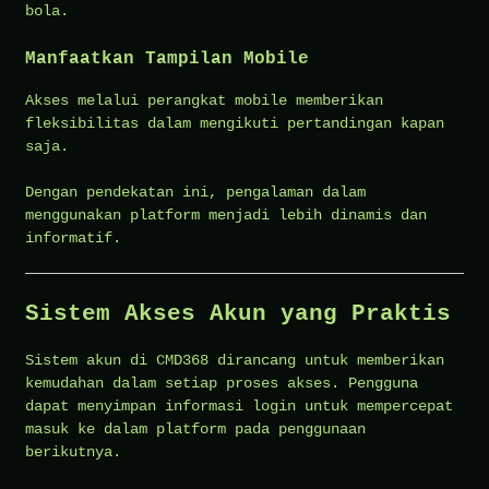
bola.
Manfaatkan Tampilan Mobile
Akses melalui perangkat mobile memberikan
fleksibilitas dalam mengikuti pertandingan kapan
saja.
Dengan pendekatan ini, pengalaman dalam
menggunakan platform menjadi lebih dinamis dan
informatif.
Sistem Akses Akun yang Praktis
Sistem akun di CMD368 dirancang untuk memberikan
kemudahan dalam setiap proses akses. Pengguna
dapat menyimpan informasi login untuk mempercepat
masuk ke dalam platform pada penggunaan
berikutnya.