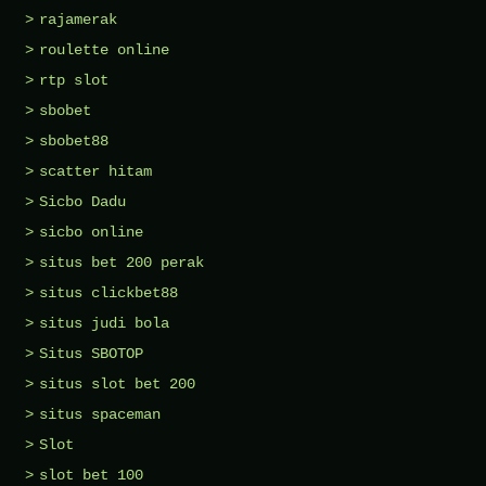
rajamerak
roulette online
rtp slot
sbobet
sbobet88
scatter hitam
Sicbo Dadu
sicbo online
situs bet 200 perak
situs clickbet88
situs judi bola
Situs SBOTOP
situs slot bet 200
situs spaceman
Slot
slot bet 100