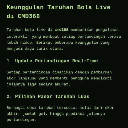
Keunggulan Taruhan Bola Live
di CMD368
Taruhan bola live di
cmd368
memberikan pengalaman
interaktif yang membuat setiap pertandingan terasa
lebih hidup. Berikut beberapa keunggulan yang
menjadi daya tarik utama:
1. Update Pertandingan Real-Time
Setiap pertandingan disajikan dengan pembaruan
skor langsung yang membantu pengguna mengikuti
jalannya laga secara akurat.
2. Pilihan Pasar Taruhan Luas
Berbagai opsi taruhan tersedia, mulai dari skor
akhir, jumlah gol, hingga prediksi jalannya
pertandingan.