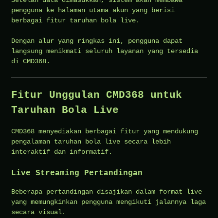
Setelah data dimasukkan, sistem akan membawa
pengguna ke halaman utama akun yang berisi
berbagai fitur taruhan bola live.
Dengan alur yang ringkas ini, pengguna dapat
langsung menikmati seluruh layanan yang tersedia
di CMD368.
Fitur Unggulan CMD368 untuk
Taruhan Bola Live
CMD368 menyediakan berbagai fitur yang mendukung
pengalaman taruhan bola live secara lebih
interaktif dan informatif.
Live Streaming Pertandingan
Beberapa pertandingan disajikan dalam format live
yang memungkinkan pengguna mengikuti jalannya laga
secara visual.