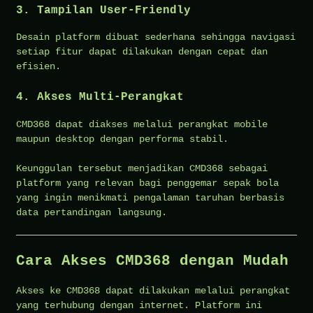
3. Tampilan User-Friendly
Desain platform dibuat sederhana sehingga navigasi
setiap fitur dapat dilakukan dengan cepat dan
efisien.
4. Akses Multi-Perangkat
CMD368 dapat diakses melalui perangkat mobile
maupun desktop dengan performa stabil.
Keunggulan tersebut menjadikan CMD368 sebagai
platform yang relevan bagi penggemar sepak bola
yang ingin menikmati pengalaman taruhan berbasis
data pertandingan langsung.
Cara Akses CMD368 dengan Mudah
Akses ke CMD368 dapat dilakukan melalui perangkat
yang terhubung dengan internet. Platform ini