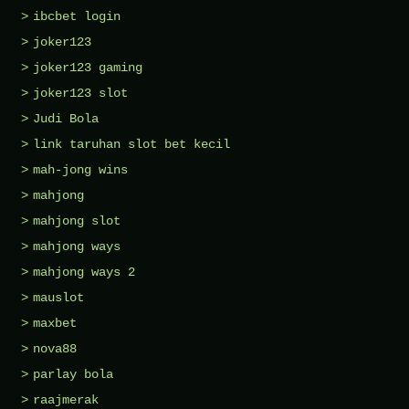
ibcbet login
joker123
joker123 gaming
joker123 slot
Judi Bola
link taruhan slot bet kecil
mah-jong wins
mahjong
mahjong slot
mahjong ways
mahjong ways 2
mauslot
maxbet
nova88
parlay bola
raajmerak