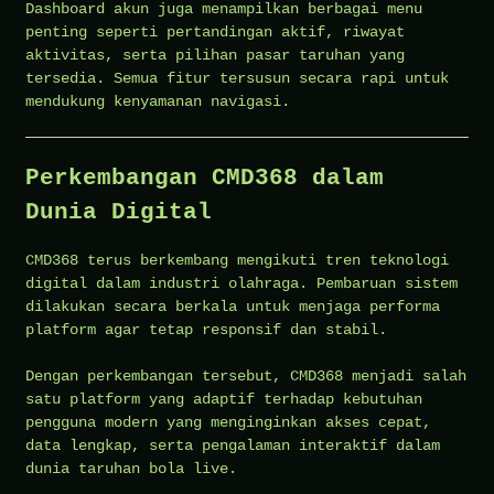
Dashboard akun juga menampilkan berbagai menu
penting seperti pertandingan aktif, riwayat
aktivitas, serta pilihan pasar taruhan yang
tersedia. Semua fitur tersusun secara rapi untuk
mendukung kenyamanan navigasi.
Perkembangan CMD368 dalam
Dunia Digital
CMD368 terus berkembang mengikuti tren teknologi
digital dalam industri olahraga. Pembaruan sistem
dilakukan secara berkala untuk menjaga performa
platform agar tetap responsif dan stabil.
Dengan perkembangan tersebut, CMD368 menjadi salah
satu platform yang adaptif terhadap kebutuhan
pengguna modern yang menginginkan akses cepat,
data lengkap, serta pengalaman interaktif dalam
dunia taruhan bola live.