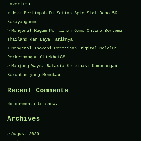
Mudah
Favoritmu
Hoki Berlimpah Di Setiap Spin Slot Depo 5K
Kesayanganmu
Mengenal Ragam Permainan Game Online Bertema
Thailand dan Daya Tariknya
Mengenal Inovasi Permainan Digital Melalui
Perkembangan Clickbet88
Mahjong Ways: Rahasia Kombinasi Kemenangan
Beruntun yang Memukau
Recent Comments
No comments to show.
Archives
August 2026