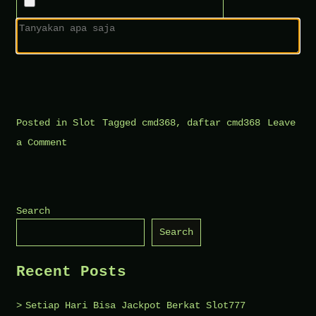
Posted in
Slot
Tagged
cmd368
,
daftar cmd368
Leave
on
a Comment
CMD368
Info
Terbaru
Search
Panduan
Search
Login
dan
Recent Posts
Akses
Akun
Setiap Hari Bisa Jackpot Berkat Slot777