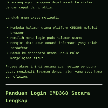
dirancang agar pengguna dapat masuk ke sistem
dengan cepat dan praktis.
Langkah umum akses meliputi:
Membuka halaman utama platform CMD368 melalui
browser
Memilih menu login pada halaman utama
Mengisi data akun sesuai informasi yang telah
terdaftar
Masuk ke dashboard utama untuk mulai
menjelajahi fitur
Proses akses ini dirancang agar setiap pengguna
dapat menikmati layanan dengan alur yang sederhana
dan efisien.
Panduan Login CMD368 Secara
Lengkap