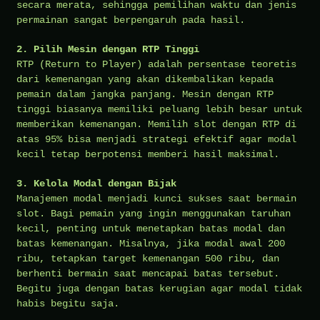
secara merata, sehingga pemilihan waktu dan jenis
permainan sangat berpengaruh pada hasil.
2. Pilih Mesin dengan RTP Tinggi
RTP (Return to Player) adalah persentase teoretis
dari kemenangan yang akan dikembalikan kepada
pemain dalam jangka panjang. Mesin dengan RTP
tinggi biasanya memiliki peluang lebih besar untuk
memberikan kemenangan. Memilih slot dengan RTP di
atas 95% bisa menjadi strategi efektif agar modal
kecil tetap berpotensi memberi hasil maksimal.
3. Kelola Modal dengan Bijak
Manajemen modal menjadi kunci sukses saat bermain
slot. Bagi pemain yang ingin menggunakan taruhan
kecil, penting untuk menetapkan batas modal dan
batas kemenangan. Misalnya, jika modal awal 200
ribu, tetapkan target kemenangan 500 ribu, dan
berhenti bermain saat mencapai batas tersebut.
Begitu juga dengan batas kerugian agar modal tidak
habis begitu saja.