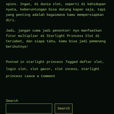
spins. Ingat, di dunia slot, seperti di kehidupan
nyata, keberuntungan bisa datang kapan saja, tapi
yang penting adalah bagaimana kamu mempersiapkan
diri.
Jadi, jangan cuma jadi penonton! Ayo manfaatkan
fitur multiplier di Starlight Princess Slot di
Ceriabet, dan siapa tahu, kamu bisa jadi pemenang
berikutnya!
Posted in
starlight princess
Tagged
daftar slot
,
login slot
,
slot gacor
,
slot incess
,
starlight
on
princess
Leave a Comment
Cara
Memanfaatkan
Fitur
Search
Multiplier
Search
di