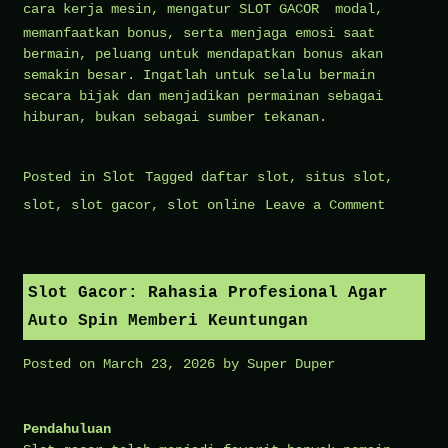
cara kerja mesin, mengatur
SLOT GACOR
modal,
memanfaatkan bonus, serta menjaga emosi saat
bermain, peluang untuk mendapatkan bonus akan
semakin besar. Ingatlah untuk selalu bermain
secara bijak dan menjadikan permainan sebagai
hiburan, bukan sebagai sumber tekanan.
Posted in
Slot
Tagged
daftar slot
,
situs slot
,
on
slot
,
slot gacor
,
slot online
Leave a Comment
Slot
Gacor:
Strategi
Slot Gacor: Rahasia Profesional Agar
Bermain
Auto Spin Memberi Keuntungan
Cerdas
Posted on
March 23, 2026
by
Super Duper
Agar
Bonus
Lebih
Pendahuluan