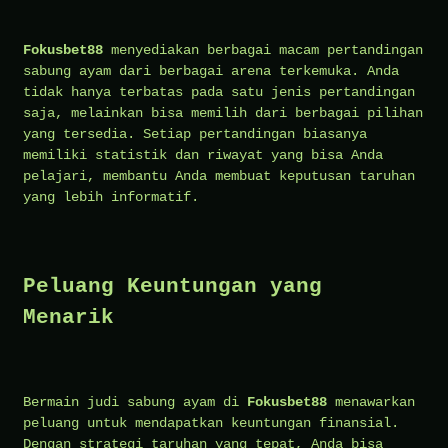
Fokusbet88
menyediakan berbagai macam pertandingan
sabung ayam dari berbagai arena terkemuka. Anda
tidak hanya terbatas pada satu jenis pertandingan
saja, melainkan bisa memilih dari berbagai pilihan
yang tersedia. Setiap pertandingan biasanya
memiliki statistik dan riwayat yang bisa Anda
pelajari, membantu Anda membuat keputusan taruhan
yang lebih informatif.
Peluang Keuntungan yang
Menarik
Bermain judi sabung ayam di
Fokusbet88
menawarkan
peluang untuk mendapatkan keuntungan finansial.
Dengan strategi taruhan yang tepat, Anda bisa