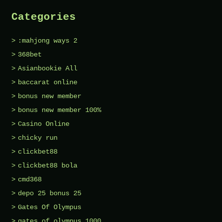
Categories
:mahjong ways 2
368bet
Asianbookie All
baccarat online
bonus new member
bonus new member 100%
Casino Online
chicky run
clickbet88
clickbet88 bola
cmd368
depo 25 bonus 25
Gates Of Olympus
gates of olympus 1000