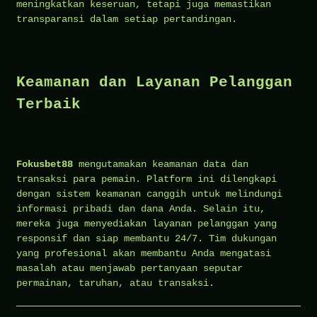
meningkatkan keseruan, tetapi juga memastikan
transparansi dalam setiap pertandingan.
Keamanan dan Layanan Pelanggan
Terbaik
Fokusbet88
mengutamakan keamanan data dan
transaksi para pemain. Platform ini dilengkapi
dengan sistem keamanan canggih untuk melindungi
informasi pribadi dan dana Anda. Selain itu,
mereka juga menyediakan layanan pelanggan yang
responsif dan siap membantu 24/7. Tim dukungan
yang profesional akan membantu Anda mengatasi
masalah atau menjawab pertanyaan seputar
permainan, taruhan, atau transaksi.