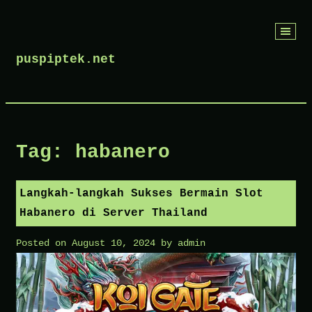
Skip
to
puspiptek.net
content
Tag:
habanero
Langkah-langkah Sukses Bermain Slot
Habanero di Server Thailand
Posted on
August 10, 2024
by
admin