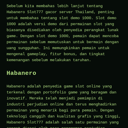
Sebelum kita membahas lebih lanjut tentang
Habanero Slot777 gacor server Thailand, penting
untuk membahas tentang slot demo 1000. Slot demo
1000 adalah versi demo dari permainan slot yang
biasanya disediakan oleh penyedia perangkat lunak
game. Dengan slot demo 1000, pemain dapat mencoba
permainan sebelum memutuskan untuk bermain dengan
uang sungguhan. Ini memungkinkan pemain untuk
mengenal gameplay, fitur bonus, dan tingkat
kemenangan sebelum melakukan taruhan.
Habanero
Habanero adalah penyedia game slot online yang
terkenal dengan portofolio game yang beragam dan
inovatif. Mereka telah menjadi pemimpin di
industri perjudian online dan terus menghadirkan
permainan yang menarik bagi para pemain. Dengan
teknologi canggih dan kualitas grafis yang tinggi,
Habanero Slot777 adalah salah satu permainan yang