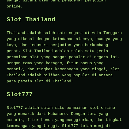
sangat dicari oleh para penggemar perjudian
online.
Slot Thailand
Thailand adalah salah satu negara di Asia Tenggara
yang dikenal dengan keindahan alamnya, budaya yang
kaya, dan industri perjudian yang berkembang
pesat. Slot Thailand adalah salah satu jenis
permainan slot yang sangat populer di negara ini.
Dengan tema yang beragam, fitur bonus yang
menarik, dan tingkat kemenangan yang tinggi, slot
Thailand adalah pilihan yang populer di antara
para pemain slot di Thailand.
Slot777
Slot777 adalah salah satu permainan slot online
yang menarik dari Habanero. Dengan tema yang
menarik, fitur bonus yang menggiurkan, dan tingkat
kemenangan yang tinggi, Slot777 telah menjadi