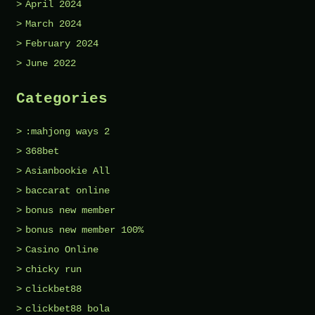
April 2024
March 2024
February 2024
June 2022
Categories
:mahjong ways 2
368bet
Asianbookie All
baccarat online
bonus new member
bonus new member 100%
Casino Online
chicky run
clickbet88
clickbet88 bola