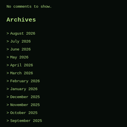
No comments to show.
Archives
August 2026
July 2026
June 2026
May 2026
April 2026
March 2026
February 2026
January 2026
December 2025
November 2025
October 2025
September 2025