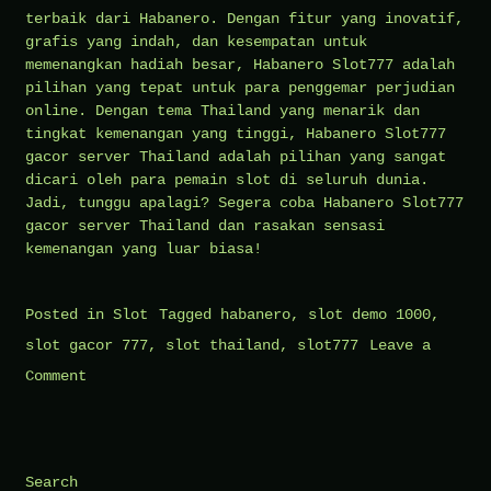
terbaik dari Habanero. Dengan fitur yang inovatif,
grafis yang indah, dan kesempatan untuk
memenangkan hadiah besar, Habanero Slot777 adalah
pilihan yang tepat untuk para penggemar perjudian
online. Dengan tema Thailand yang menarik dan
tingkat kemenangan yang tinggi, Habanero Slot777
gacor server Thailand adalah pilihan yang sangat
dicari oleh para pemain slot di seluruh dunia.
Jadi, tunggu apalagi? Segera coba Habanero Slot777
gacor server Thailand dan rasakan sensasi
kemenangan yang luar biasa!
Posted in
Slot
Tagged
habanero
,
slot demo 1000
,
slot gacor 777
,
slot thailand
,
slot777
Leave a
on
Comment
Langkah-
langkah
Sukses
Search