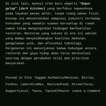
Di sisi lain, muncul tren baru seperti
“dapur
gelap” (
dark kitchen
)
yang berfokus sepenuhnya
pada layanan pesan antar, tanpa ruang makan fisik.
Konsep ini mencerminkan adaptasi industri terhadap
konsumen yang semakin nyaman bersantap di rumah
namun tetap menginginkan hidangan berkualitas
restoran. Restoran yang sukses di era ini adalah
yang mampu menyeimbangkan kualitas makanan,
pengalaman unik, dan efisiensi teknologi.
Pergeseran ini menunjukkan bahwa hubungan antara
restoran dan gaya hidup akan terus berevolusi
seiring dengan perubahan nilai dan prioritas
masyarakat.
Posted in
Slot
Tagged
AuthenticMexican
,
Birria
,
Foodie
,
LaGorditaMex
,
MexicanFood
,
StreetTacos
,
SupportLocal
,
Tacos
,
TacosAlPastor
Leave a Comment
on
Restoran