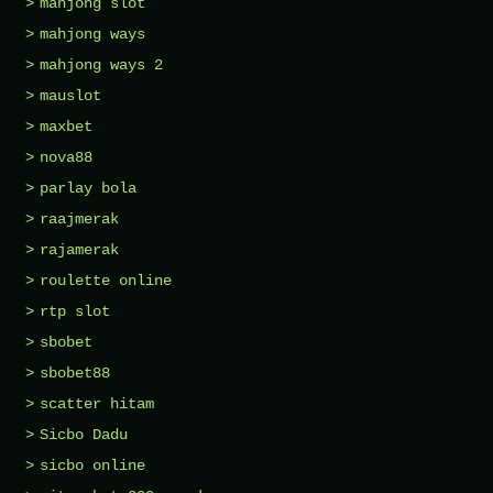
mahjong slot
mahjong ways
mahjong ways 2
mauslot
maxbet
nova88
parlay bola
raajmerak
rajamerak
roulette online
rtp slot
sbobet
sbobet88
scatter hitam
Sicbo Dadu
sicbo online