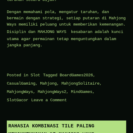
Dengan memahami pola, mengatur taruhan, dan
bermain dengan strategi, setiap putaran di Mahjong
Ways memiliki peluang untuk memberikan kemenangan.
Disiplin dan
MAHJONG WAYS
kesabaran adalah kunci
utama agar permainan tetap menguntungkan dalam
jangka panjang.
Posted in
Slot
Tagged
BoardGames2026
,
CasualGaming
,
Mahjong
,
MahjongSolitaire
,
MahjongWays
,
MahjongWays2
,
MindGames
,
on
SlotGacor
Leave a Comment
Mahjong
Ways:
Rahasia
RAHASIA KOMBINASI TILE PALING
Agar