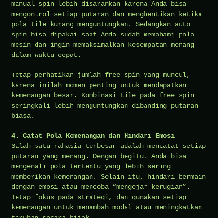
manual spin lebih disarankan karena Anda bisa
mengontrol setiap putaran dan menghentikan ketika
pola tile kurang menguntungkan. Sedangkan auto
spin bisa dipakai saat Anda sudah memahami pola
mesin dan ingin memaksimalkan kesempatan menang
dalam waktu cepat.
Tetap perhatikan jumlah free spin yang muncul,
karena inilah momen penting untuk mendapatkan
kemenangan besar. Kombinasi tile pada free spin
seringkali lebih menguntungkan dibanding putaran
biasa.
4. Catat Pola Kemenangan dan Hindari Emosi
Salah satu rahasia terbesar adalah mencatat setiap
putaran yang menang. Dengan begitu, Anda bisa
mengenali pola tertentu yang lebih sering
memberikan kemenangan. Selain itu, hindari bermain
dengan emosi atau mencoba “mengejar kerugian”.
Tetap fokus pada strategi, dan gunakan setiap
kemenangan untuk menambah modal atau meningkatkan
taruhan secara bijak.