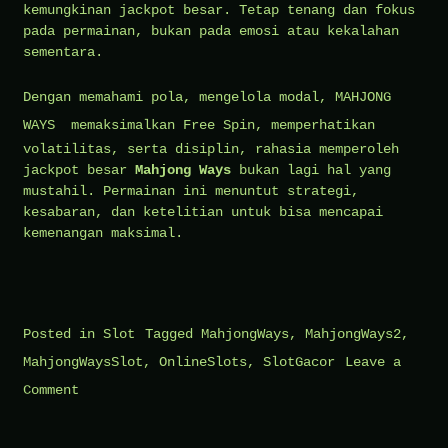
kemungkinan jackpot besar. Tetap tenang dan fokus
pada permainan, bukan pada emosi atau kekalahan
sementara.
Dengan memahami pola, mengelola modal,
MAHJONG
WAYS
memaksimalkan Free Spin, memperhatikan
volatilitas, serta disiplin, rahasia memperoleh
jackpot besar
Mahjong Ways
bukan lagi hal yang
mustahil. Permainan ini menuntut strategi,
kesabaran, dan ketelitian untuk bisa mencapai
kemenangan maksimal.
Posted in
Slot
Tagged
MahjongWays
,
MahjongWays2
,
MahjongWaysSlot
,
OnlineSlots
,
SlotGacor
Leave a
on
Comment
Rahasia
Memperoleh