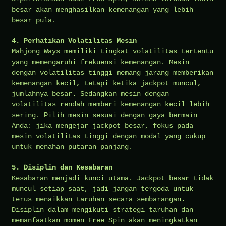
besar akan menghasilkan kemenangan yang lebih
besar pula.
4. Perhatikan Volatilitas Mesin
Mahjong Ways memiliki tingkat volatilitas tertentu
yang memengaruhi frekuensi kemenangan. Mesin
dengan volatilitas tinggi memang jarang memberikan
kemenangan kecil, tetapi ketika jackpot muncul,
jumlahnya besar. Sedangkan mesin dengan
volatilitas rendah memberi kemenangan kecil lebih
sering. Pilih mesin sesuai dengan gaya bermain
Anda: jika mengejar jackpot besar, fokus pada
mesin volatilitas tinggi dengan modal yang cukup
untuk menahan putaran panjang.
5. Disiplin dan Kesabaran
Kesabaran menjadi kunci utama. Jackpot besar tidak
muncul setiap saat, jadi jangan tergoda untuk
terus menaikkan taruhan secara sembarangan.
Disiplin dalam mengikuti strategi taruhan dan
memanfaatkan momen Free Spin akan meningkatkan