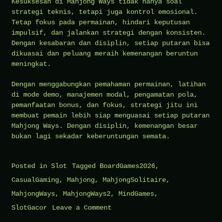
Kesuksesan di Mahjong Ways tidak hanya soal
strategi teknis, tetapi juga kontrol emosional.
Tetap fokus pada permainan, hindari keputusan
impulsif, dan jalankan strategi dengan konsisten.
Dengan kesabaran dan disiplin, setiap putaran bisa
dikuasai dan peluang meraih kemenangan beruntun
meningkat.
Dengan menggabungkan pemahaman permainan, latihan
di mode demo, manajemen modal, pengamatan pola,
pemanfaatan bonus, dan fokus, strategi jitu ini
membuat pemain lebih siap menguasai setiap putaran
Mahjong Ways. Dengan disiplin, kemenangan besar
bukan lagi sekadar keberuntungan semata.
Posted in
Slot
Tagged
BoardGames2026
,
CasualGaming
,
Mahjong
,
MahjongSolitaire
,
MahjongWays
,
MahjongWays2
,
MindGames
,
on
SlotGacor
Leave a Comment
Strategi