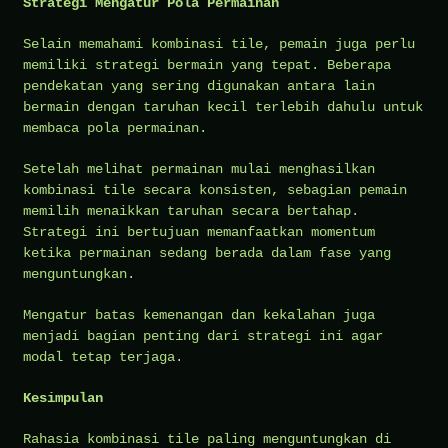
Strategi Mengatur Pola Permainan
Selain memahami kombinasi tile, pemain juga perlu
memiliki strategi bermain yang tepat. Beberapa
pendekatan yang sering digunakan antara lain
bermain dengan taruhan kecil terlebih dahulu untuk
membaca pola permainan.
Setelah melihat permainan mulai menghasilkan
kombinasi tile secara konsisten, sebagian pemain
memilih menaikkan taruhan secara bertahap.
Strategi ini bertujuan memanfaatkan momentum
ketika permainan sedang berada dalam fase yang
menguntungkan.
Mengatur batas kemenangan dan kekalahan juga
menjadi bagian penting dari strategi ini agar
modal tetap terjaga.
Kesimpulan
Rahasia kombinasi tile paling menguntungkan di