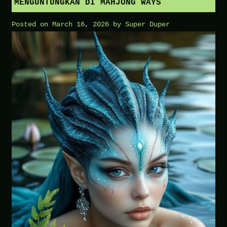
MENGUNTUNGKAN DI MAHJONG WAYS
Setiap
Posted on
March 16, 2026
by
Super Duper
Putaran
Memberikan
Kemenangan