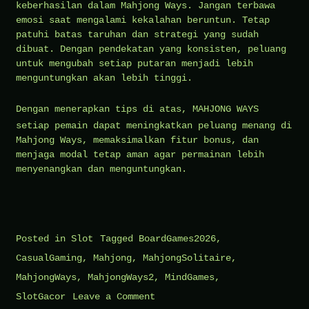
keberhasilan dalam Mahjong Ways. Jangan terbawa
emosi saat mengalami kekalahan beruntun. Tetap
patuhi batas taruhan dan strategi yang sudah
dibuat. Dengan pendekatan yang konsisten, peluang
untuk mengubah setiap putaran menjadi lebih
menguntungkan akan lebih tinggi.
Dengan menerapkan tips di atas,
MAHJONG WAYS
setiap pemain dapat meningkatkan peluang menang di
Mahjong Ways, memaksimalkan fitur bonus, dan
menjaga modal tetap aman agar permainan lebih
menyenangkan dan menguntungkan.
Posted in
Slot
Tagged
BoardGames2026
,
CasualGaming
,
Mahjong
,
MahjongSolitaire
,
MahjongWays
,
MahjongWays2
,
MindGames
,
on
SlotGacor
Leave a Comment