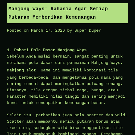
Jackpot
Mahjong Ways: Rahasia Agar Setiap
Besar
Putaran Memberikan Kemenangan
Mahjong
Posted on
March 17, 2026
by
Super Duper
Ways
1. Pahami Pola Dasar Mahjong Ways
Sebelum Anda mulai bermain, sangat penting untuk
memahami pola dasar dari permainan Mahjong Ways.
mahjong slot
Game ini memiliki kombinasi tile
yang berbeda-beda, dan mengetahui pola mana yang
sering muncul dapat meningkatkan peluang menang.
Biasanya, tile dengan simbol naga, bunga, atau
karakter memiliki nilai tinggi dan sering menjadi
kunci untuk mendapatkan kemenangan besar.
Selain itu, perhatikan juga pola scatter dan wild.
Scatter akan membantu memicu putaran bonus atau
free spin, sedangkan wild bisa menggantikan tile
lain untuk membentuk kombinasi menang. Pemahaman