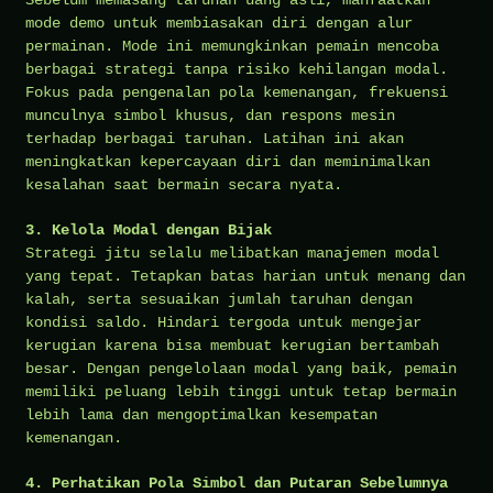
mode demo untuk membiasakan diri dengan alur
permainan. Mode ini memungkinkan pemain mencoba
berbagai strategi tanpa risiko kehilangan modal.
Fokus pada pengenalan pola kemenangan, frekuensi
munculnya simbol khusus, dan respons mesin
terhadap berbagai taruhan. Latihan ini akan
meningkatkan kepercayaan diri dan meminimalkan
kesalahan saat bermain secara nyata.
3. Kelola Modal dengan Bijak
Strategi jitu selalu melibatkan manajemen modal
yang tepat. Tetapkan batas harian untuk menang dan
kalah, serta sesuaikan jumlah taruhan dengan
kondisi saldo. Hindari tergoda untuk mengejar
kerugian karena bisa membuat kerugian bertambah
besar. Dengan pengelolaan modal yang baik, pemain
memiliki peluang lebih tinggi untuk tetap bermain
lebih lama dan mengoptimalkan kesempatan
kemenangan.
4. Perhatikan Pola Simbol dan Putaran Sebelumnya