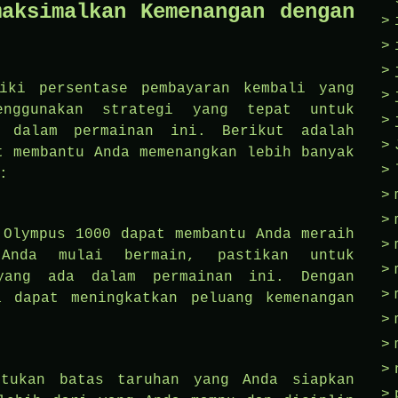
aksimalkan Kemenangan dengan
iki persentase pembayaran kembali yang
nggunakan strategi yang tepat untuk
a dalam permainan ini. Berikut adalah
t membantu Anda memenangkan lebih banyak
:
 Olympus 1000 dapat membantu Anda meraih
 Anda mulai bermain, pastikan untuk
 yang ada dalam permainan ini. Dengan
a dapat meningkatkan peluang kemenangan
ntukan batas taruhan yang Anda siapkan