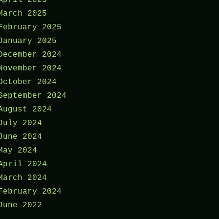
March 2025
February 2025
January 2025
December 2024
November 2024
October 2024
September 2024
August 2024
July 2024
June 2024
May 2024
April 2024
March 2024
February 2024
June 2022