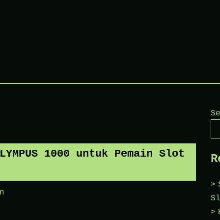
S
LYMPUS 1000 untuk Pemain Slot
R
n
S