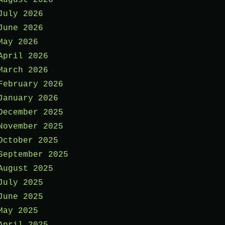
July 2026
June 2026
May 2026
April 2026
March 2026
February 2026
January 2026
December 2025
November 2025
October 2025
September 2025
August 2025
July 2025
June 2025
May 2025
April 2025