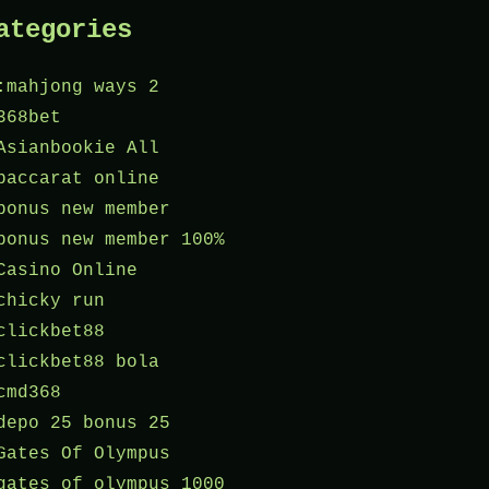
ategories
:mahjong ways 2
368bet
Asianbookie All
baccarat online
bonus new member
bonus new member 100%
Casino Online
chicky run
clickbet88
clickbet88 bola
cmd368
depo 25 bonus 25
Gates Of Olympus
gates of olympus 1000