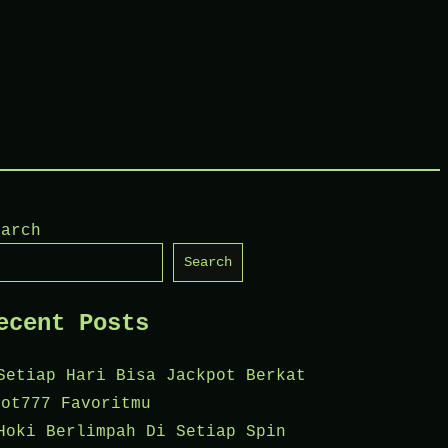
earch
Search
ecent Posts
Setiap Hari Bisa Jackpot Berkat
lot777 Favoritmu
Hoki Berlimpah Di Setiap Spin