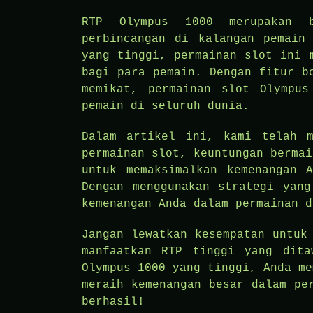
RTP Olympus 1000 merupakan b
perbincangan di kalangan pemain
yang tinggi, permainan slot ini 
bagi para pemain. Dengan fitur b
memikat, permainan slot Olympus
pemain di seluruh dunia.
Dalam artikel ini, kami telah m
permainan slot, keuntungan bermai
untuk memaksimalkan kemenangan 
Dengan menggunakan strategi yang
kemenangan Anda dalam permainan d
Jangan lewatkan kesempatan untuk
manfaatkan RTP tinggi yang dita
Olympus 1000 yang tinggi, Anda me
meraih kemenangan besar dalam pe
berhasil!