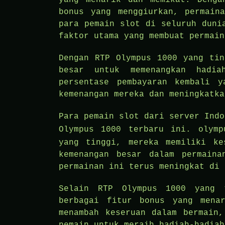
bonus yang menggiurkan, permain
para pemain slot di seluruh duni
faktor utama yang membuat permain
Dengan RTP Olympus 1000 yang tin
besar untuk memenangkan hadia
persentase pembayaran kembali y
kemenangan mereka dan meningkatka
Para pemain slot dari server Indo
Olympus 1000 terbaru ini.
olymp
yang tinggi, mereka memiliki ke
kemenangan besar dalam permaina
permainan ini terus meningkat di 
Selain RTP Olympus 1000 yang 
berbagai fitur bonus yang mena
menambah keseruan dalam bermain,
pemain untuk meraih hadiah-hadiah