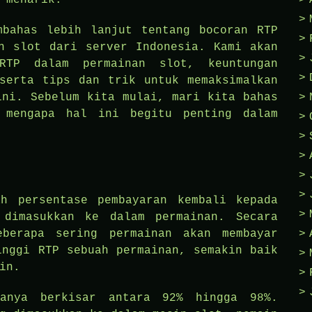
mbahas lebih lanjut tentang bocoran RTP
n slot dari server Indonesia. Kami akan
 RTP dalam permainan slot, keuntungan
serta tips dan trik untuk memaksimalkan
ini. Sebelum kita mulai, mari kita bahas
 mengapa hal ini begitu penting dalam
h persentase pembayaran kembali kepada
 dimasukkan ke dalam permainan. Secara
eberapa sering permainan akan membayar
inggi RTP sebuah permainan, semakin baik
in.
sanya berkisar antara 92% hingga 98%.