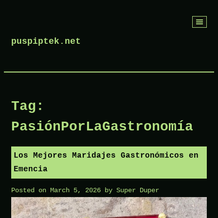
Skip
to
puspiptek.net
content
Tag:
PasiónPorLaGastronomía
Los Mejores Maridajes Gastronómicos en
Emencia
Posted on
March 5, 2026
by
Super Duper