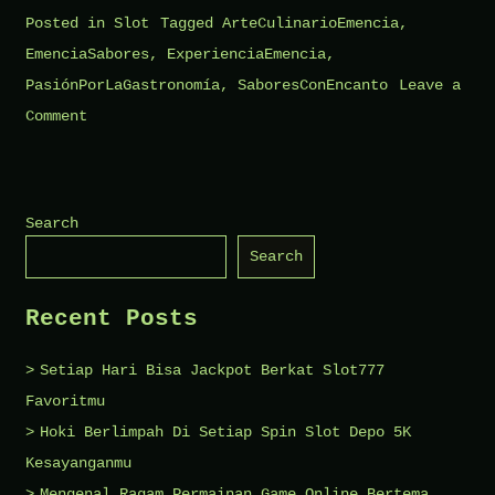
Posted in
Slot
Tagged
ArteCulinarioEmencia
,
EmenciaSabores
,
ExperienciaEmencia
,
PasiónPorLaGastronomía
,
SaboresConEncanto
Leave a
on
Comment
Los
Mejores
Maridajes
Search
Gastronómicos
Search
en
Emencia
Recent Posts
Setiap Hari Bisa Jackpot Berkat Slot777
Favoritmu
Hoki Berlimpah Di Setiap Spin Slot Depo 5K
Kesayanganmu
Mengenal Ragam Permainan Game Online Bertema