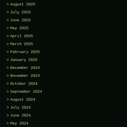
August 2025
July 2025
June 2025
May 2025
April 2025
March 2025
February 2025
January 2025
December 2024
November 2024
October 2024
September 2024
August 2024
July 2024
June 2024
May 2024