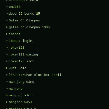
clickbet88 bola
cmd368
depo 25 bonus 25
Gates Of Olympus
gates of olympus 1000
ibcbet
ibcbet login
joker123
joker123 gaming
joker123 slot
Judi Bola
link taruhan slot bet kecil
mah-jong wins
mahjong
mahjong slot
mahjong ways