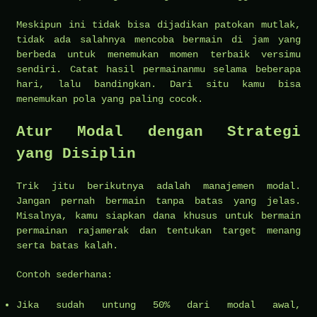
Meskipun ini tidak bisa dijadikan patokan mutlak,
tidak ada salahnya mencoba bermain di jam yang
berbeda untuk menemukan momen terbaik versimu
sendiri. Catat hasil permainanmu selama beberapa
hari, lalu bandingkan. Dari situ kamu bisa
menemukan pola yang paling cocok.
Atur Modal dengan Strategi
yang Disiplin
Trik jitu berikutnya adalah manajemen modal.
Jangan pernah bermain tanpa batas yang jelas.
Misalnya, kamu siapkan dana khusus untuk bermain
permainan rajamerak dan tentukan target menang
serta batas kalah.
Contoh sederhana:
Jika sudah untung 50% dari modal awal,