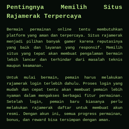
Pentingnya Memilih Situs
Rajamerak Terpercaya
Bermain permainan online tentu membutuhkan
platform yang aman dan terpercaya. Situs rajamerak
menjadi pilihan banyak gamer karena reputasinya
yang baik dan layanan yang responsif. Memilih
situs yang tepat akan membuat pengalaman bermain
lebih lancar dan terhindar dari masalah teknis
maupun keamanan.
Untuk mulai bermain, pemain harus melakukan
rajamerak login terlebih dahulu. Proses login yang
mudah dan cepat tentu akan membuat pemain lebih
nyaman dalam mengakses berbagai fitur permainan.
Setelah login, pemain baru biasanya perlu
melakukan rajamerak daftar untuk membuat akun
resmi. Dengan akun ini, semua progress permainan,
bonus, dan reward bisa tersimpan dengan aman.