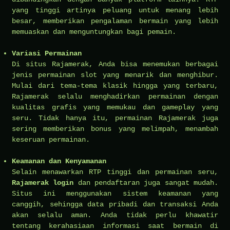
yang tinggi artinya peluang untuk menang lebih
besar, memberikan pengalaman bermain yang lebih
memuaskan dan menguntungkan bagi pemain.
Variasi Permainan
Di situs Rajamerak, Anda bisa menemukan berbagai
jenis permainan slot yang menarik dan menghibur.
Mulai dari tema-tema klasik hingga yang terbaru,
Rajamerak selalu menghadirkan permainan dengan
kualitas grafis yang memukau dan gameplay yang
seru. Tidak hanya itu, permainan Rajamerak juga
sering memberikan bonus yang melimpah, menambah
keseruan permainan.
Keamanan dan Kenyamanan
Selain menawarkan RTP tinggi dan permainan seru,
Rajamerak login
dan pendaftaran juga sangat mudah.
Situs ini menggunakan sistem keamanan yang
canggih, sehingga data pribadi dan transaksi Anda
akan selalu aman. Anda tidak perlu khawatir
tentang kerahasiaan informasi saat bermain di