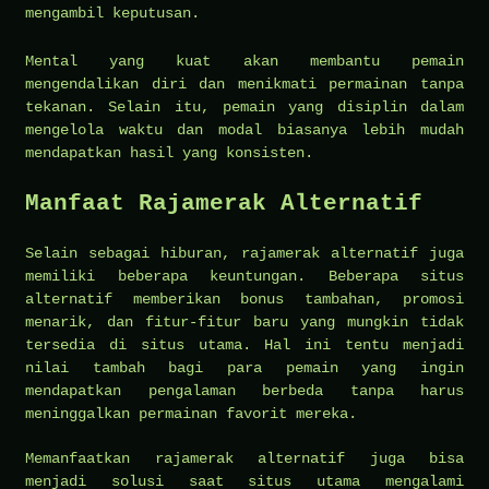
mengambil keputusan.
Mental yang kuat akan membantu pemain
mengendalikan diri dan menikmati permainan tanpa
tekanan. Selain itu, pemain yang disiplin dalam
mengelola waktu dan modal biasanya lebih mudah
mendapatkan hasil yang konsisten.
Manfaat Rajamerak Alternatif
Selain sebagai hiburan, rajamerak alternatif juga
memiliki beberapa keuntungan. Beberapa situs
alternatif memberikan bonus tambahan, promosi
menarik, dan fitur-fitur baru yang mungkin tidak
tersedia di situs utama. Hal ini tentu menjadi
nilai tambah bagi para pemain yang ingin
mendapatkan pengalaman berbeda tanpa harus
meninggalkan permainan favorit mereka.
Memanfaatkan rajamerak alternatif juga bisa
menjadi solusi saat situs utama mengalami