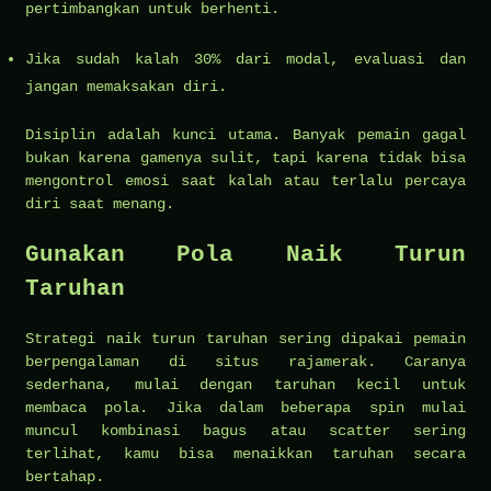
pertimbangkan untuk berhenti.
Jika sudah kalah 30% dari modal, evaluasi dan
jangan memaksakan diri.
Disiplin adalah kunci utama. Banyak pemain gagal
bukan karena gamenya sulit, tapi karena tidak bisa
mengontrol emosi saat kalah atau terlalu percaya
diri saat menang.
Gunakan Pola Naik Turun
Taruhan
Strategi naik turun taruhan sering dipakai pemain
berpengalaman di situs rajamerak. Caranya
sederhana, mulai dengan taruhan kecil untuk
membaca pola. Jika dalam beberapa spin mulai
muncul kombinasi bagus atau scatter sering
terlihat, kamu bisa menaikkan taruhan secara
bertahap.