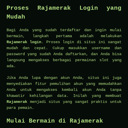
Proses Rajamerak Login yang
Mudah
Bagi Anda yang sudah terdaftar dan ingin mulai
bermain, langkah pertama adalah melakukan
Rajamerak login
. Proses login di situs ini sangat
mudah dan cepat. Cukup masukkan username dan
password yang sudah Anda daftarkan, dan Anda bisa
langsung mengakses berbagai permainan slot yang
ada.
Jika Anda lupa dengan akun Anda, situs ini juga
menyediakan fitur pemulihan akun yang memudahkan
Anda untuk mengakses kembali akun Anda tanpa
khawatir kehilangan data. Inilah yang membuat
Rajamerak
menjadi situs yang sangat praktis untuk
para pemain.
Mulai Bermain di Rajamerak