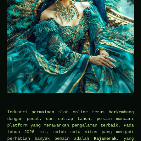
Industri permainan slot online terus berkembang
dengan pesat, dan setiap tahun, pemain mencari
platform yang menawarkan pengalaman terbaik. Pada
tahun 2026 ini, salah satu situs yang menjadi
perhatian banyak pemain adalah
Rajamerak
, yang