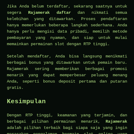
Jika Anda belum terdaftar, sekarang saatnya untuk
segera
Rajamerak daftar
dan nikmati semua
kelebihan yang ditawarkan. Proses pendaftaran
hanya memerlukan beberapa langkah sederhana. Anda
hanya perlu mengisi data pribadi, memilih metode
pembayaran yang nyaman, dan siap untuk mulai
memainkan permainan slot dengan RTP tinggi.
Setelah mendaftar, Anda bisa langsung menikmati
berbagai bonus yang ditawarkan untuk pemain baru.
Rajamerak sering memberikan berbagai promosi
menarik yang dapat memperbesar peluang menang
Anda, seperti bonus deposit pertama dan putaran
gratis.
Kesimpulan
Dengan RTP tinggi, keamanan yang terjamin, dan
berbagai pilihan permainan menarik,
Rajamerak
adalah pilihan terbaik bagi siapa saja yang ingin