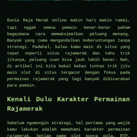
Dunia
Raja Merak
online makin hari makin ramai,
tapi nggak semua pemain benar-benar paham
bagaimana cara memaksimalkan peluang menang.
Banyak yang cuma mengandalkan keberuntungan tanpa
strategi. Padahal, kalau kamu main di situs yang
tepat seperti situs rajamerak dan tahu trik
jitunya, peluang cuan bisa jauh lebih besar. Nah,
di artikel ini kita bakal bahas tuntas trik jitu
main slot di situs tergacor dengan fokus pada
permainan rajamerak yang lagi banyak dibicarakan
para pemain.
Kenali Dulu Karakter Permainan
Rajamerak
Sebelum ngomongin strategi, hal pertama yang wajib
kamu lakukan adalah memahami karakter permainan
rajamerak. Setiap game slot punya pola, RTP,