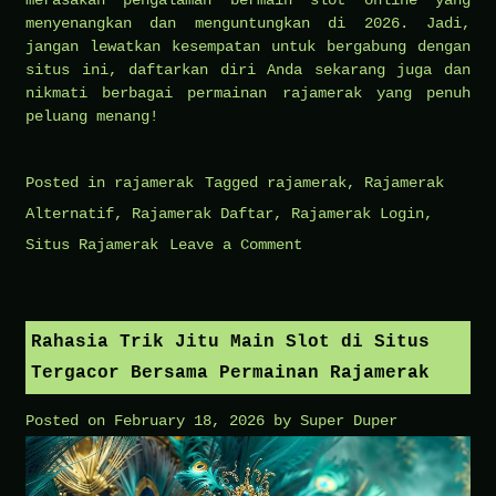
merasakan pengalaman bermain slot online yang
menyenangkan dan menguntungkan di 2026. Jadi,
jangan lewatkan kesempatan untuk bergabung dengan
situs ini, daftarkan diri Anda sekarang juga dan
nikmati berbagai permainan rajamerak yang penuh
peluang menang!
Posted in
rajamerak
Tagged
rajamerak
,
Rajamerak
Alternatif
,
Rajamerak Daftar
,
Rajamerak Login
,
on
Situs Rajamerak
Leave a Comment
Jangan
Lewatkan!
Situs
Rahasia Trik Jitu Main Slot di Situs
Slot
Tergacor Bersama Permainan Rajamerak
Tergacor
Posted on
February 18, 2026
by
Super Duper
dengan
RTP
Tertinggi