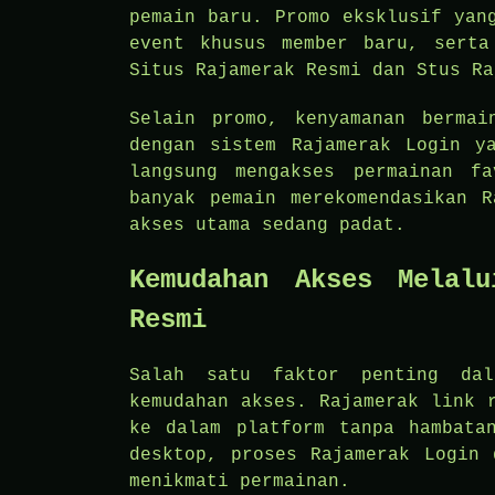
pemain baru. Promo eksklusif yan
event khusus member baru, serta
Situs Rajamerak Resmi dan Stus Ra
Selain promo, kenyamanan bermai
dengan sistem Rajamerak Login y
langsung mengakses permainan f
banyak pemain merekomendasikan R
akses utama sedang padat.
Kemudahan Akses Melal
Resmi
Salah satu faktor penting dal
kemudahan akses. Rajamerak link 
ke dalam platform tanpa hambata
desktop, proses Rajamerak Login 
menikmati permainan.