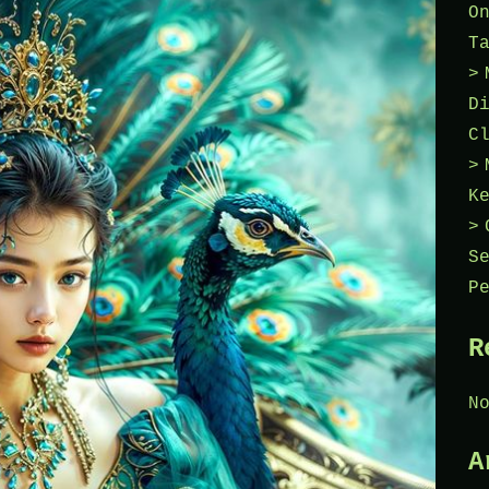
O
T
D
C
K
S
P
R
N
A