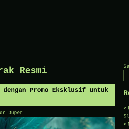
S
rak Resmi
 dengan Promo Eksklusif untuk
R
er Duper
S