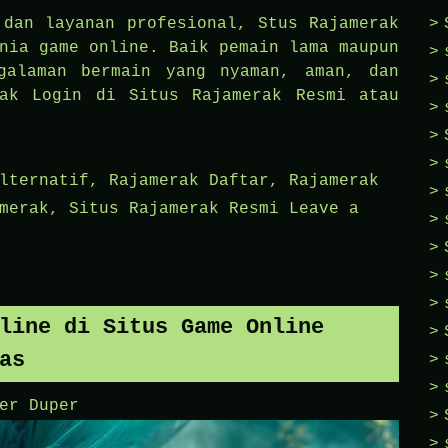
 dan layanan profesional, Stus Rajamerak
nia game online. Baik pemain lama maupun
galaman bermain yang nyaman, aman, dan
rak Login di Situs Rajamerak Resmi atau
lternatif
,
Rajamerak Daftar
,
Rajamerak
merak
,
Situs Rajamerak Resmi
Leave a
line di Situs Game Online
as
er Duper