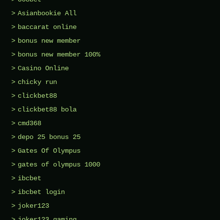
Asianbookie All
baccarat online
bonus new member
bonus new member 100%
Casino Online
chicky run
clickbet88
clickbet88 bola
cmd368
depo 25 bonus 25
Gates Of Olympus
gates of olympus 1000
ibcbet
ibcbet login
joker123
joker123 gaming