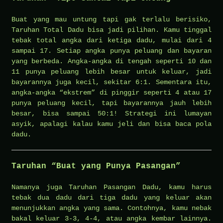
Buat yang mau untung tapi gak terlalu berisiko,
Taruhan Total Dadu bisa jadi pilihan. Kamu tinggal
tebak total angka dari ketiga dadu, mulai dari 4
sampai 17. Setiap angka punya peluang dan bayaran
yang berbeda. Angka-angka di tengah seperti 10 dan
11 punya peluang lebih besar untuk keluar, jadi
bayarannya juga kecil, sekitar 6:1. Sementara itu,
angka-angka “ekstrem” di pinggir seperti 4 atau 17
punya peluang kecil, tapi bayarannya jauh lebih
besar, bisa sampai 50:1! Strategi ini lumayan
asyik, apalagi kalau kamu jeli dan bisa baca pola
dadu.
Taruhan “Buat yang Punya Pasangan”
Namanya juga Taruhan Pasangan Dadu, kamu harus
tebak dua dadu dari tiga dadu yang keluar akan
menunjukkan angka yang sama. Contohnya, kamu nebak
bakal keluar 3-3, 4-4, atau angka kembar lainnya.