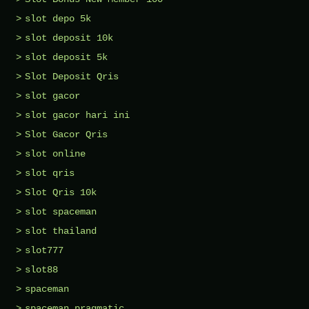
slot depo 5k
slot deposit 10k
slot deposit 5k
Slot Deposit Qris
slot gacor
slot gacor hari ini
Slot Gacor Qris
slot online
slot qris
Slot Qris 10k
slot spaceman
slot thailand
slot777
slot88
spaceman
spaceman pragmatic