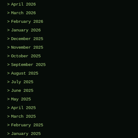
April 2026
March 2026
February 2026
January 2026
December 2025
November 2025
October 2025
September 2025
August 2025
July 2025
June 2025
May 2025
April 2025
March 2025
February 2025
January 2025