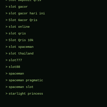
slot gacor
slot gacor hari ini
Slot Gacor Qris
slot online
slot qris
Slot Qris 10k
slot spaceman
slot thailand
slot777
slot88
spaceman
spaceman pragmatic
spaceman slot
starlight princess