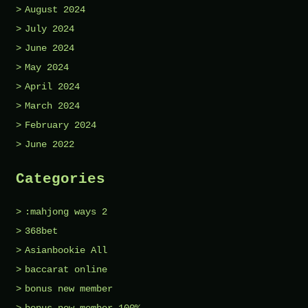
August 2024
July 2024
June 2024
May 2024
April 2024
March 2024
February 2024
June 2022
Categories
:mahjong ways 2
368bet
Asianbookie All
baccarat online
bonus new member
bonus new member 100%