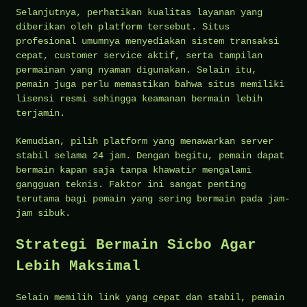
Selanjutnya, perhatikan kualitas layanan yang
diberikan oleh platform tersebut. Situs
profesional umumnya menyediakan sistem transaksi
cepat, customer service aktif, serta tampilan
permainan yang nyaman digunakan. Selain itu,
pemain juga perlu memastikan bahwa situs memiliki
lisensi resmi sehingga keamanan bermain lebih
terjamin.
Kemudian, pilih platform yang menawarkan server
stabil selama 24 jam. Dengan begitu, pemain dapat
bermain kapan saja tanpa khawatir mengalami
gangguan teknis. Faktor ini sangat penting
terutama bagi pemain yang sering bermain pada jam-
jam sibuk.
Strategi Bermain Sicbo Agar
Lebih Maksimal
Selain memilih link yang cepat dan stabil, pemain