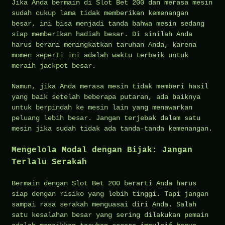
Jika Anda bermain di Slot Bet 200 dan merasa mesin
sudah cukup lama tidak memberikan kemenangan
besar, ini bisa menjadi tanda bahwa mesin sedang
siap memberikan hadiah besar. Di sinilah Anda
harus berani meningkatkan taruhan Anda, karena
momen seperti ini adalah waktu terbaik untuk
meraih jackpot besar.
Namun, jika Anda merasa mesin tidak memberi hasil
yang baik setelah beberapa putaran, ada baiknya
untuk berpindah ke mesin lain yang menawarkan
peluang lebih besar. Jangan terjebak dalam satu
mesin jika sudah tidak ada tanda-tanda kemenangan.
Mengelola Modal dengan Bijak: Jangan
Terlalu Serakah
Bermain dengan Slot Bet 200 berarti Anda harus
siap dengan risiko yang lebih tinggi. Tapi jangan
sampai rasa serakah menguasai diri Anda. Salah
satu kesalahan besar yang sering dilakukan pemain