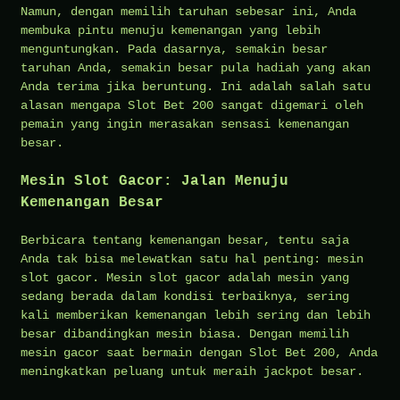
Namun, dengan memilih taruhan sebesar ini, Anda
membuka pintu menuju kemenangan yang lebih
menguntungkan. Pada dasarnya, semakin besar
taruhan Anda, semakin besar pula hadiah yang akan
Anda terima jika beruntung. Ini adalah salah satu
alasan mengapa Slot Bet 200 sangat digemari oleh
pemain yang ingin merasakan sensasi kemenangan
besar.
Mesin Slot Gacor: Jalan Menuju
Kemenangan Besar
Berbicara tentang kemenangan besar, tentu saja
Anda tak bisa melewatkan satu hal penting: mesin
slot gacor. Mesin slot gacor adalah mesin yang
sedang berada dalam kondisi terbaiknya, sering
kali memberikan kemenangan lebih sering dan lebih
besar dibandingkan mesin biasa. Dengan memilih
mesin gacor saat bermain dengan Slot Bet 200, Anda
meningkatkan peluang untuk meraih jackpot besar.