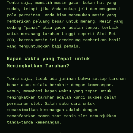
Tentu saja, memilih mesin gacor bukan hal yang
mudah, tetapi jika Anda cukup jeli dan mengamati
pola permainan, Anda bisa menemukan mesin yang
memberikan peluang besar untuk menang. Mesin yang
sedang “panas” atau gacor adalah tempat terbaik
untuk memasang taruhan tinggi seperti Slot Bet
200, karena mesin ini cenderung memberikan hasil
yang menguntungkan bagi pemain.
Kapan Waktu yang Tepat untuk
Meningkatkan Taruhan?
Tentu saja, tidak ada jaminan bahwa setiap taruhan
besar akan selalu berakhir dengan kemenangan.
Namun, memahami kapan waktu yang tepat untuk
meningkatkan taruhan adalah kunci sukses dalam
permainan slot. Salah satu cara untuk
memaksimalkan kemenangan adalah dengan
memanfaatkan momen saat mesin slot menunjukkan
tanda-tanda kemenangan.