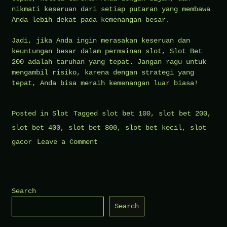
nikmati keseruan dari setiap putaran yang membawa
Anda lebih dekat pada kemenangan besar.
Jadi, jika Anda ingin merasakan keseruan dan
keuntungan besar dalam permainan slot, Slot Bet
200 adalah taruhan yang tepat. Jangan ragu untuk
mengambil risiko, karena dengan strategi yang
tepat, Anda bisa meraih kemenangan luar biasa!
Posted in
Slot
Tagged
slot bet 100
,
slot bet 200
,
slot bet 400
,
slot bet 800
,
slot bet kecil
,
slot
on
gacor
Leave a Comment
Slot
Bet
200:
Search
Menang
Search
Besar
dengan