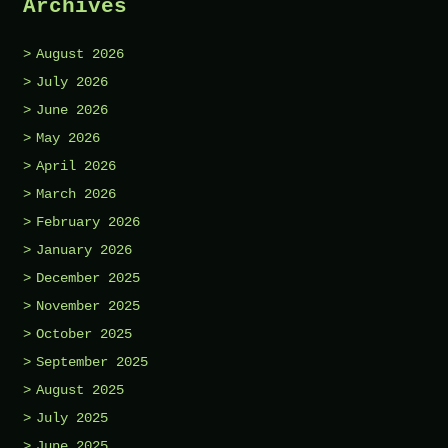
Archives
August 2026
July 2026
June 2026
May 2026
April 2026
March 2026
February 2026
January 2026
December 2025
November 2025
October 2025
September 2025
August 2025
July 2025
June 2025