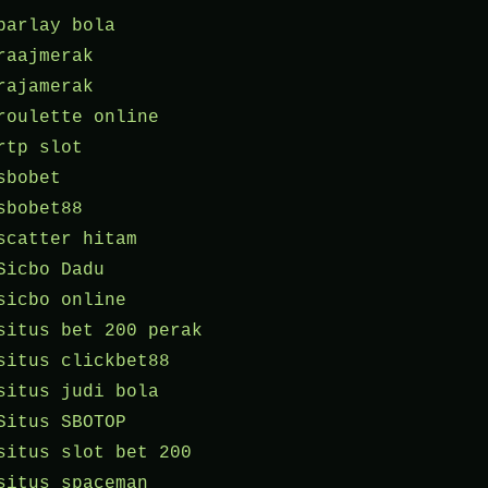
parlay bola
raajmerak
rajamerak
roulette online
rtp slot
sbobet
sbobet88
scatter hitam
Sicbo Dadu
sicbo online
situs bet 200 perak
situs clickbet88
situs judi bola
Situs SBOTOP
situs slot bet 200
situs spaceman