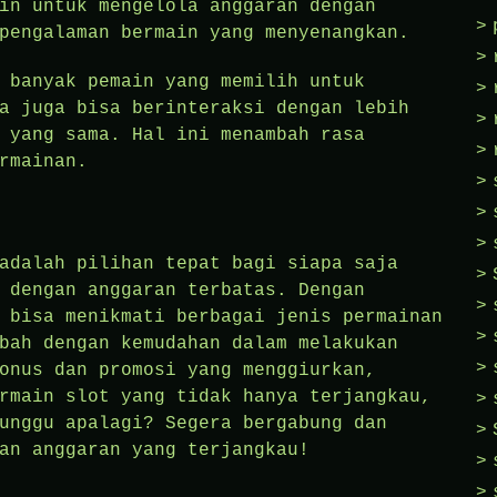
in untuk mengelola anggaran dengan
pengalaman bermain yang menyenangkan.
 banyak pemain yang memilih untuk
a juga bisa berinteraksi dengan lebih
 yang sama. Hal ini menambah rasa
rmainan.
adalah pilihan tepat bagi siapa saja
 dengan anggaran terbatas. Dengan
 bisa menikmati berbagai jenis permainan
bah dengan kemudahan dalam melakukan
onus dan promosi yang menggiurkan,
rmain slot yang tidak hanya terjangkau,
unggu apalagi? Segera bergabung dan
an anggaran yang terjangkau!