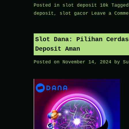
Posted in
slot deposit 10k
Tagge
deposit
,
slot gacor
Leave a Comme
Slot Dana: Pilihan Cerdas
Deposit Aman
Posted on
November 14, 2024
by
Su