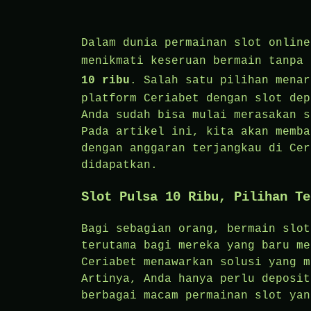
Dalam dunia permainan slot online
menikmati keseruan bermain tanpa
10 ribu
. Salah satu pilihan menar
platform Ceriabet dengan slot dep
Anda sudah bisa mulai merasakan s
Pada artikel ini, kita akan memba
dengan anggaran terjangkau di Cer
didapatkan.
Slot Pulsa 10 Ribu, Pilihan Te
Bagi sebagian orang, bermain slot
terutama bagi mereka yang baru me
Ceriabet menawarkan solusi yang m
Artinya, Anda hanya perlu deposit
berbagai macam permainan slot yan