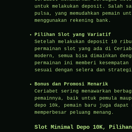
untuk melakukan deposit. Salah sa
pulsa, yang memudahkan pemain unt
menggunakan rekening bank.
Pilihan Slot yang Variatif
Setelah melakukan deposit 10 ribu
permainan slot yang ada di Ceriab
modern, semua bisa dimainkan deng
permainan ini memberi kesempatan 
sesuai dengan selera dan strategi
Bonus dan Promosi Menarik
Ceriabet sering menawarkan berbag
pemainnya, baik untuk pemula maup
depo 10k, pemain baru juga dapat 
memperbesar peluang menang.
Slot Minimal Depo 10K, Pilihan