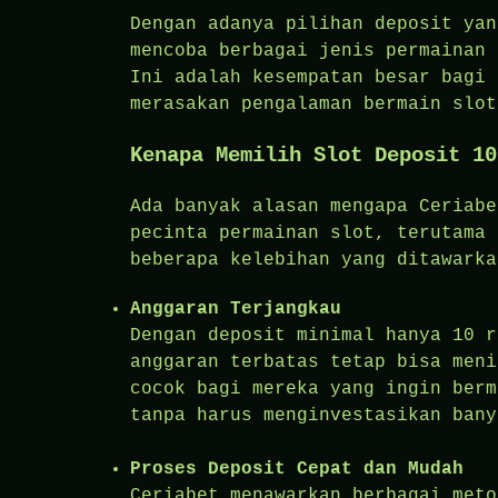
Dengan adanya pilihan deposit yan
mencoba berbagai jenis permainan 
Ini adalah kesempatan besar bagi 
merasakan pengalaman bermain slot
Kenapa Memilih Slot Deposit 10
Ada banyak alasan mengapa Ceriabe
pecinta permainan slot, terutama 
beberapa kelebihan yang ditawarka
Anggaran Terjangkau
Dengan deposit minimal hanya 10 r
anggaran terbatas tetap bisa meni
cocok bagi mereka yang ingin berm
tanpa harus menginvestasikan bany
Proses Deposit Cepat dan Mudah
Ceriabet menawarkan berbagai meto