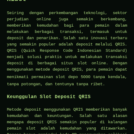
Seiring dengan perkembangan teknologi, sektor
perjudian online juga semakin berkembang,
memberikan kemudahan bagi para pemain dalam
melakukan berbagai transaksi, termasuk untuk
deposit dan penarikan. Salah satu inovasi terbaru
yang semakin populer adalah deposit melalui QRIS.
QRIS (Quick Response Code Indonesian Standard)
menjadi solusi praktis untuk melakukan transaksi
deposit di berbagai situs slot online. Dengan
menggunakan metode deposit QRIS, para pemain dapat
menikmati permainan
slot depo 5000
tanpa kendala,
tanpa potongan, dan tentunya tanpa ribet.
Keunggulan Slot Deposit QRIS
Metode deposit menggunakan QRIS memberikan banyak
kemudahan dan keuntungan. Salah satu alasan
mengapa deposit QRIS semakin populer di kalangan
pemain slot adalah kemudahan yang ditawarkan.