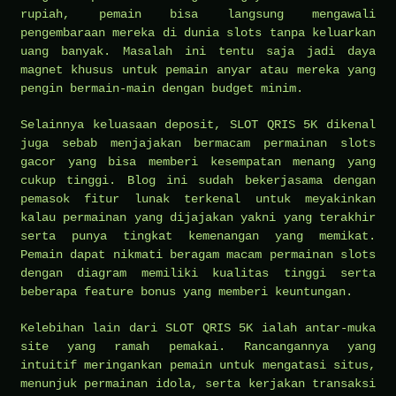
rupiah, pemain bisa langsung mengawali
pengembaraan mereka di dunia slots tanpa keluarkan
uang banyak. Masalah ini tentu saja jadi daya
magnet khusus untuk pemain anyar atau mereka yang
pengin bermain-main dengan budget minim.
Selainnya keluasaan deposit, SLOT QRIS 5K dikenal
juga sebab menjajakan bermacam permainan slots
gacor yang bisa memberi kesempatan menang yang
cukup tinggi. Blog ini sudah bekerjasama dengan
pemasok fitur lunak terkenal untuk meyakinkan
kalau permainan yang dijajakan yakni yang terakhir
serta punya tingkat kemenangan yang memikat.
Pemain dapat nikmati beragam macam permainan slots
dengan diagram memiliki kualitas tinggi serta
beberapa feature bonus yang memberi keuntungan.
Kelebihan lain dari SLOT QRIS 5K ialah antar-muka
site yang ramah pemakai. Rancangannya yang
intuitif meringankan pemain untuk mengatasi situs,
menunjuk permainan idola, serta kerjakan transaksi