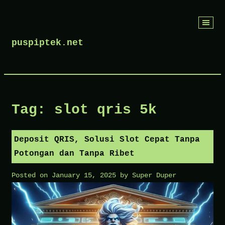
Skip
to
puspiptek.net
content
Tag:
slot qris 5k
Deposit QRIS, Solusi Slot Cepat Tanpa
Potongan dan Tanpa Ribet
Posted on
January 15, 2025
by
Super Duper