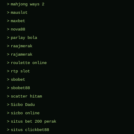
mahjong ways 2
mauslot
maxbet
nova88
parlay bola
raajmerak
rajamerak
roulette online
rtp slot
sbobet
sbobet88
scatter hitam
Sicbo Dadu
sicbo online
situs bet 200 perak
situs clickbet88