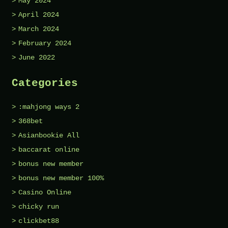
May 2024
April 2024
March 2024
February 2024
June 2022
Categories
:mahjong ways 2
368bet
Asianbookie All
baccarat online
bonus new member
bonus new member 100%
Casino Online
chicky run
clickbet88