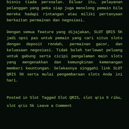
bisnis tiada persoalan. Diluar itu, pelayanan
pelanggan yang peka siap juga menolong pemain bila
mereka hadapi rintangan atau miliki pertanyaan
berkaitan permainan dan negosiasi.
Dengan semua feature yang dijajakan, SLOT QRIS 5K
jadi opsi pas untuk pemain yang cari situs slots
dengan deposit rendah, permainan gacor, dan
keluasaan negosiasi. Tidak boleh terlewat peluang
untuk gabung serta cicipi pengalaman main slots
yang mengenakkan dan kemungkinan kemenangan
memberi keuntungan. Selekasnya singgahi link SLOT
QRIS 5K serta mulai pengembaraan slots Anda ini
hari.
Posted in
Slot
Tagged
Slot QRIS
,
slot qris 5 ribu
,
on
slot qris 5k
Leave a Comment
SLOT
QRIS