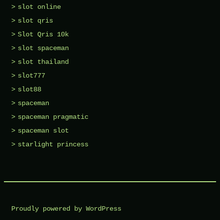
slot online
slot qris
Slot Qris 10k
slot spaceman
slot thailand
slot777
slot88
spaceman
spaceman pragmatic
spaceman slot
starlight princess
Proudly powered by WordPress