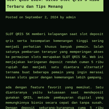
Bermain
Terbaru dan Tips Menang
Slot
Posted on
September 2, 2024
by
admin
Online
di
Slot
SLOT QRIS 5K memberi kelapangan saat
slot deposit
Qris
qris
serta kesempatan kemenangan tinggi sering
menjadi perhatian khusus banyak pemain. Salah
satunya pembaruan teranyar yang memperingan akses
ke permainan slots merupakan SLOT QRIS 5K. Web ini
menjajakan keringanan deposit rendah cuman 5 ribu
rupiah dan menjadi satu diantara alternatif
ternama buat beberapa pemain yang ingin merasai
kesan slots gacor dengan kemenangan lebih gampang.
ada dengan feature favorit yang memikat. Satu
diantaranya yaitu keluasaan saat mendeposit
gunakan QRIS, metode pembayaran digital yang
memungkinnya bisnis secara cepat dan tanpa susah.
Dengan deposit sekurang-kurangnya cuma 5 ribu