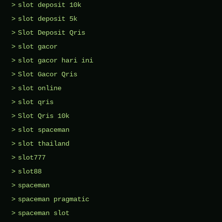
slot deposit 10k
slot deposit 5k
Slot Deposit Qris
slot gacor
slot gacor hari ini
Slot Gacor Qris
slot online
slot qris
Slot Qris 10k
slot spaceman
slot thailand
slot777
slot88
spaceman
spaceman pragmatic
spaceman slot