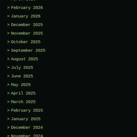
February 2026
January 2026
December 2025
November 2025
October 2025
September 2025
August 2025
July 2025
June 2025
May 2025
April 2025
March 2025
February 2025
January 2025
December 2024
November 2024