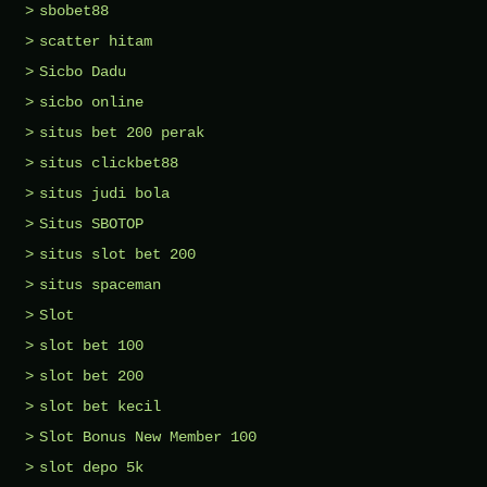
sbobet88
scatter hitam
Sicbo Dadu
sicbo online
situs bet 200 perak
situs clickbet88
situs judi bola
Situs SBOTOP
situs slot bet 200
situs spaceman
Slot
slot bet 100
slot bet 200
slot bet kecil
Slot Bonus New Member 100
slot depo 5k