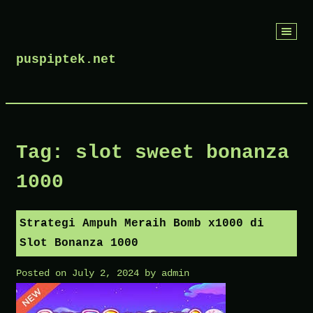
Skip
to
puspiptek.net
content
Tag:
slot sweet bonanza
1000
Strategi Ampuh Meraih Bomb x1000 di
Slot Bonanza 1000
Posted on
July 2, 2024
by
admin