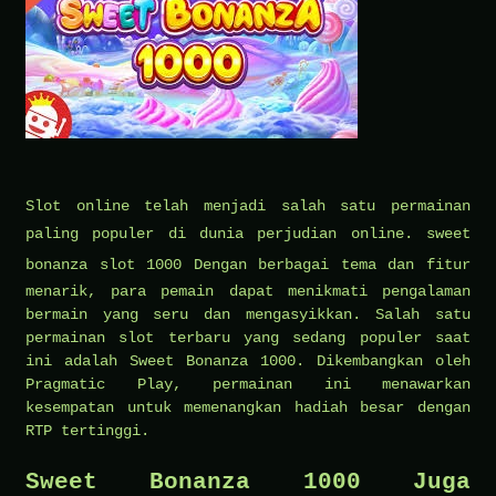
Slot online telah menjadi salah satu permainan
paling populer di dunia perjudian online.
sweet
bonanza slot 1000
Dengan berbagai tema dan fitur
menarik, para pemain dapat menikmati pengalaman
bermain yang seru dan mengasyikkan. Salah satu
permainan slot terbaru yang sedang populer saat
ini adalah Sweet Bonanza 1000. Dikembangkan oleh
Pragmatic Play, permainan ini menawarkan
kesempatan untuk memenangkan hadiah besar dengan
RTP tertinggi.
Sweet Bonanza 1000 Juga