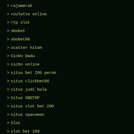
rajamerak
roulette online
rtp slot
sbobet
sbobet88
scatter hitam
Sicbo Dadu
sicbo online
situs bet 200 perak
situs clickbet88
situs judi bola
Situs SBOTOP
situs slot bet 200
situs spaceman
Slot
slot bet 100