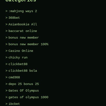
Categories
:mahjong ways 2
368bet
Asianbookie All
baccarat online
bonus new member
bonus new member 100%
Casino Online
chicky run
clickbet88
clickbet88 bola
cmd368
depo 25 bonus 25
Gates Of Olympus
gates of olympus 1000
ibcbet