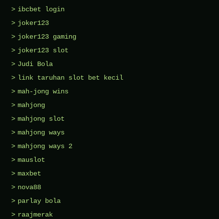
ibcbet login
joker123
joker123 gaming
joker123 slot
Judi Bola
link taruhan slot bet kecil
mah-jong wins
mahjong
mahjong slot
mahjong ways
mahjong ways 2
mauslot
maxbet
nova88
parlay bola
raajmerak