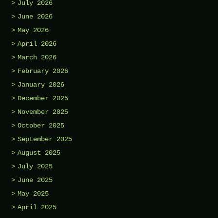
July 2026
June 2026
May 2026
April 2026
March 2026
February 2026
January 2026
December 2025
November 2025
October 2025
September 2025
August 2025
July 2025
June 2025
May 2025
April 2025