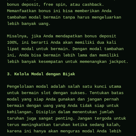
bonus deposit, free spin, atau cashback.
Memanfaatkan bonus ini bisa memberikan Anda
tambahan modal bermain tanpa harus mengeluarkan
lebih banyak uang.
Misalnya, jika Anda mendapatkan bonus deposit
100%, ini berarti Anda akan memiliki dua kali
lipat modal untuk bermain. Dengan modal tambahan
ini, Anda bisa bermain lebih lama dan memiliki
lebih banyak kesempatan untuk memenangkan jackpot.
3.
Kelola Modal dengan Bijak
Pengelolaan modal adalah salah satu kunci utama
untuk bermain slot dengan sukses. Tentukan batas
modal yang siap Anda gunakan dan jangan pernah
bermain dengan uang yang Anda tidak siap untuk
kehilangan. Disiplin dalam menentukan jumlah
taruhan juga sangat penting. Jangan tergoda untuk
terus meningkatkan taruhan ketika sedang kalah,
karena ini hanya akan menguras modal Anda lebih