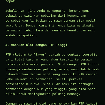
cepat.
Sebaliknya, jika Anda mendapatkan kemenangan,
sebaiknya sisihkan sebagian dari kemenangan
tersebut dan lanjutkan bermain dengan sisa modal
awal Anda. Dengan cara ini, Anda bisa menikmati
permainan lebih lama dan menjaga keuntungan yang
sudah didapatkan.
4.
Mainkan Slot dengan RTP Tinggi
RTP (Return to Player) adalah persentase teoretis
dari total taruhan yang akan kembali ke pemain
dalam jangka waktu panjang. Slot dengan RTP tinggi
biasanya memberikan peluang menang yang lebih baik
dibandingkan dengan slot yang memiliki RTP rendah.
Sebelum memilih permainan, selalu periksa
persentase RTP-nya. Slot88 JP memiliki berbagai
permainan dengan RTP yang tinggi, yang bisa Anda
pilih untuk meningkatkan peluang menang.
Dengan bermain di slot yang menawarkan RTP tinggi,