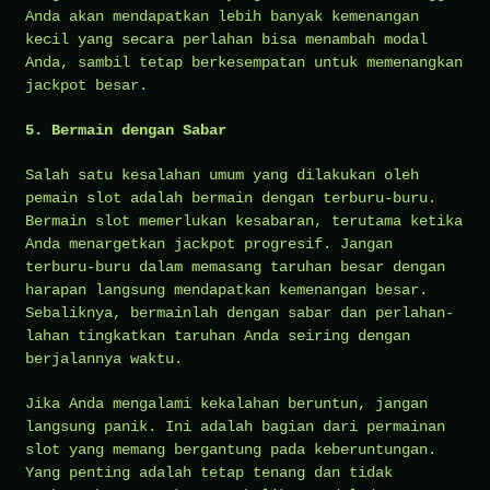
Anda akan mendapatkan lebih banyak kemenangan
kecil yang secara perlahan bisa menambah modal
Anda, sambil tetap berkesempatan untuk memenangkan
jackpot besar.
5.
Bermain dengan Sabar
Salah satu kesalahan umum yang dilakukan oleh
pemain slot adalah bermain dengan terburu-buru.
Bermain slot memerlukan kesabaran, terutama ketika
Anda menargetkan jackpot progresif. Jangan
terburu-buru dalam memasang taruhan besar dengan
harapan langsung mendapatkan kemenangan besar.
Sebaliknya, bermainlah dengan sabar dan perlahan-
lahan tingkatkan taruhan Anda seiring dengan
berjalannya waktu.
Jika Anda mengalami kekalahan beruntun, jangan
langsung panik. Ini adalah bagian dari permainan
slot yang memang bergantung pada keberuntungan.
Yang penting adalah tetap tenang dan tidak