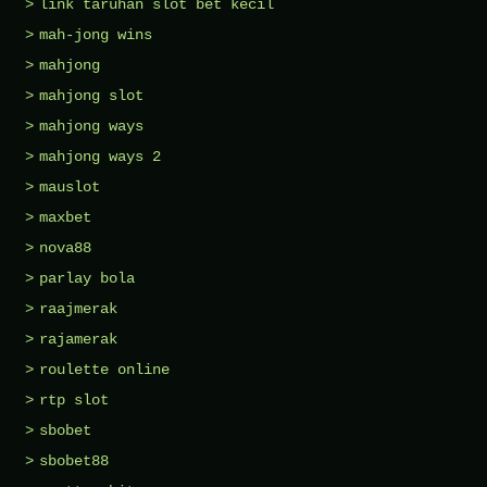
link taruhan slot bet kecil
mah-jong wins
mahjong
mahjong slot
mahjong ways
mahjong ways 2
mauslot
maxbet
nova88
parlay bola
raajmerak
rajamerak
roulette online
rtp slot
sbobet
sbobet88