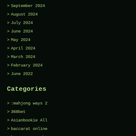
September 2024
August 2024
July 2024
June 2024
May 2024
April 2024
March 2024
February 2024
June 2022
Categories
:mahjong ways 2
368bet
Asianbookie All
baccarat online