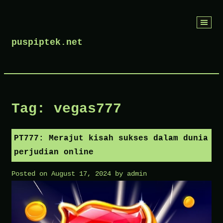
Skip
to
puspiptek.net
content
Tag:
vegas777
PT777: Merajut kisah sukses dalam dunia
perjudian online
Posted on
August 17, 2024
by
admin