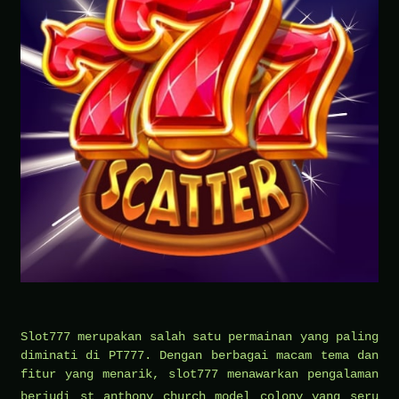
Slot777 merupakan salah satu permainan yang paling
diminati di PT777. Dengan berbagai macam tema dan
fitur yang menarik, slot777 menawarkan pengalaman
berjudi
st anthony church model colony
yang seru