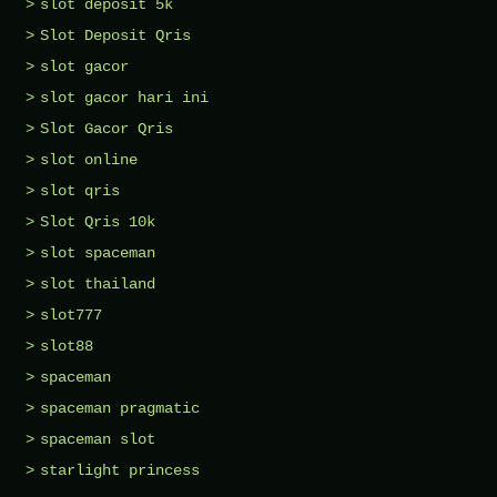
slot deposit 5k
Slot Deposit Qris
slot gacor
slot gacor hari ini
Slot Gacor Qris
slot online
slot qris
Slot Qris 10k
slot spaceman
slot thailand
slot777
slot88
spaceman
spaceman pragmatic
spaceman slot
starlight princess