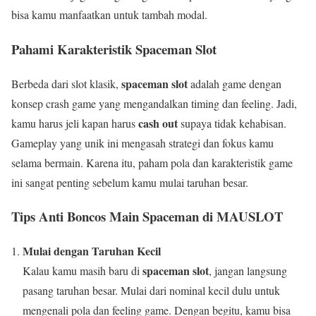
bisa kamu manfaatkan untuk tambah modal.
Pahami Karakteristik Spaceman Slot
spaceman slot
Berbeda dari slot klasik,
adalah game dengan
konsep crash game yang mengandalkan timing dan feeling. Jadi,
cash out
kamu harus jeli kapan harus
supaya tidak kehabisan.
Gameplay yang unik ini mengasah strategi dan fokus kamu
selama bermain. Karena itu, paham pola dan karakteristik game
ini sangat penting sebelum kamu mulai taruhan besar.
Tips Anti Boncos Main Spaceman di MAUSLOT
Mulai dengan Taruhan Kecil
spaceman slot
Kalau kamu masih baru di
, jangan langsung
pasang taruhan besar. Mulai dari nominal kecil dulu untuk
mengenali pola dan feeling game. Dengan begitu, kamu bisa