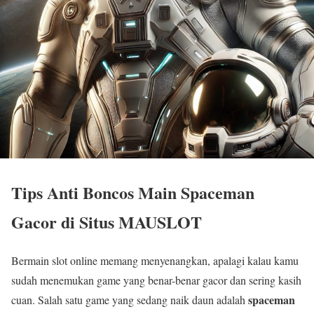
Tips Anti Boncos Main Spaceman
Gacor di Situs MAUSLOT
Bermain slot online memang menyenangkan, apalagi kalau kamu
sudah menemukan game yang benar-benar gacor dan sering kasih
spaceman
cuan. Salah satu game yang sedang naik daun adalah