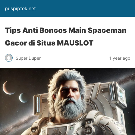
puspiptek.net
Tips Anti Boncos Main Spaceman
Gacor di Situs MAUSLOT
Super Duper
1 year ago