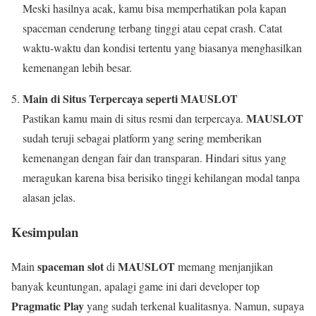
Meski hasilnya acak, kamu bisa memperhatikan pola kapan
spaceman cenderung terbang tinggi atau cepat crash. Catat
waktu-waktu dan kondisi tertentu yang biasanya menghasilkan
kemenangan lebih besar.
Main di Situs Terpercaya seperti MAUSLOT
MAUSLOT
Pastikan kamu main di situs resmi dan terpercaya.
sudah teruji sebagai platform yang sering memberikan
kemenangan dengan fair dan transparan. Hindari situs yang
meragukan karena bisa berisiko tinggi kehilangan modal tanpa
alasan jelas.
Kesimpulan
spaceman slot
MAUSLOT
Main
di
memang menjanjikan
banyak keuntungan, apalagi game ini dari developer top
Pragmatic Play
yang sudah terkenal kualitasnya. Namun, supaya