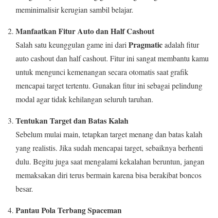
meminimalisir kerugian sambil belajar.
Manfaatkan Fitur Auto dan Half Cashout
Pragmatic
Salah satu keunggulan game ini dari
adalah fitur
auto cashout dan half cashout. Fitur ini sangat membantu kamu
untuk mengunci kemenangan secara otomatis saat grafik
mencapai target tertentu. Gunakan fitur ini sebagai pelindung
modal agar tidak kehilangan seluruh taruhan.
Tentukan Target dan Batas Kalah
Sebelum mulai main, tetapkan target menang dan batas kalah
yang realistis. Jika sudah mencapai target, sebaiknya berhenti
dulu. Begitu juga saat mengalami kekalahan beruntun, jangan
memaksakan diri terus bermain karena bisa berakibat boncos
besar.
Pantau Pola Terbang Spaceman