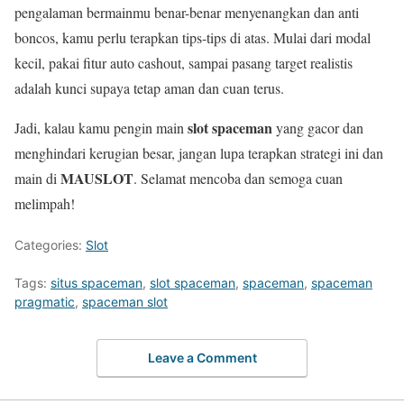
pengalaman bermainmu benar-benar menyenangkan dan anti
boncos, kamu perlu terapkan tips-tips di atas. Mulai dari modal
kecil, pakai fitur auto cashout, sampai pasang target realistis
adalah kunci supaya tetap aman dan cuan terus.
slot spaceman
Jadi, kalau kamu pengin main
yang gacor dan
menghindari kerugian besar, jangan lupa terapkan strategi ini dan
MAUSLOT
main di
. Selamat mencoba dan semoga cuan
melimpah!
Categories:
Slot
Tags:
situs spaceman
,
slot spaceman
,
spaceman
,
spaceman
pragmatic
,
spaceman slot
Leave a Comment