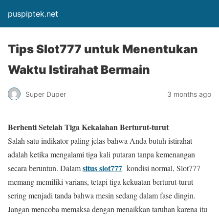
puspiptek.net
Tips Slot777 untuk Menentukan
Waktu Istirahat Bermain
Super Duper
3 months ago
Berhenti Setelah Tiga Kekalahan Berturut-turut
Salah satu indikator paling jelas bahwa Anda butuh istirahat
adalah ketika mengalami tiga kali putaran tanpa kemenangan
situs slot777
secara beruntun. Dalam
kondisi normal, Slot777
memang memiliki varians, tetapi tiga kekuatan berturut-turut
sering menjadi tanda bahwa mesin sedang dalam fase dingin.
Jangan mencoba memaksa dengan menaikkan taruhan karena itu