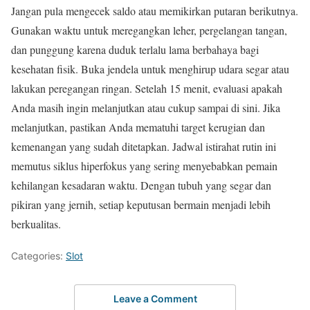
Jangan pula mengecek saldo atau memikirkan putaran berikutnya.
Gunakan waktu untuk meregangkan leher, pergelangan tangan,
dan punggung karena duduk terlalu lama berbahaya bagi
kesehatan fisik. Buka jendela untuk menghirup udara segar atau
lakukan peregangan ringan. Setelah 15 menit, evaluasi apakah
Anda masih ingin melanjutkan atau cukup sampai di sini. Jika
melanjutkan, pastikan Anda mematuhi target kerugian dan
kemenangan yang sudah ditetapkan. Jadwal istirahat rutin ini
memutus siklus hiperfokus yang sering menyebabkan pemain
kehilangan kesadaran waktu. Dengan tubuh yang segar dan
pikiran yang jernih, setiap keputusan bermain menjadi lebih
berkualitas.
Categories:
Slot
Leave a Comment