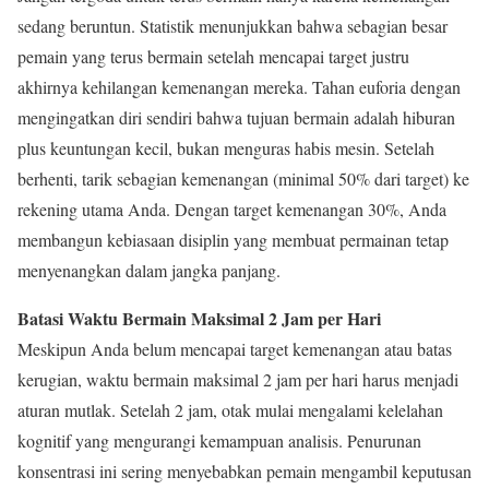
sedang beruntun. Statistik menunjukkan bahwa sebagian besar
pemain yang terus bermain setelah mencapai target justru
akhirnya kehilangan kemenangan mereka. Tahan euforia dengan
mengingatkan diri sendiri bahwa tujuan bermain adalah hiburan
plus keuntungan kecil, bukan menguras habis mesin. Setelah
berhenti, tarik sebagian kemenangan (minimal 50% dari target) ke
rekening utama Anda. Dengan target kemenangan 30%, Anda
membangun kebiasaan disiplin yang membuat permainan tetap
menyenangkan dalam jangka panjang.
Batasi Waktu Bermain Maksimal 2 Jam per Hari
Meskipun Anda belum mencapai target kemenangan atau batas
kerugian, waktu bermain maksimal 2 jam per hari harus menjadi
aturan mutlak. Setelah 2 jam, otak mulai mengalami kelelahan
kognitif yang mengurangi kemampuan analisis. Penurunan
konsentrasi ini sering menyebabkan pemain mengambil keputusan