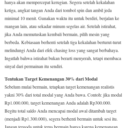
hanya akan mempercepat kerugian. Segera setelah kekalahan
ketiga, angkat tangan Anda dari tombol spin dan ambil jeda
minimal 10 menit. Gunakan waktu itu untuk berdiri, berjalan ke
ruangan lain, atau sekadar minum segelas air. Setelah istirahat,
jika Anda memutuskan kembali bermain, pilih mesin yang
berbeda. Kebiasaan berhenti setelah tiga kekalahan berturut-turut
melindungi Anda dari efek chasing loss yang sangat berbahaya.
Ingatlah bahwa istirahat bukan berarti menyerah, tetapi membaca
sinyal dari permainan itu sendiri.
Tentukan Target Kemenangan 30% dari Modal
Sebelum mulai bermain, tetapkan target kemenangan realistis
yakni 30% dari total modal yang Anda bawa. Contoh: jika modal
Rp1.000.000, target kemenangan Anda adalah Rp300.000.
Begitu total saldo Anda mencapai modal awal ditambah target
(menjadi Rp1.300.000), segera berhenti bermain untuk sesi itu.
Jangan tergoda untuk terus bermain hanya karena kemenangan