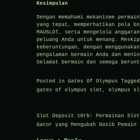
Kesimpulan
Dengan memahami mekanisme permain
yang tepat, memperhatikan pola bo
MAUSLOT, serta mengelola anggaran
peluang Anda untuk menang. Meskip
keberuntungan, dengan menggunakan
pengalaman bermain Anda dan menin
Selamat bermain dan semoga berunt
Posted in
Gates Of Olympus
Tagge
gates of olympus slot
,
olympus sl
Post
Slot Deposit 10rb: Permainan Slot
Gacor yang Mengubah Nasib Pemain
navigation