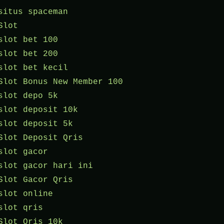
situs spaceman
Slot
slot bet 100
slot bet 200
slot bet kecil
Slot Bonus New Member 100
slot depo 5k
slot deposit 10k
slot deposit 5k
Slot Deposit Qris
slot gacor
slot gacor hari ini
Slot Gacor Qris
slot online
slot qris
Slot Qris 10k