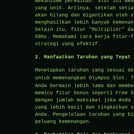
mekanisme permainan. Slot ini mem
yang unik. Artinya, setelah setia
akan hilang dan digantikan oleh s
menghasilkan lebih banyak kemenan
Selain itu, fitur “Multiplier” da
500x. Memahami cara kerja fitur-f
strategi yang efektif.
2. Manfaatkan Taruhan yang Tepat
Menetapkan taruhan yang sesuai de
untuk memenangkan
Olympus Slot
. T
Anda bermain lebih lama dan membe
memicu fitur bonus seperti Free S
dengan jumlah maksimal jika Anda 
yang lebih kecil dan tingkatkan s
Anda. Pengelolaan taruhan yang bi
peluang kemenangan.