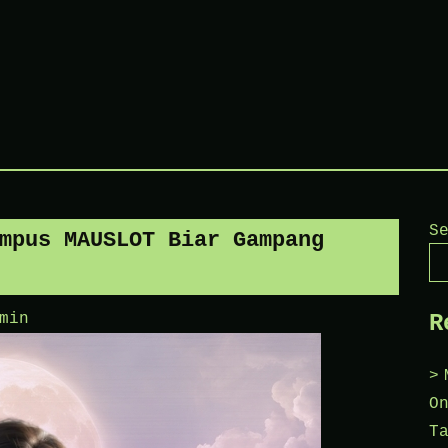
S
mpus MAUSLOT Biar Gampang
R
min
O
T