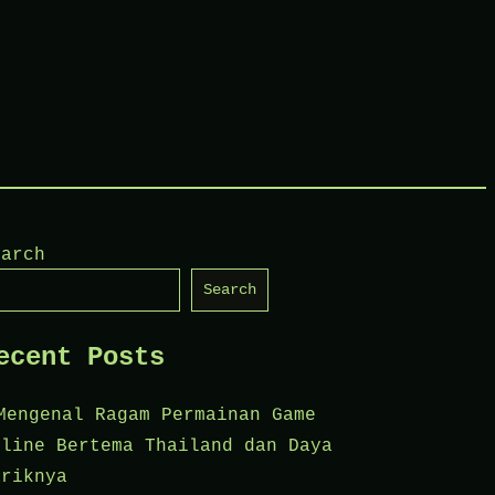
earch
Search
ecent Posts
Mengenal Ragam Permainan Game
nline Bertema Thailand dan Daya
ariknya