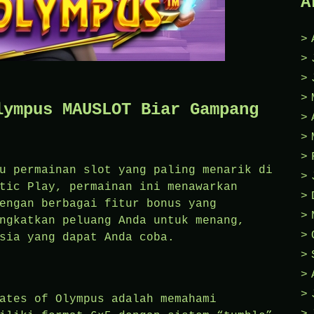
A
lympus MAUSLOT Biar Gampang
u permainan slot yang paling menarik di
tic Play, permainan ini menawarkan
engan berbagai fitur bonus yang
ngkatkan peluang Anda untuk menang,
sia yang dapat Anda coba.
ates of Olympus adalah memahami