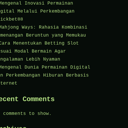
Mengenal Inovasi Permainan
igital Melalui Perkembangan
lickbet88
Mahjong Ways: Rahasia Kombinasi
emenangan Beruntun yang Memukau
Cara Menentukan Betting Slot
esuai Modal Bermain Agar
engalaman Lebih Nyaman
Mengenal Dunia Permainan Digital
an Perkembangan Hiburan Berbasis
nternet
ecent Comments
o comments to show.