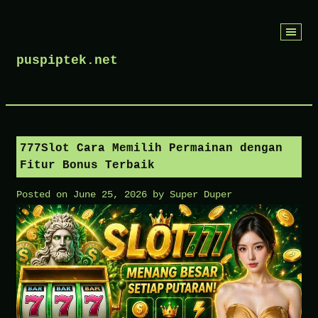
Skip
to
puspiptek.net
content
777Slot Cara Memilih Permainan dengan
Fitur Bonus Terbaik
Posted on
June 25, 2026
by
Super Duper