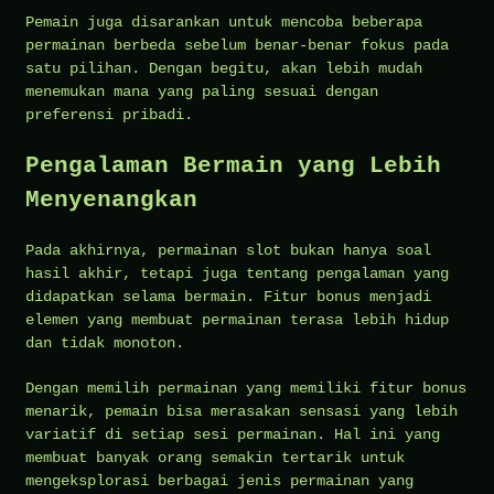
Pemain juga disarankan untuk mencoba beberapa
permainan berbeda sebelum benar-benar fokus pada
satu pilihan. Dengan begitu, akan lebih mudah
menemukan mana yang paling sesuai dengan
preferensi pribadi.
Pengalaman Bermain yang Lebih
Menyenangkan
Pada akhirnya, permainan slot bukan hanya soal
hasil akhir, tetapi juga tentang pengalaman yang
didapatkan selama bermain. Fitur bonus menjadi
elemen yang membuat permainan terasa lebih hidup
dan tidak monoton.
Dengan memilih permainan yang memiliki fitur bonus
menarik, pemain bisa merasakan sensasi yang lebih
variatif di setiap sesi permainan. Hal ini yang
membuat banyak orang semakin tertarik untuk
mengeksplorasi berbagai jenis permainan yang