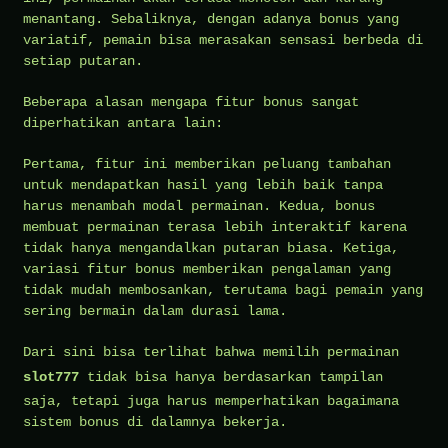
menantang. Sebaliknya, dengan adanya bonus yang
variatif, pemain bisa merasakan sensasi berbeda di
setiap putaran.
Beberapa alasan mengapa fitur bonus sangat
diperhatikan antara lain:
Pertama, fitur ini memberikan peluang tambahan
untuk mendapatkan hasil yang lebih baik tanpa
harus menambah modal permainan. Kedua, bonus
membuat permainan terasa lebih interaktif karena
tidak hanya mengandalkan putaran biasa. Ketiga,
variasi fitur bonus memberikan pengalaman yang
tidak mudah membosankan, terutama bagi pemain yang
sering bermain dalam durasi lama.
Dari sini bisa terlihat bahwa memilih permainan
slot777
tidak bisa hanya berdasarkan tampilan
saja, tetapi juga harus memperhatikan bagaimana
sistem bonus di dalamnya bekerja.