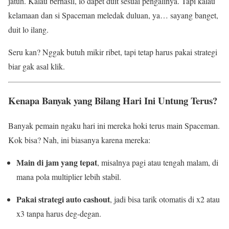
jatuh. Kalau berhasil, lo dapet duit sesuai pengalinya. Tapi kalau
kelamaan dan si Spaceman meledak duluan, ya… sayang banget,
duit lo ilang.
Seru kan? Nggak butuh mikir ribet, tapi tetap harus pakai strategi
biar gak asal klik.
Kenapa Banyak yang Bilang Hari Ini Untung Terus?
Banyak pemain ngaku hari ini mereka hoki terus main Spaceman.
Kok bisa? Nah, ini biasanya karena mereka:
Main di jam yang tepat
, misalnya pagi atau tengah malam, di
mana pola multiplier lebih stabil.
Pakai strategi auto cashout
, jadi bisa tarik otomatis di x2 atau
x3 tanpa harus deg-degan.