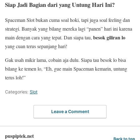
Siap Jadi Bagian dari yang Untung Hari Ini?
Spaceman Slot bukan cuma soal hoki, tapi juga soal feeling dan
strategi. Banyak yang bilang mereka lagi “panen” hari ini karena
besok giliran lo
main dengan cara yang tepat. Dan siapa tau,
yang cuan terus sepanjang hari!
Gak usah mikir lama, cobain aja dulu. Siapa tau besok lo bisa
bilang ke temen lo, “Eh, gue main Spaceman kemarin, untung
terus loh!”
Categories:
Slot
Leave a Comment
puspiptek.net
Back to top