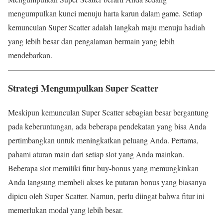
mengumpulkan kunci menuju harta karun dalam game. Setiap
kemunculan Super Scatter adalah langkah maju menuju hadiah
yang lebih besar dan pengalaman bermain yang lebih
mendebarkan.
Strategi Mengumpulkan Super Scatter
Meskipun kemunculan Super Scatter sebagian besar bergantung
pada keberuntungan, ada beberapa pendekatan yang bisa Anda
pertimbangkan untuk meningkatkan peluang Anda. Pertama,
pahami aturan main dari setiap slot yang Anda mainkan.
Beberapa slot memiliki fitur buy-bonus yang memungkinkan
Anda langsung membeli akses ke putaran bonus yang biasanya
dipicu oleh Super Scatter. Namun, perlu diingat bahwa fitur ini
memerlukan modal yang lebih besar.