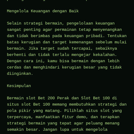
Mengelola Keuangan dengan Baik
Selain strategi bermain, pengelolaan keuangan
sangat penting agar permainan tetap menyenangkan
dan tidak berimbas pada keuangan pribadi. Tentukan
batas kerugian dan target kemenangan sebelum mulai
bermain. Jika target sudah tercapai, sebaiknya
berhenti dan tidak terlalu mengejar kekalahan.
Dengan cara ini, kamu bisa bermain dengan lebih
cerdas dan menghindari kerugian besar yang tidak
diinginkan.
Kesimpulan
Bermain slot Bet 200 Perak dan Slot Bet 100 di
situs slot Bet 100 memang membutuhkan strategi dan
pola pikir yang matang. Pilihlah situs slot yang
terpercaya, manfaatkan fitur demo, dan terapkan
strategi bermain yang tepat agar peluang menang
semakin besar. Jangan lupa untuk mengelola