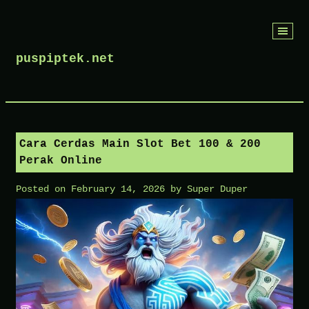
Skip
to
puspiptek.net
content
Cara Cerdas Main Slot Bet 100 & 200
Perak Online
Posted on
February 14, 2026
by
Super Duper