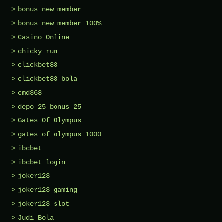
bonus new member
bonus new member 100%
Casino Online
chicky run
clickbet88
clickbet88 bola
cmd368
depo 25 bonus 25
Gates Of Olympus
gates of olympus 1000
ibcbet
ibcbet login
joker123
joker123 gaming
joker123 slot
Judi Bola