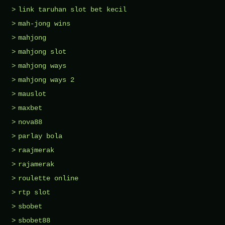
link taruhan slot bet kecil
mah-jong wins
mahjong
mahjong slot
mahjong ways
mahjong ways 2
mauslot
maxbet
nova88
parlay bola
raajmerak
rajamerak
roulette online
rtp slot
sbobet
sbobet88