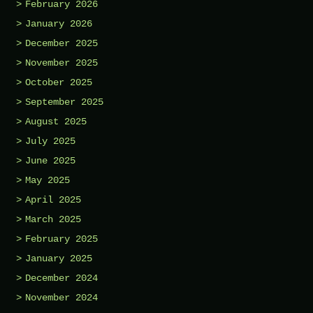
February 2026
January 2026
December 2025
November 2025
October 2025
September 2025
August 2025
July 2025
June 2025
May 2025
April 2025
March 2025
February 2025
January 2025
December 2024
November 2024