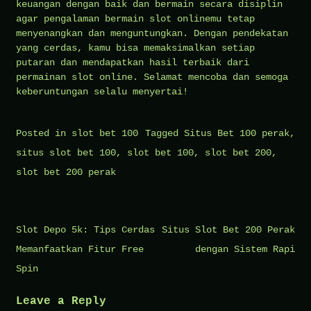
keuangan dengan baik dan bermain secara disiplin
agar pengalaman bermain slot onlinemu tetap
menyenangkan dan menguntungkan. Dengan pendekatan
yang cerdas, kamu bisa memaksimalkan setiap
putaran dan mendapatkan hasil terbaik dari
permainan slot online. Selamat mencoba dan semoga
keberuntungan selalu menyertai!
Posted in
slot bet 100
Tagged
Situs Bet 100 perak
,
situs slot bet 100
,
slot bet 100
,
slot bet 200
,
slot bet 200 perak
Post
Slot Depo 5k: Tips Cerdas
Situs Slot Bet 200 Perak
navigation
Memanfaatkan Fitur Free
dengan Sistem Rapi
Spin
Leave a Reply