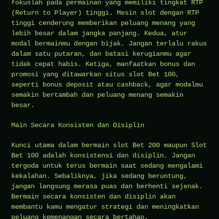
fokuslah pada permainan yang memiliki tingkat RTP
(Return to Player) tinggi. Mesin slot dengan RTP
tinggi cenderung memberikan peluang menang yang
lebih besar dalam jangka panjang. Kedua, atur
modal bermainmu dengan bijak. Jangan terlalu rakus
dalam satu putaran, dan batasi kerugianmu agar
tidak cepat habis. Ketiga, manfaatkan bonus dan
promosi yang ditawarkan situs slot Bet 100,
seperti bonus deposit atau cashback, agar modalmu
semakin bertambah dan peluang menang semakin
besar.
Main Secara Konsisten dan Disiplin
Kunci utama dalam bermain slot Bet 200 maupun Slot
Bet 100 adalah konsistensi dan disiplin. Jangan
tergoda untuk terus bermain saat sedang mengalami
kekalahan. Sebaliknya, jika sedang beruntung,
jangan langsung merasa puas dan berhenti sejenak.
Bermain secara konsisten dan disiplin akan
membantu kamu mengatur strategi dan meningkatkan
peluang kemenangan secara bertahap.