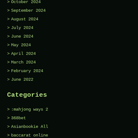
October 2024
September 2024
August 2024
July 2024
June 2024
May 2024
April 2024
March 2024
February 2024
June 2022
Categories
:mahjong ways 2
368bet
Asianbookie All
baccarat online