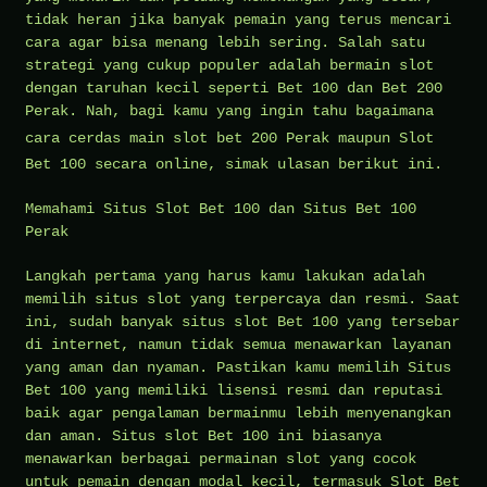
tidak heran jika banyak pemain yang terus mencari
cara agar bisa menang lebih sering. Salah satu
strategi yang cukup populer adalah bermain slot
dengan taruhan kecil seperti Bet 100 dan Bet 200
Perak. Nah, bagi kamu yang ingin tahu bagaimana
cara cerdas main
slot bet 200
Perak maupun Slot
Bet 100 secara online, simak ulasan berikut ini.
Memahami Situs Slot Bet 100 dan Situs Bet 100
Perak
Langkah pertama yang harus kamu lakukan adalah
memilih situs slot yang terpercaya dan resmi. Saat
ini, sudah banyak situs slot Bet 100 yang tersebar
di internet, namun tidak semua menawarkan layanan
yang aman dan nyaman. Pastikan kamu memilih Situs
Bet 100 yang memiliki lisensi resmi dan reputasi
baik agar pengalaman bermainmu lebih menyenangkan
dan aman. Situs slot Bet 100 ini biasanya
menawarkan berbagai permainan slot yang cocok
untuk pemain dengan modal kecil, termasuk Slot Bet