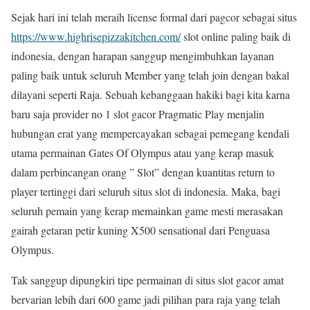
Sejak hari ini telah meraih license formal dari pagcor sebagai situs
https://www.highrisepizzakitchen.com/
slot online paling baik di
indonesia, dengan harapan sanggup mengimbuhkan layanan
paling baik untuk seluruh Member yang telah join dengan bakal
dilayani seperti Raja. Sebuah kebanggaan hakiki bagi kita karna
baru saja provider no 1 slot gacor Pragmatic Play menjalin
hubungan erat yang mempercayakan sebagai pemegang kendali
utama permainan Gates Of Olympus atau yang kerap masuk
dalam perbincangan orang ” Slot” dengan kuantitas return to
player tertinggi dari seluruh situs slot di indonesia. Maka, bagi
seluruh pemain yang kerap memainkan game mesti merasakan
gairah getaran petir kuning X500 sensational dari Penguasa
Olympus.
Tak sanggup dipungkiri tipe permainan di situs slot gacor amat
bervarian lebih dari 600 game jadi pilihan para raja yang telah