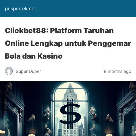
puspiptek.net
Clickbet88: Platform Taruhan
Online Lengkap untuk Penggemar
Bola dan Kasino
Super Duper
8 months ago