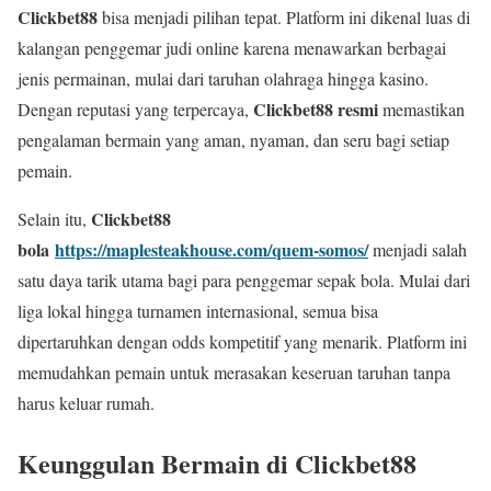
Clickbet88
bisa menjadi pilihan tepat. Platform ini dikenal luas di
kalangan penggemar judi online karena menawarkan berbagai
jenis permainan, mulai dari taruhan olahraga hingga kasino.
Clickbet88 resmi
Dengan reputasi yang terpercaya,
memastikan
pengalaman bermain yang aman, nyaman, dan seru bagi setiap
pemain.
Clickbet88
Selain itu,
bola
https://maplesteakhouse.com/quem-somos/
menjadi salah
satu daya tarik utama bagi para penggemar sepak bola. Mulai dari
liga lokal hingga turnamen internasional, semua bisa
dipertaruhkan dengan odds kompetitif yang menarik. Platform ini
memudahkan pemain untuk merasakan keseruan taruhan tanpa
harus keluar rumah.
Keunggulan Bermain di Clickbet88