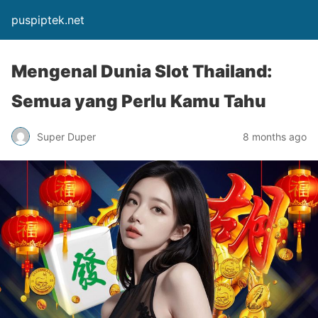
puspiptek.net
Mengenal Dunia Slot Thailand:
Semua yang Perlu Kamu Tahu
Super Duper
8 months ago