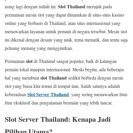
Slot Thailand
asing lagi dengan istilah ini.
merujuk pada
permainan mesin slot yang dapat dimainkan di situs-situs kasino
online yang berbasis di Thailand, atau situs internasional yang
menawarkan layanan untuk pemain di negara tersebut. Mesin slot
ini dikenal dengan desain yang unik, tema menarik, dan tentu saja
peluang menang yang menggiurkan.
slot
Permainan
di Thailand sangat populer, baik di kalangan
pemain lokal maupun internasional. Meski begitu, ada beberapa
slot Thailand
hal yang membuat
sedikit berbeda dengan mesin
slot yang biasa kita temui di tempat lain. Salah satunya adalah
Slot Server Thailand
keberadaan
, yang sering menawarkan fitur-
fitur eksklusif dan pengalaman bermain yang lebih lancar.
Slot Server Thailand
: Kenapa Jadi
Pilihan Utama?