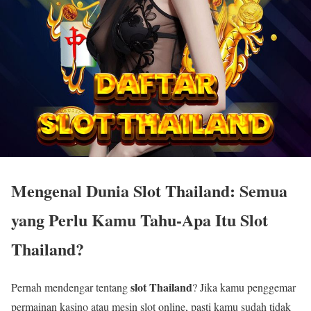
Mengenal Dunia Slot Thailand: Semua
yang Perlu Kamu Tahu-Apa Itu
Slot
Thailand
?
slot Thailand
Pernah mendengar tentang
? Jika kamu penggemar
permainan kasino atau mesin slot online, pasti kamu sudah tidak