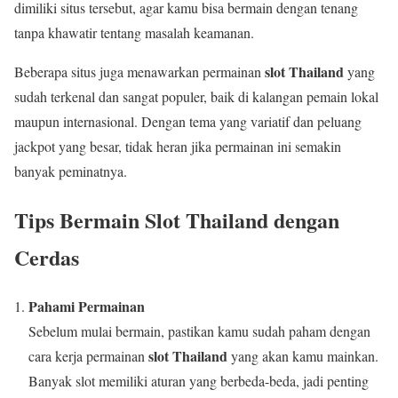
dimiliki situs tersebut, agar kamu bisa bermain dengan tenang
tanpa khawatir tentang masalah keamanan.
slot Thailand
Beberapa situs juga menawarkan permainan
yang
sudah terkenal dan sangat populer, baik di kalangan pemain lokal
maupun internasional. Dengan tema yang variatif dan peluang
jackpot yang besar, tidak heran jika permainan ini semakin
banyak peminatnya.
Tips Bermain
Slot Thailand
dengan
Cerdas
Pahami Permainan
Sebelum mulai bermain, pastikan kamu sudah paham dengan
slot Thailand
cara kerja permainan
yang akan kamu mainkan.
Banyak slot memiliki aturan yang berbeda-beda, jadi penting