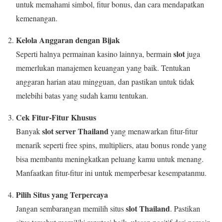
untuk memahami simbol, fitur bonus, dan cara mendapatkan
kemenangan.
Kelola Anggaran dengan Bijak
slot
Seperti halnya permainan kasino lainnya, bermain
juga
memerlukan manajemen keuangan yang baik. Tentukan
anggaran harian atau mingguan, dan pastikan untuk tidak
melebihi batas yang sudah kamu tentukan.
Cek Fitur-Fitur Khusus
slot server Thailand
Banyak
yang menawarkan fitur-fitur
menarik seperti free spins, multipliers, atau bonus ronde yang
bisa membantu meningkatkan peluang kamu untuk menang.
Manfaatkan fitur-fitur ini untuk memperbesar kesempatanmu.
Pilih Situs yang Terpercaya
slot Thailand
Jangan sembarangan memilih situs
. Pastikan