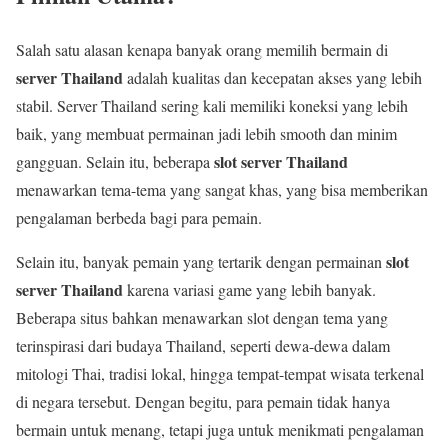
Salah satu alasan kenapa banyak orang memilih bermain di
server Thailand
adalah kualitas dan kecepatan akses yang lebih
stabil. Server Thailand sering kali memiliki koneksi yang lebih
baik, yang membuat permainan jadi lebih smooth dan minim
slot server Thailand
gangguan. Selain itu, beberapa
menawarkan tema-tema yang sangat khas, yang bisa memberikan
pengalaman berbeda bagi para pemain.
slot
Selain itu, banyak pemain yang tertarik dengan permainan
server Thailand
karena variasi game yang lebih banyak.
Beberapa situs bahkan menawarkan slot dengan tema yang
terinspirasi dari budaya Thailand, seperti dewa-dewa dalam
mitologi Thai, tradisi lokal, hingga tempat-tempat wisata terkenal
di negara tersebut. Dengan begitu, para pemain tidak hanya
bermain untuk menang, tetapi juga untuk menikmati pengalaman