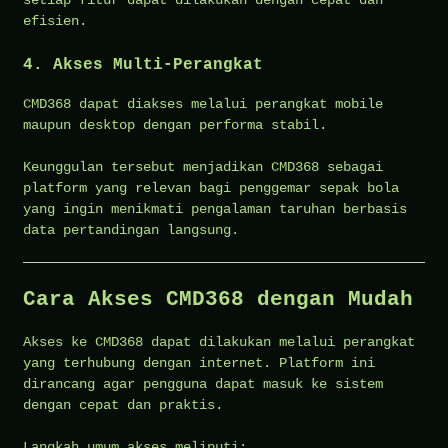
setiap fitur dapat dilakukan dengan cepat dan
efisien.
4. Akses Multi-Perangkat
CMD368 dapat diakses melalui perangkat mobile
maupun desktop dengan performa stabil.
Keunggulan tersebut menjadikan CMD368 sebagai
platform yang relevan bagi penggemar sepak bola
yang ingin menikmati pengalaman taruhan berbasis
data pertandingan langsung.
Cara Akses CMD368 dengan Mudah
Akses ke CMD368 dapat dilakukan melalui perangkat
yang terhubung dengan internet. Platform ini
dirancang agar pengguna dapat masuk ke sistem
dengan cepat dan praktis.
Langkah umum akses meliputi: