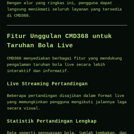
Dengan alur yang ringkas ini, pengguna dapat
langsung menikmati seluruh layanan yang tersedia
di CMD368.
Fitur Unggulan CMD368 untuk
Taruhan Bola Live
CMD368 menyediakan berbagai fitur yang mendukung
pengalaman taruhan bola live secara lebih
interaktif dan informatif.
Live Streaming Pertandingan
Beberapa pertandingan disajikan dalam format live
yang memungkinkan pengguna mengikuti jalannya laga
secara visual.
Statistik Pertandingan Lengkap
Data seperti penguasaan bola, jumlah tembakan, dan