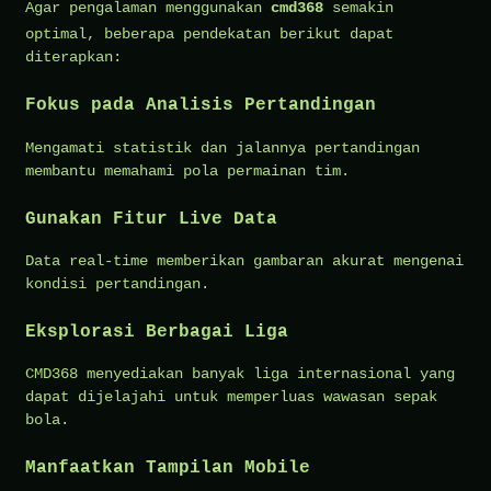
Agar pengalaman menggunakan
cmd368
semakin
optimal, beberapa pendekatan berikut dapat
diterapkan:
Fokus pada Analisis Pertandingan
Mengamati statistik dan jalannya pertandingan
membantu memahami pola permainan tim.
Gunakan Fitur Live Data
Data real-time memberikan gambaran akurat mengenai
kondisi pertandingan.
Eksplorasi Berbagai Liga
CMD368 menyediakan banyak liga internasional yang
dapat dijelajahi untuk memperluas wawasan sepak
bola.
Manfaatkan Tampilan Mobile