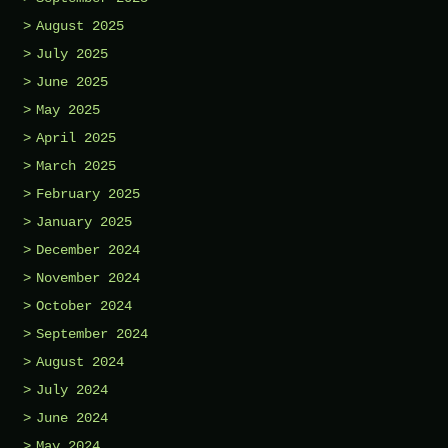
August 2025
July 2025
June 2025
May 2025
April 2025
March 2025
February 2025
January 2025
December 2024
November 2024
October 2024
September 2024
August 2024
July 2024
June 2024
May 2024