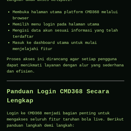
Membuka halaman utama platform CMD368 melalui
browser
Memilih menu login pada halaman utama
Mengisi data akun sesuai informasi yang telah
terdaftar
Masuk ke dashboard utama untuk mulai
menjelajahi fitur
Proses akses ini dirancang agar setiap pengguna
dapat menikmati layanan dengan alur yang sederhana
dan efisien.
Panduan Login CMD368 Secara
Lengkap
Login ke CMD368 menjadi bagian penting untuk
mengakses seluruh fitur taruhan bola live. Berikut
panduan langkah demi langkah: