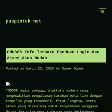
Skip
to
puspiptek.net
content
CMD368 Info Terbaru Panduan Login dan
Akses Akun Mudah
Posted on
April 23, 2026
by
Super Duper
CMD368 hadir sebagai platform modern yang
menghadirkan pengalaman taruhan bola live dengan
tampilan yang responsif, fitur lengkap, serta
akses yang dirancang untuk kenyamanan pengguna.
Dalam dunia taruhan olahraga yang berkembang