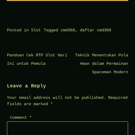
Posted in
Slot
Tagged
cmd368
,
daftar cmd368
Post
Panduan Cek RTP Slot Hari
Teknik Menentukan Pola
navigation
Ini untuk Pemula
Aman dalam Permainan
Spaceman Modern
Leave a Reply
Your email address will not be published.
Required
fields are marked
*
Comment
*