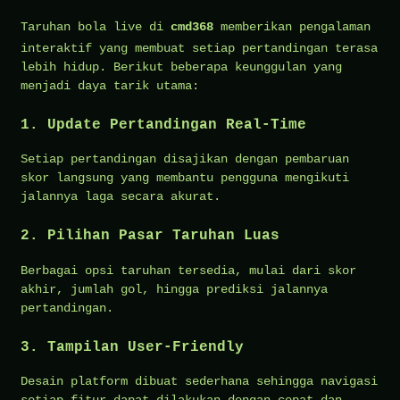
Taruhan bola live di
cmd368
memberikan pengalaman
interaktif yang membuat setiap pertandingan terasa
lebih hidup. Berikut beberapa keunggulan yang
menjadi daya tarik utama:
1. Update Pertandingan Real-Time
Setiap pertandingan disajikan dengan pembaruan
skor langsung yang membantu pengguna mengikuti
jalannya laga secara akurat.
2. Pilihan Pasar Taruhan Luas
Berbagai opsi taruhan tersedia, mulai dari skor
akhir, jumlah gol, hingga prediksi jalannya
pertandingan.
3. Tampilan User-Friendly
Desain platform dibuat sederhana sehingga navigasi