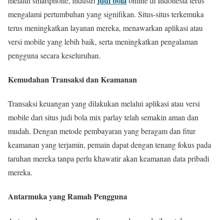
judi bola
melalui smartphone, industri
online di Indonesia terus
mengalami pertumbuhan yang signifikan. Situs-situs terkemuka
terus meningkatkan layanan mereka, menawarkan aplikasi atau
versi mobile yang lebih baik, serta meningkatkan pengalaman
pengguna secara keseluruhan.
Kemudahan Transaksi dan Keamanan
Transaksi keuangan yang dilakukan melalui aplikasi atau versi
mobile dari situs judi bola mix parlay telah semakin aman dan
mudah. Dengan metode pembayaran yang beragam dan fitur
keamanan yang terjamin, pemain dapat dengan tenang fokus pada
taruhan mereka tanpa perlu khawatir akan keamanan data pribadi
mereka.
Antarmuka yang Ramah Pengguna