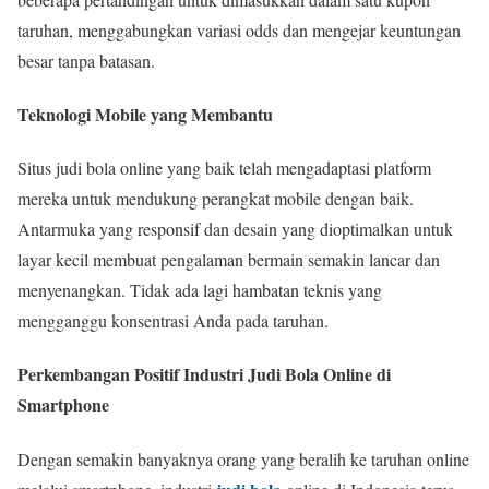
taruhan, menggabungkan variasi odds dan mengejar keuntungan
besar tanpa batasan.
Teknologi Mobile yang Membantu
Situs judi bola online yang baik telah mengadaptasi platform
mereka untuk mendukung perangkat mobile dengan baik.
Antarmuka yang responsif dan desain yang dioptimalkan untuk
layar kecil membuat pengalaman bermain semakin lancar dan
menyenangkan. Tidak ada lagi hambatan teknis yang
mengganggu konsentrasi Anda pada taruhan.
Perkembangan Positif Industri Judi Bola Online di
Smartphone
Dengan semakin banyaknya orang yang beralih ke taruhan online