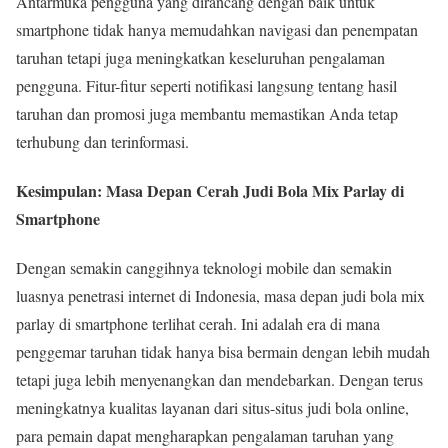
Antarmuka pengguna yang dirancang dengan baik untuk
smartphone tidak hanya memudahkan navigasi dan penempatan
taruhan tetapi juga meningkatkan keseluruhan pengalaman
pengguna. Fitur-fitur seperti notifikasi langsung tentang hasil
taruhan dan promosi juga membantu memastikan Anda tetap
terhubung dan terinformasi.
Kesimpulan: Masa Depan Cerah Judi Bola Mix Parlay di
Smartphone
Dengan semakin canggihnya teknologi mobile dan semakin
luasnya penetrasi internet di Indonesia, masa depan judi bola mix
parlay di smartphone terlihat cerah. Ini adalah era di mana
penggemar taruhan tidak hanya bisa bermain dengan lebih mudah
tetapi juga lebih menyenangkan dan mendebarkan. Dengan terus
meningkatnya kualitas layanan dari situs-situs judi bola online,
para pemain dapat mengharapkan pengalaman taruhan yang