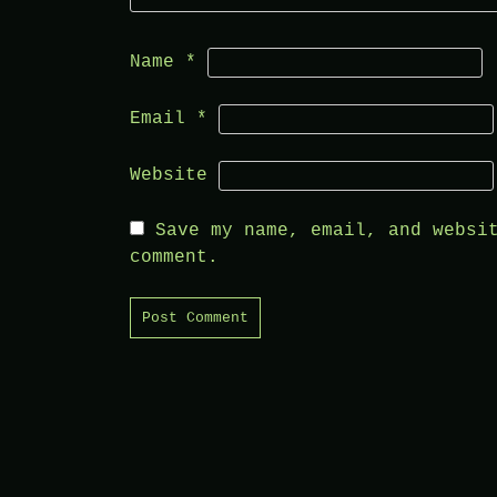
Name
*
Email
*
Website
Save my name, email, and websi
comment.