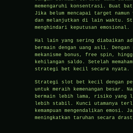
memengaruhi konsentrasi. Buat bat
Jika belum mencapai target namun 
dan melanjutkan di lain waktu. St
menghindari keputusan emosional.
Hal lain yang sering diabaikan ad
bermain dengan uang asli. Dengan 
mekanisme bonus, free spin, hingg
kehilangan saldo. Setelah memaham
strategi bet kecil secara nyata.
Strategi slot bet kecil dengan pe
untuk meraih kemenangan besar. Na
bermain lebih lama, risiko yang l
lebih stabil. Kunci utamanya terl
kemampuan mengendalikan emosi. Ja
meningkatkan taruhan secara drast