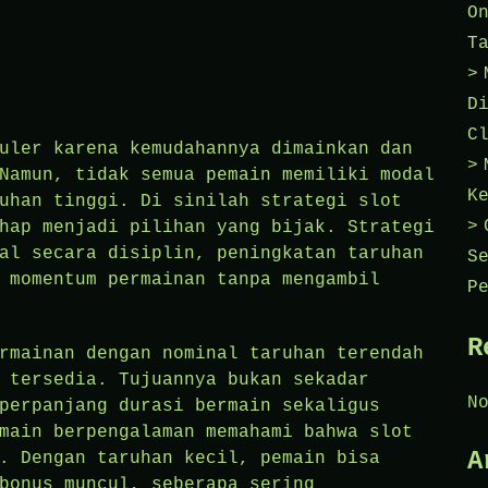
O
T
D
C
uler karena kemudahannya dimainkan dan
Namun, tidak semua pemain memiliki modal
K
uhan tinggi. Di sinilah strategi slot
hap menjadi pilihan yang bijak. Strategi
al secara disiplin, peningkatan taruhan
S
 momentum permainan tanpa mengambil
P
R
rmainan dengan nominal taruhan terendah
 tersedia. Tujuannya bukan sekadar
N
perpanjang durasi bermain sekaligus
main berpengalaman memahami bahwa slot
A
. Dengan taruhan kecil, pemain bisa
bonus muncul, seberapa sering