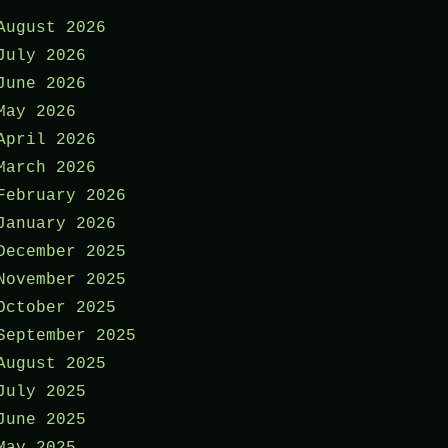
August 2026
July 2026
June 2026
May 2026
April 2026
March 2026
February 2026
January 2026
December 2025
November 2025
October 2025
September 2025
August 2025
July 2025
June 2025
May 2025