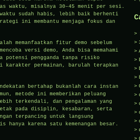
as waktu, misalnya 30–45 menit per sesi.
waktu sudah habis, lebih baik berhenti
C
rategi ini membantu menjaga fokus dan
alah memanfaatkan fitur demo sebelum
mencoba versi demo, Anda bisa memahami
a potensi pengganda tanpa risiko
i karakter permainan, barulah terapkan
ndekatan bertahap bukanlah cara instan
mun, metode ini memberikan peluang
ebih terkendali, dan pengalaman yang
etak pada disiplin, kesabaran, serta
ngan terpancing untuk langsung
is hanya karena satu kemenangan besar.