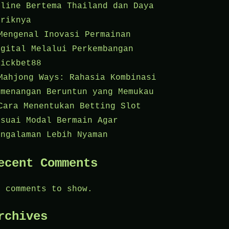
nline Bertema Thailand dan Daya
ariknya
Mengenal Inovasi Permainan
igital Melalui Perkembangan
lickbet88
Mahjong Ways: Rahasia Kombinasi
emenangan Beruntun yang Memukau
Cara Menentukan Betting Slot
esuai Modal Bermain Agar
engalaman Lebih Nyaman
ecent Comments
o comments to show.
rchives