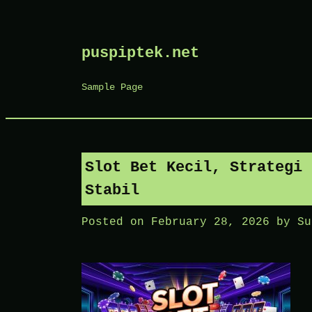
Skip
puspiptek.net
to
content
Sample Page
Slot Bet Kecil, Strategi 
Stabil
Posted on
February 28, 2026
by
Su