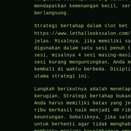
mendapatkan kemenangan kecil, ser
berlangsung.
Strategi bertahap dalam slot bet 
https://www.lethallookssalon.com/
jelas. Misalnya, jika memiliki sa
digunakan dalam satu sesi penuh t
sesi, misalnya 4 sesi masing-masi
sesi kurang menguntungkan, Anda m
kembali di waktu berbeda. Disipli
utama strategi ini.
Langkah berikutnya adalah menetap
kerugian. Strategi bertahap bukan
Anda harus memiliki batas yang je
ribu berhasil naik menjadi 40 rib
keuntungan. Sebaliknya, jika sald
untuk berhenti agar tidak menghab