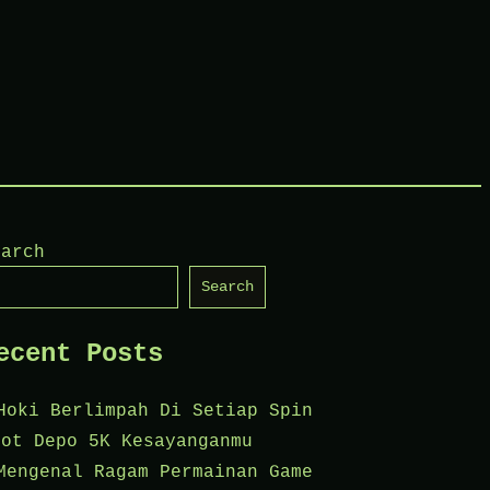
earch
Search
ecent Posts
Hoki Berlimpah Di Setiap Spin
lot Depo 5K Kesayanganmu
Mengenal Ragam Permainan Game