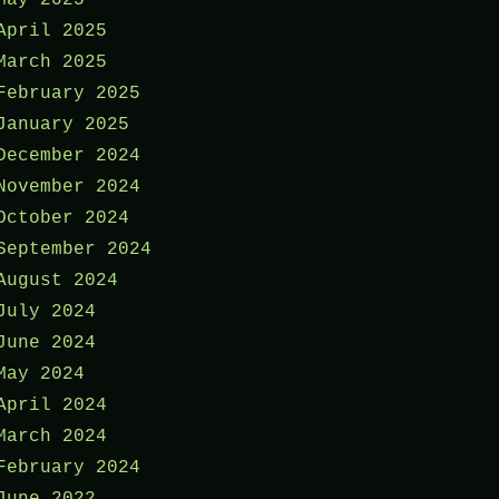
April 2025
March 2025
February 2025
January 2025
December 2024
November 2024
October 2024
September 2024
August 2024
July 2024
June 2024
May 2024
April 2024
March 2024
February 2024
June 2022