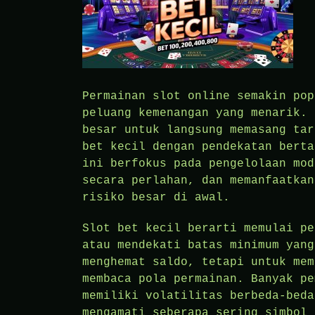
Permainan slot online semakin pop
peluang kemenangan yang menarik. 
besar untuk langsung memasang tar
bet kecil dengan pendekatan berta
ini berfokus pada pengelolaan mod
secara perlahan, dan memanfaatkan
risiko besar di awal.
Slot bet kecil berarti memulai pe
atau mendekati batas minimum yang
menghemat saldo, tetapi untuk mem
membaca pola permainan. Banyak pe
memiliki volatilitas berbeda-beda
mengamati seberapa sering simbol 