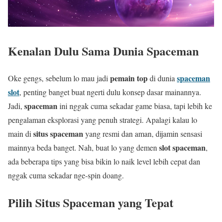
Kenalan Dulu Sama Dunia Spaceman
pemain top
spaceman
Oke gengs, sebelum lo mau jadi
di dunia
slot
, penting banget buat ngerti dulu konsep dasar mainannya.
spaceman
Jadi,
ini nggak cuma sekadar game biasa, tapi lebih ke
pengalaman eksplorasi yang penuh strategi. Apalagi kalau lo
situs spaceman
main di
yang resmi dan aman, dijamin sensasi
slot spaceman
mainnya beda banget. Nah, buat lo yang demen
,
ada beberapa tips yang bisa bikin lo naik level lebih cepat dan
nggak cuma sekadar nge-spin doang.
Pilih Situs Spaceman yang Tepat