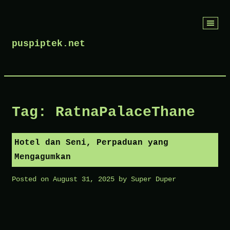
Skip
to
puspiptek.net
content
Tag:
RatnaPalaceThane
Hotel dan Seni, Perpaduan yang
Mengagumkan
Posted on
August 31, 2025
by
Super Duper