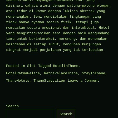
suasana hati. Bayangkan memasuki lobi yang
disinari cahaya alami dengan patung-patung elegan,
atau tidur di kamar dengan lukisan abstrak yang
menenangkan. Seni menciptakan lingkungan yang
tidak hanya nyaman secara fisik, tetapi juga
memuaskan secara emosional dan intelektual. Hotel
yang mengintegrasikan seni dengan baik mengundang
tamu untuk berinteraksi, merenung, dan menemukan
keindahan di setiap sudut, mengubah kunjungan
singkat menjadi perjalanan yang tak terlupakan.
Posted in
Slot
Tagged
HotelInThane
,
HotelRatnaPalace
,
RatnaPalaceThane
,
StayInThane
,
on
ThaneHotels
,
ThaneStaycation
Leave a Comment
Hotel
dan
Seni,
Search
Perpaduan
Search
yang