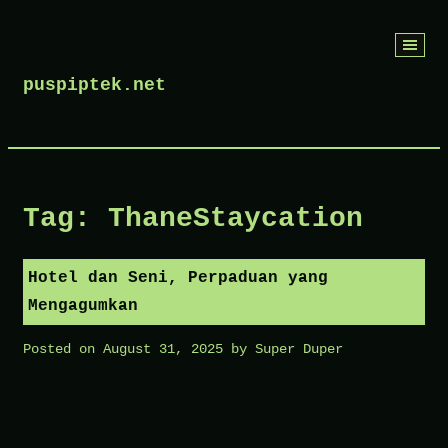
Skip
to
puspiptek.net
content
Tag:
ThaneStaycation
Hotel dan Seni, Perpaduan yang
Mengagumkan
Posted on
August 31, 2025
by
Super Duper