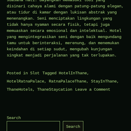
suasana hati. Bayangkan memasuki lobi yang
disinari cahaya alami dengan patung-patung elegan,
atau tidur di kamar dengan lukisan abstrak yang
menenangkan. Seni menciptakan lingkungan yang
tidak hanya nyaman secara fisik, tetapi juga
memuaskan secara emosional dan intelektual. Hotel
yang mengintegrasikan seni dengan baik mengundang
tamu untuk berinteraksi, merenung, dan menemukan
keindahan di setiap sudut, mengubah kunjungan
singkat menjadi perjalanan yang tak terlupakan.
Posted in
Slot
Tagged
HotelInThane
,
HotelRatnaPalace
,
RatnaPalaceThane
,
StayInThane
,
on
ThaneHotels
,
ThaneStaycation
Leave a Comment
Hotel
dan
Seni,
Search
Perpaduan
Search
yang